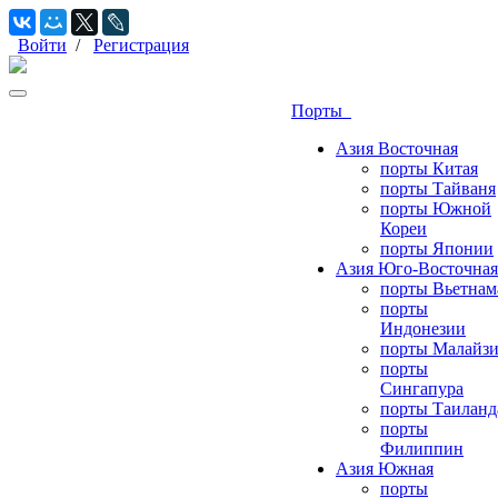
Войти
/
Регистрация
Порты
Азия Восточная
порты Китая
порты Тайваня
порты Южной
Кореи
порты Японии
Азия Юго-Восточная
порты Вьетнам
порты
Индонезии
порты Малайз
порты
Сингапура
порты Таиланд
порты
Филиппин
Азия Южная
порты