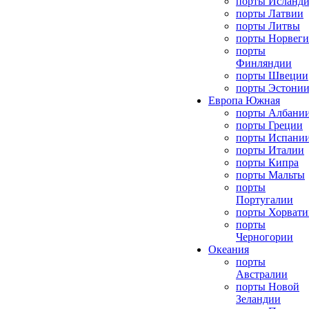
порты Исланд
порты Латвии
порты Литвы
порты Норвег
порты
Финляндии
порты Швеции
порты Эстони
Европа Южная
порты Албани
порты Греции
порты Испани
порты Италии
порты Кипра
порты Мальты
порты
Португалии
порты Хорвати
порты
Черногории
Океания
порты
Австралии
порты Новой
Зеландии