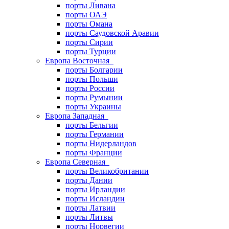
порты Ливана
порты ОАЭ
порты Омана
порты Саудовской Аравии
порты Сирии
порты Турции
Европа Восточная
порты Болгарии
порты Польши
порты России
порты Румынии
порты Украины
Европа Западная
порты Бельгии
порты Германии
порты Нидерландов
порты Франции
Европа Северная
порты Великобритании
порты Дании
порты Ирландии
порты Исландии
порты Латвии
порты Литвы
порты Норвегии