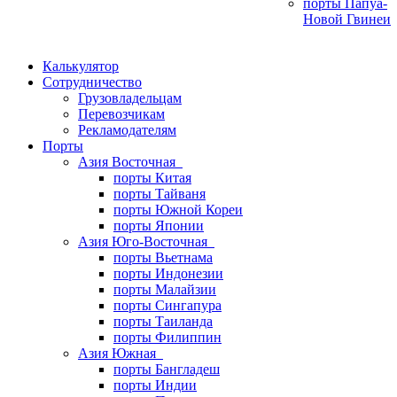
порты Папуа-
Новой Гвинеи
Калькулятор
Сотрудничество
Грузовладельцам
Перевозчикам
Рекламодателям
Порты
Азия Восточная
порты Китая
порты Тайваня
порты Южной Кореи
порты Японии
Азия Юго-Восточная
порты Вьетнама
порты Индонезии
порты Малайзии
порты Сингапура
порты Таиланда
порты Филиппин
Азия Южная
порты Бангладеш
порты Индии