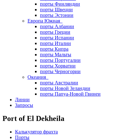
порты Финляндии
порты Швеции
порты Эстонии
Европа Южная
порты Албании
порты Греции
порты Испании
порты Италии
порты Кипра
порты Мальты
порты Португалии
порты Хорватии
порты Черногории
Океания
порты Австралии
порты Новой Зеландии
порты Папуа-Новой Гвинеи
Линии
Запросы
Port of El Dekheila
Калькулятор фрахта
Порты