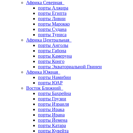
Африка Северная
порты Алжира
порты Египта
порты Ливии
порты Марокко
порты Судана
порты Туниса
Африка Центральная
порты Анголы
порты Габона
порты Камеруна
порты Конго
порты Экваториальной Гвинеи
Африка Южная
порты Намибии
порты ЮАР
Восток Ближний
порты Бахрейна
порты Грузии
порты Израиля
порты Ирака
порты Ирана
порты Йемена
порты Катара
порты Кувейта