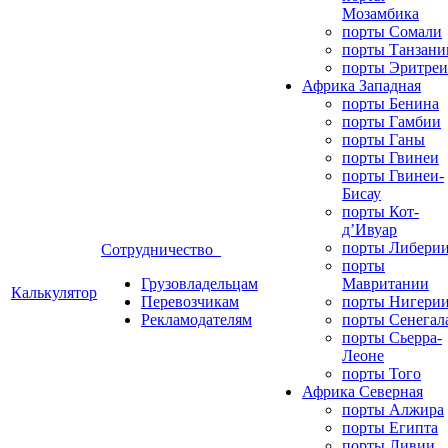
Мозамбика
порты Сомали
порты Танзани
порты Эритреи
Африка Западная
порты Бенина
порты Гамбии
порты Ганы
порты Гвинеи
порты Гвинеи-
Бисау
порты Кот-
д’Ивуар
порты Либери
Сотрудничество
порты
Грузовладельцам
Мавритании
Калькулятор
Перевозчикам
порты Нигери
Рекламодателям
порты Сенегал
порты Сьерра-
Леоне
порты Того
Африка Северная
порты Алжира
порты Египта
порты Ливии