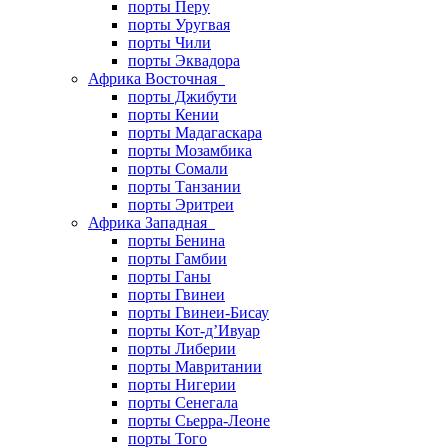
порты Перу
порты Уругвая
порты Чили
порты Эквадора
Африка Восточная
порты Джибути
порты Кении
порты Мадагаскара
порты Мозамбика
порты Сомали
порты Танзании
порты Эритреи
Африка Западная
порты Бенина
порты Гамбии
порты Ганы
порты Гвинеи
порты Гвинеи-Бисау
порты Кот-д’Ивуар
порты Либерии
порты Мавритании
порты Нигерии
порты Сенегала
порты Сьерра-Леоне
порты Того