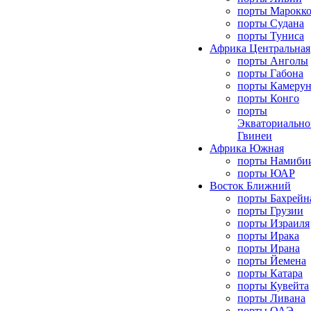
порты Марокк
порты Судана
порты Туниса
Африка Центральная
порты Анголы
порты Габона
порты Камерун
порты Конго
порты
Экваториально
Гвинеи
Африка Южная
порты Намиби
порты ЮАР
Восток Ближний
порты Бахрейн
порты Грузии
порты Израиля
порты Ирака
порты Ирана
порты Йемена
порты Катара
порты Кувейта
порты Ливана
порты ОАЭ