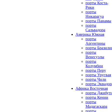
порты Коста-
Рики
порты
Никарагуа
порты Панамы
порты
Сальвадора
Америка Южная
порты
Аргентины
порты Бразили
порты
Венесуэлы
порты
Колумбии
порты Перу
порты Уругвая
порты Чили
порты Эквадор
Африка Восточная
порты Джибут
порты Кении
порты
Мадагаскара
порты