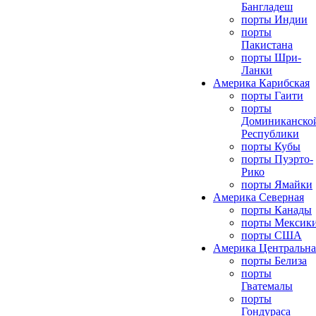
Бангладеш
порты Индии
порты
Пакистана
порты Шри-
Ланки
Америка Карибская
порты Гаити
порты
Доминиканско
Республики
порты Кубы
порты Пуэрто-
Рико
порты Ямайки
Америка Северная
порты Канады
порты Мексик
порты США
Америка Центральна
порты Белиза
порты
Гватемалы
порты
Гондураса