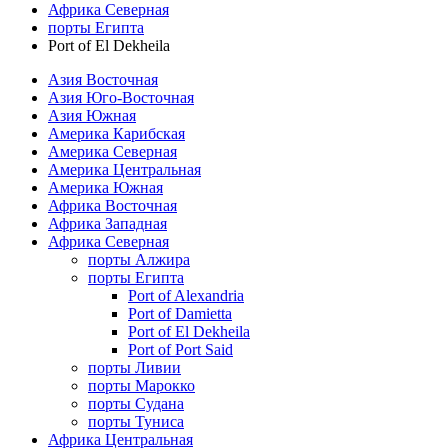
Африка Северная
порты Египта
Port of El Dekheila
Азия Восточная
Азия Юго-Восточная
Азия Южная
Америка Карибская
Америка Северная
Америка Центральная
Америка Южная
Африка Восточная
Африка Западная
Африка Северная
порты Алжира
порты Египта
Port of Alexandria
Port of Damietta
Port of El Dekheila
Port of Port Said
порты Ливии
порты Марокко
порты Судана
порты Туниса
Африка Центральная