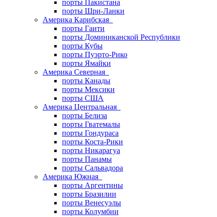
порты Пакистана
порты Шри-Ланки
Америка Карибская
порты Гаити
порты Доминиканской Республики
порты Кубы
порты Пуэрто-Рико
порты Ямайки
Америка Северная
порты Канады
порты Мексики
порты США
Америка Центральная
порты Белиза
порты Гватемалы
порты Гондураса
порты Коста-Рики
порты Никарагуа
порты Панамы
порты Сальвадора
Америка Южная
порты Аргентины
порты Бразилии
порты Венесуэлы
порты Колумбии