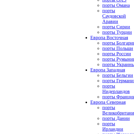
порты Омана
порты
Саудовской
Аравии
порты Сирии
порты Турции
Европа Восточная
порты Болгари
порты Польши
порты России
порты Румыни
порты Украин
Европа Западная
порты Бельгии
порты Германи
порты
Нидерландов
порты Франци
Европа Северная
порты
Великобритан
порты Дании
порты
Ирландии