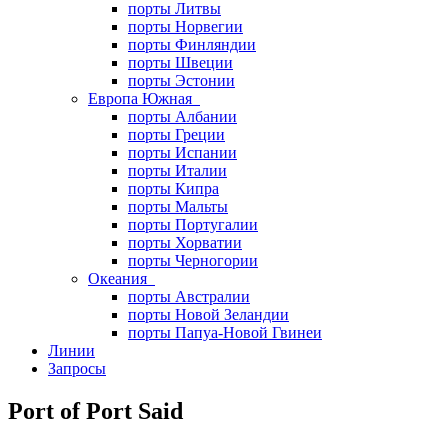
порты Литвы
порты Норвегии
порты Финляндии
порты Швеции
порты Эстонии
Европа Южная
порты Албании
порты Греции
порты Испании
порты Италии
порты Кипра
порты Мальты
порты Португалии
порты Хорватии
порты Черногории
Океания
порты Австралии
порты Новой Зеландии
порты Папуа-Новой Гвинеи
Линии
Запросы
Port of Port Said