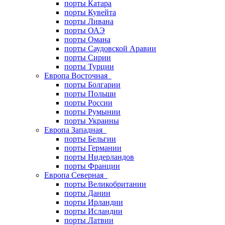
порты Катара
порты Кувейта
порты Ливана
порты ОАЭ
порты Омана
порты Саудовской Аравии
порты Сирии
порты Турции
Европа Восточная
порты Болгарии
порты Польши
порты России
порты Румынии
порты Украины
Европа Западная
порты Бельгии
порты Германии
порты Нидерландов
порты Франции
Европа Северная
порты Великобритании
порты Дании
порты Ирландии
порты Исландии
порты Латвии