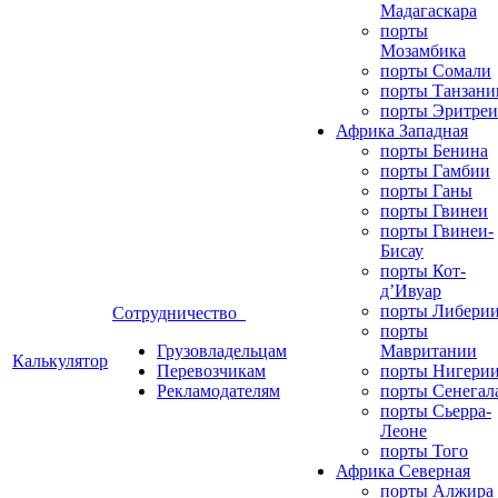
Мадагаскара
порты
Мозамбика
порты Сомали
порты Танзани
порты Эритреи
Африка Западная
порты Бенина
порты Гамбии
порты Ганы
порты Гвинеи
порты Гвинеи-
Бисау
порты Кот-
д’Ивуар
порты Либери
Сотрудничество
порты
Грузовладельцам
Мавритании
Калькулятор
Перевозчикам
порты Нигери
Рекламодателям
порты Сенегал
порты Сьерра-
Леоне
порты Того
Африка Северная
порты Алжира