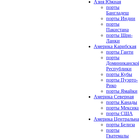
Азия Южная
порты
Бангладеш
порты Индии
порты
Пакистана
порты Шри-
Ланки
Америка Карибская
порты Гаити
порты
Доминиканско
Республики
порты Кубы
порты Пуэрто-
Рико
порты Ямайки
Америка Северная
порты Канады
порты Мексик
порты США
Америка Центральна
порты Белиза
порты
Гватемалы