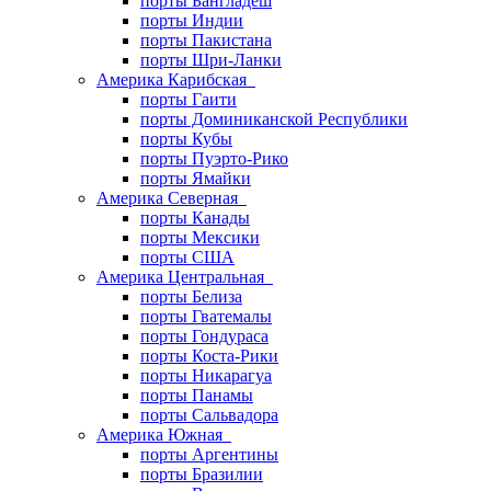
порты Бангладеш
порты Индии
порты Пакистана
порты Шри-Ланки
Америка Карибская
порты Гаити
порты Доминиканской Республики
порты Кубы
порты Пуэрто-Рико
порты Ямайки
Америка Северная
порты Канады
порты Мексики
порты США
Америка Центральная
порты Белиза
порты Гватемалы
порты Гондураса
порты Коста-Рики
порты Никарагуа
порты Панамы
порты Сальвадора
Америка Южная
порты Аргентины
порты Бразилии