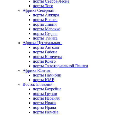
порты Сьерра-Леоне
порты Того
Африка Северная
порты Алжира
порты Египта
порты Ливии
порты Марокко
порты Судана
порты Туниса
Африка Центральная
порты Анголы
порты Габона
порты Камеруна
порты Конго
порты Экваториальной Гвинеи
Африка Южная
порты Намибии
порты ЮАР
Восток Ближний
порты Бахрейна
порты Грузии
порты Израиля
порты Ирака
порты Ирана
порты Йемена