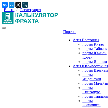
Войти
/
Регистрация
Порты
Азия Восточная
порты Китая
порты Тайваня
порты Южной
Кореи
порты Японии
Азия Юго-Восточная
порты Вьетнам
порты
Индонезии
порты Малайз
порты
Сингапура
порты Таиланд
порты
Филиппин