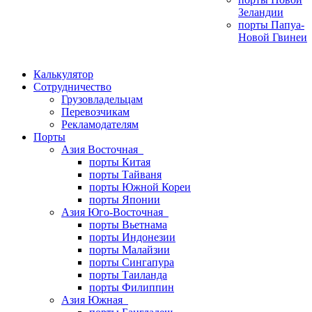
Зеландии
порты Папуа-
Новой Гвинеи
Калькулятор
Сотрудничество
Грузовладельцам
Перевозчикам
Рекламодателям
Порты
Азия Восточная
порты Китая
порты Тайваня
порты Южной Кореи
порты Японии
Азия Юго-Восточная
порты Вьетнама
порты Индонезии
порты Малайзии
порты Сингапура
порты Таиланда
порты Филиппин
Азия Южная