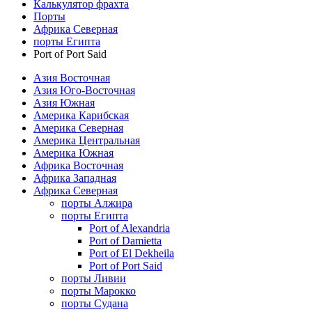
Калькулятор фрахта
Порты
Африка Северная
порты Египта
Port of Port Said
Азия Восточная
Азия Юго-Восточная
Азия Южная
Америка Карибская
Америка Северная
Америка Центральная
Америка Южная
Африка Восточная
Африка Западная
Африка Северная
порты Алжира
порты Египта
Port of Alexandria
Port of Damietta
Port of El Dekheila
Port of Port Said
порты Ливии
порты Марокко
порты Судана