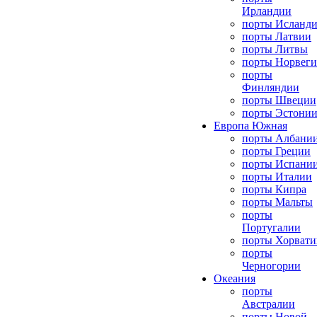
Ирландии
порты Исланд
порты Латвии
порты Литвы
порты Норвег
порты
Финляндии
порты Швеции
порты Эстони
Европа Южная
порты Албани
порты Греции
порты Испани
порты Италии
порты Кипра
порты Мальты
порты
Португалии
порты Хорвати
порты
Черногории
Океания
порты
Австралии
порты Новой