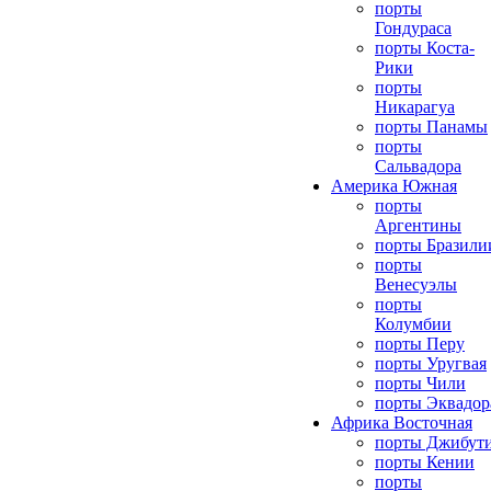
порты
Гондураса
порты Коста-
Рики
порты
Никарагуа
порты Панамы
порты
Сальвадора
Америка Южная
порты
Аргентины
порты Бразили
порты
Венесуэлы
порты
Колумбии
порты Перу
порты Уругвая
порты Чили
порты Эквадор
Африка Восточная
порты Джибут
порты Кении
порты