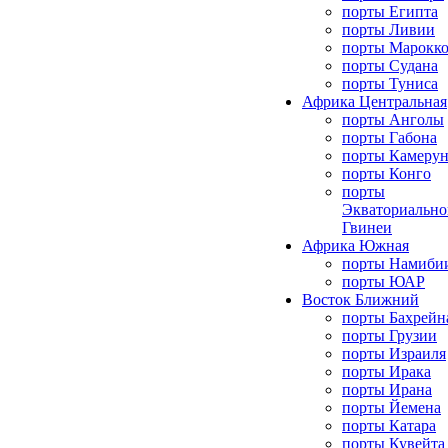
порты Египта
порты Ливии
порты Марокк
порты Судана
порты Туниса
Африка Центральная
порты Анголы
порты Габона
порты Камерун
порты Конго
порты
Экваториально
Гвинеи
Африка Южная
порты Намиби
порты ЮАР
Восток Ближний
порты Бахрейн
порты Грузии
порты Израиля
порты Ирака
порты Ирана
порты Йемена
порты Катара
порты Кувейта