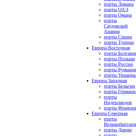
порты Ливана
порты ОАЭ
порты Омана
порты
Саудовской
Аравии
порты Сирии
порты Турции
Европа Восточная
порты Болгари
порты Польши
порты России
порты Румыни
порты Украин
Европа Западная
порты Бельгии
порты Германи
порты
Нидерландов
порты Франци
Европа Северная
порты
Великобритан
порты Дании
порты