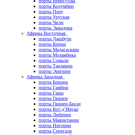
порты Венесуэлы
порты Колумбии
порты Перу
порты Уругвая
порты Чили
порты Эквадора
Африка Восточная
порты Джибути
порты Кении
порты Мадагаскара
порты Мозамбика
порты Сомали
порты Танзании
порты Эритреи
Африка Западная
порты Бенина
порты Гамбии
порты Ганы
порты Гвинеи
порты Гвинеи-Бисау
порты Кот-д’Ивуар
порты Либерии
порты Мавритании
порты Нигерии
порты Сенегала