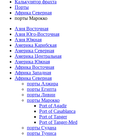
Калькулятор фрахта
Порты
Африка Северная
порты Марокко
Азия Восточная
Азия Юго-Восточная
Азия Южная
Америка Карибская
Америка Северная
Америка Центральная
Америка Южная
Африка Восточная
Африка Западная
Африка Северная
порты Алжира
порты Египта
порты Ливии
порты Марокко
Port of Agadir
Port of Casablanca
Port of Tanger
Port of Tanger-Med
порты Судана
порты Туниса