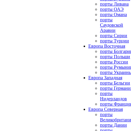
порты Ливана
порты ОАЭ
порты Омана
порты
Саудовской
Аравии
порты Сирии
порты Турции
Европа Восточная
порты Болгари
порты Польши
порты России
порты Румыни
порты Украин
Европа Западная
порты Бельгии
порты Германи
порты
Нидерландов
порты Франци
Европа Северная
порты
Великобритан
порты Дании
порты