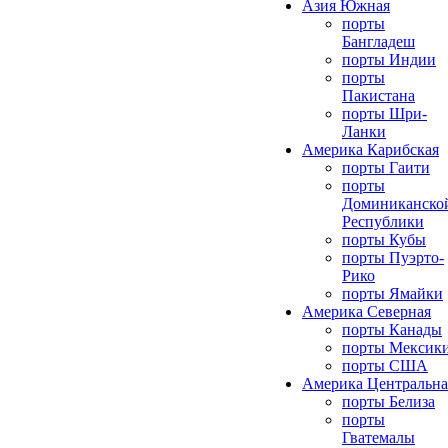
Азия Южная
порты
Бангладеш
порты Индии
порты
Пакистана
порты Шри-
Ланки
Америка Карибская
порты Гаити
порты
Доминиканско
Республики
порты Кубы
порты Пуэрто-
Рико
порты Ямайки
Америка Северная
порты Канады
порты Мексик
порты США
Америка Центральна
порты Белиза
порты
Гватемалы