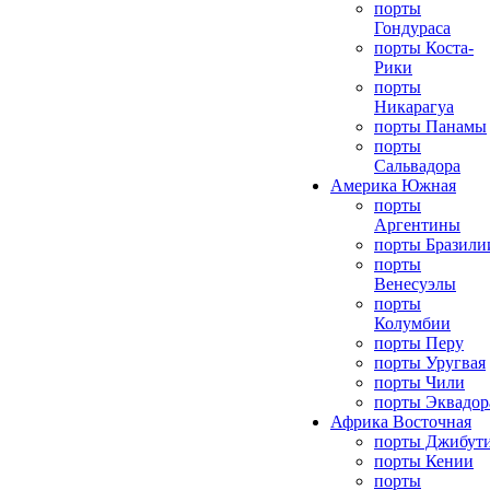
порты
Гондураса
порты Коста-
Рики
порты
Никарагуа
порты Панамы
порты
Сальвадора
Америка Южная
порты
Аргентины
порты Бразили
порты
Венесуэлы
порты
Колумбии
порты Перу
порты Уругвая
порты Чили
порты Эквадор
Африка Восточная
порты Джибут
порты Кении
порты