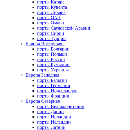
порты Катара
порты Кувейта
порты Ливана
порты ОАЭ
порты Омана
порты Саудовской Аравии
порты Сирии
порты Турции
Европа Восточная
порты Болгарии
порты Польши
порты России
порты Румынии
порты Украины
Европа Западная
порты Бельгии
порты Германии
порты Нидерландов
порты Франции
Европа Северная
порты Великобритании
порты Дании
порты Ирландии
порты Исландии
порты Латвии