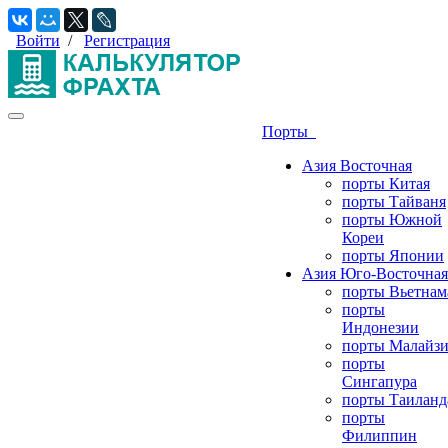
Войти
/
Регистрация
Порты
Азия Восточная
порты Китая
порты Тайваня
порты Южной
Кореи
порты Японии
Азия Юго-Восточная
порты Вьетнам
порты
Индонезии
порты Малайз
порты
Сингапура
порты Таиланд
порты
Филиппин