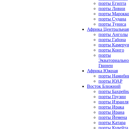
порты Египта
порты Ливии
порты Марокк
порты Судана
порты Туниса
Африка Центральная
порты Анголы
порты Габона
порты Камерун
порты Конго
порты
Экваториально
Гвинеи
Африка Южная
порты Намиби
порты ЮАР
Восток Ближний
порты Бахрейн
порты Грузии
порты Израиля
порты Ирака
порты Ирана
порты Йемена
порты Катара
порты Кувейта