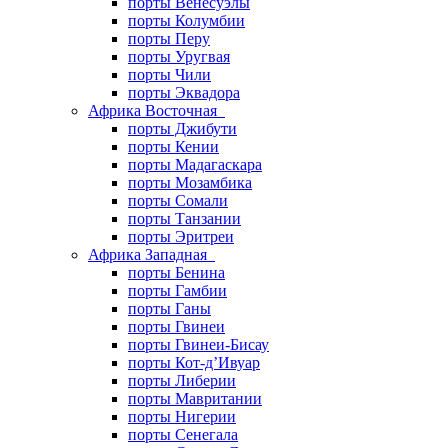
порты Венесуэлы
порты Колумбии
порты Перу
порты Уругвая
порты Чили
порты Эквадора
Африка Восточная
порты Джибути
порты Кении
порты Мадагаскара
порты Мозамбика
порты Сомали
порты Танзании
порты Эритреи
Африка Западная
порты Бенина
порты Гамбии
порты Ганы
порты Гвинеи
порты Гвинеи-Бисау
порты Кот-д’Ивуар
порты Либерии
порты Мавритании
порты Нигерии
порты Сенегала