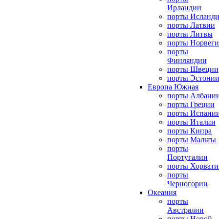
Ирландии
порты Исланд
порты Латвии
порты Литвы
порты Норвег
порты
Финляндии
порты Швеции
порты Эстони
Европа Южная
порты Албани
порты Греции
порты Испани
порты Италии
порты Кипра
порты Мальты
порты
Португалии
порты Хорвати
порты
Черногории
Океания
порты
Австралии
порты Новой