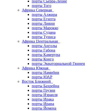
порты Сьерра-Леоне
порты Того
Африка Северная
порты Алжира
порты Египта
порты Ливии
порты Марокко
порты Судана
порты Туниса
Африка Центральная
порты Анголы
порты Габона
порты Камеруна
порты Конго
порты Экваториальной Гвинеи
Африка Южная
порты Намибии
порты ЮАР
Восток Ближний
порты Бахрейна
порты Грузии
порты Израиля
порты Ирака
порты Ирана
порты Йемена