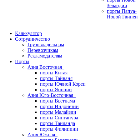
Зеландии
порты Папуа-
Новой Гвинеи
Калькулятор
Сотрудничество
Грузовладельцам
Перевозчикам
Рекламодателям
Порты
Азия Восточная
порты Китая
порты Тайваня
порты Южной Кореи
порты Японии
Азия Юго-Восточная
порты Вьетнама
порты Индонезии
порты Малайзии
порты Сингапура
порты Таиланда
порты Филиппин
Азия Южная