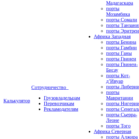
Мадагаскара
порты
Мозамбика
порты Сомали
порты Танзани
порты Эритреи
Африка Западная
порты Бенина
порты Гамбии
порты Ганы
порты Гвинеи
порты Гвинеи-
Бисау
порты Кот-
д’Ивуар
порты Либери
Сотрудничество
порты
Грузовладельцам
Мавритании
Калькулятор
Перевозчикам
порты Нигери
Рекламодателям
порты Сенегал
порты Сьерра-
Леоне
порты Того
Африка Северная
порты Алжира