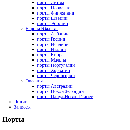
порты Литвы
порты Норвегии
порты Финляндии
порты Швеции
порты Эстонии
Европа Южная
порты Албании
порты Греции
порты Испании
порты Италии
порты Кипра
порты Мальты
порты Португалии
порты Хорватии
порты Черногории
Океания
порты Австралии
порты Новой Зеландии
порты Папуа-Новой Гвинеи
Линии
Запросы
Порты