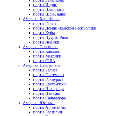
порты Бангладеш
порты Индии
порты Пакистана
порты Шри-Ланки
Америка Карибская
порты Гаити
порты Доминиканской Республики
порты Кубы
порты Пуэрто-Рико
порты Ямайки
Америка Северная
порты Канады
порты Мексики
порты США
Америка Центральная
порты Белиза
порты Гватемалы
порты Гондураса
порты Коста-Рики
порты Никарагуа
порты Панамы
порты Сальвадора
Америка Южная
порты Аргентины
порты Бразилии