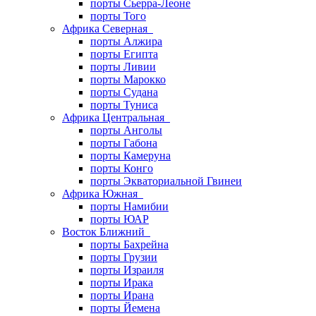
порты Сьерра-Леоне
порты Того
Африка Северная
порты Алжира
порты Египта
порты Ливии
порты Марокко
порты Судана
порты Туниса
Африка Центральная
порты Анголы
порты Габона
порты Камеруна
порты Конго
порты Экваториальной Гвинеи
Африка Южная
порты Намибии
порты ЮАР
Восток Ближний
порты Бахрейна
порты Грузии
порты Израиля
порты Ирака
порты Ирана
порты Йемена