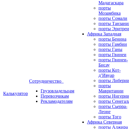
Мадагаскара
порты
Мозамбика
порты Сомали
порты Танзани
порты Эритреи
Африка Западная
порты Бенина
порты Гамбии
порты Ганы
порты Гвинеи
порты Гвинеи-
Бисау
порты Кот-
д’Ивуар
порты Либери
Сотрудничество
порты
Грузовладельцам
Мавритании
Калькулятор
Перевозчикам
порты Нигери
Рекламодателям
порты Сенегал
порты Сьерра-
Леоне
порты Того
Африка Северная
порты Алжира