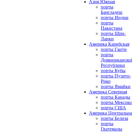
Азия Южная
порты
Бангладеш
порты Индии
порты
Пакистана
порты Шри-
Ланки
Америка Карибская
порты Гаити
порты
Доминиканско
Республики
порты Кубы
порты Пуэрто-
Рико
порты Ямайки
Америка Северная
порты Канады
порты Мексик
порты США
Америка Центральна
порты Белиза
порты
Гватемалы