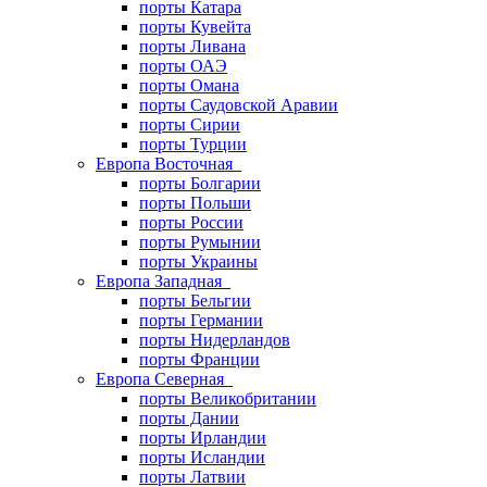
порты Катара
порты Кувейта
порты Ливана
порты ОАЭ
порты Омана
порты Саудовской Аравии
порты Сирии
порты Турции
Европа Восточная
порты Болгарии
порты Польши
порты России
порты Румынии
порты Украины
Европа Западная
порты Бельгии
порты Германии
порты Нидерландов
порты Франции
Европа Северная
порты Великобритании
порты Дании
порты Ирландии
порты Исландии
порты Латвии