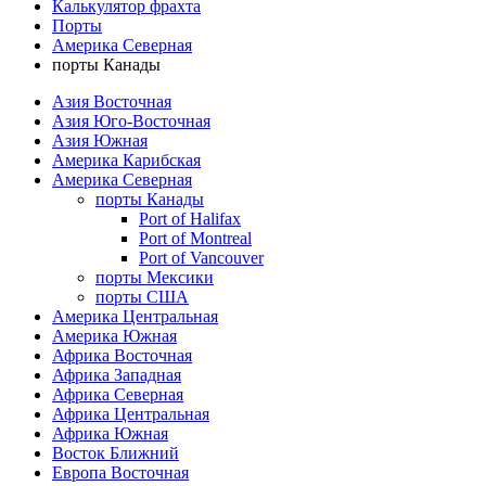
Калькулятор фрахта
Порты
Америка Северная
порты Канады
Азия Восточная
Азия Юго-Восточная
Азия Южная
Америка Карибская
Америка Северная
порты Канады
Port of Halifax
Port of Montreal
Port of Vancouver
порты Мексики
порты США
Америка Центральная
Америка Южная
Африка Восточная
Африка Западная
Африка Северная
Африка Центральная
Африка Южная
Восток Ближний
Европа Восточная