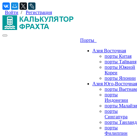
Войти
/
Регистрация
Порты
Азия Восточная
порты Китая
порты Тайваня
порты Южной
Кореи
порты Японии
Азия Юго-Восточная
порты Вьетнам
порты
Индонезии
порты Малайз
порты
Сингапура
порты Таиланд
порты
Филиппин