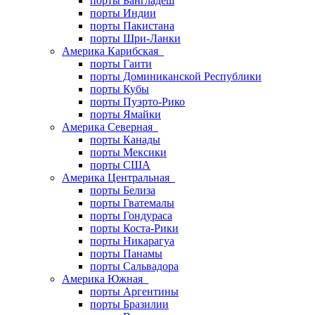
порты Бангладеш
порты Индии
порты Пакистана
порты Шри-Ланки
Америка Карибская
порты Гаити
порты Доминиканской Республики
порты Кубы
порты Пуэрто-Рико
порты Ямайки
Америка Северная
порты Канады
порты Мексики
порты США
Америка Центральная
порты Белиза
порты Гватемалы
порты Гондураса
порты Коста-Рики
порты Никарагуа
порты Панамы
порты Сальвадора
Америка Южная
порты Аргентины
порты Бразилии