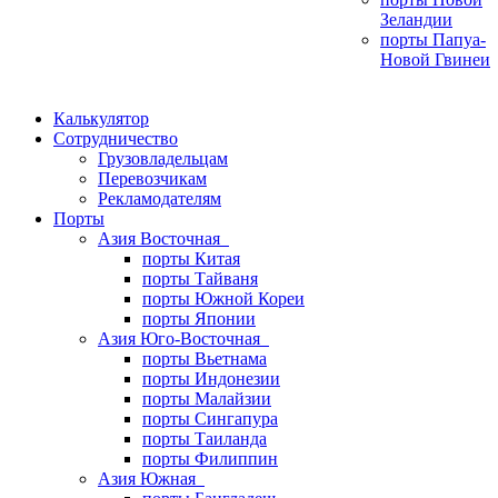
Зеландии
порты Папуа-
Новой Гвинеи
Калькулятор
Сотрудничество
Грузовладельцам
Перевозчикам
Рекламодателям
Порты
Азия Восточная
порты Китая
порты Тайваня
порты Южной Кореи
порты Японии
Азия Юго-Восточная
порты Вьетнама
порты Индонезии
порты Малайзии
порты Сингапура
порты Таиланда
порты Филиппин
Азия Южная