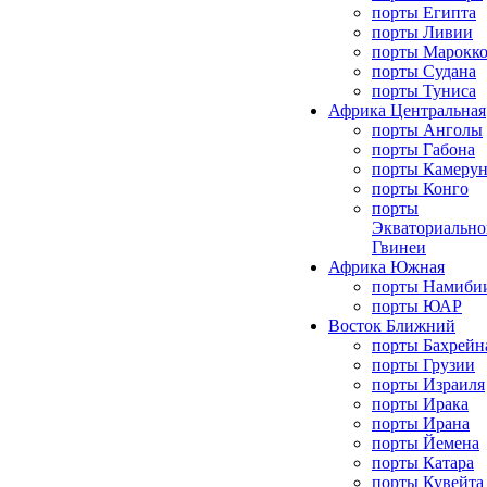
порты Египта
порты Ливии
порты Марокк
порты Судана
порты Туниса
Африка Центральная
порты Анголы
порты Габона
порты Камерун
порты Конго
порты
Экваториально
Гвинеи
Африка Южная
порты Намиби
порты ЮАР
Восток Ближний
порты Бахрейн
порты Грузии
порты Израиля
порты Ирака
порты Ирана
порты Йемена
порты Катара
порты Кувейта