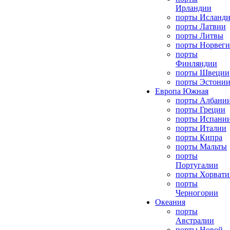
Ирландии
порты Исланд
порты Латвии
порты Литвы
порты Норвег
порты
Финляндии
порты Швеции
порты Эстони
Европа Южная
порты Албани
порты Греции
порты Испани
порты Италии
порты Кипра
порты Мальты
порты
Португалии
порты Хорвати
порты
Черногории
Океания
порты
Австралии
порты Новой