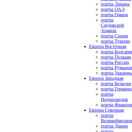
порты Ливана
порты ОАЭ
порты Омана
порты
Саудовской
Аравии
порты Сирии
порты Турции
Европа Восточная
порты Болгари
порты Польши
порты России
порты Румыни
порты Украин
Европа Западная
порты Бельгии
порты Германи
порты
Нидерландов
порты Франци
Европа Северная
порты
Великобритан
порты Дании
порты