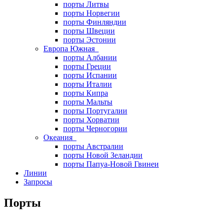
порты Литвы
порты Норвегии
порты Финляндии
порты Швеции
порты Эстонии
Европа Южная
порты Албании
порты Греции
порты Испании
порты Италии
порты Кипра
порты Мальты
порты Португалии
порты Хорватии
порты Черногории
Океания
порты Австралии
порты Новой Зеландии
порты Папуа-Новой Гвинеи
Линии
Запросы
Порты