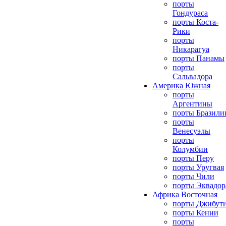
порты
Гондураса
порты Коста-
Рики
порты
Никарагуа
порты Панамы
порты
Сальвадора
Америка Южная
порты
Аргентины
порты Бразили
порты
Венесуэлы
порты
Колумбии
порты Перу
порты Уругвая
порты Чили
порты Эквадор
Африка Восточная
порты Джибут
порты Кении
порты