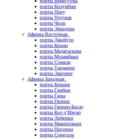
порты Венесуэлы
порты Колумбии
порты Перу
порты Уругвая
порты Чили
порты Эквадора
Африка Восточная
порты Джибути
порты Кении
порты Мадагаскара
порты Мозамбика
порты Сомали
порты Танзании
порты Эритреи
Африка Западная
порты Бенина
порты Гамбии
порты Ганы
порты Гвинеи
порты Гвинеи-Бисау
порты Кот-д’Ивуар
порты Либерии
порты Мавритании
порты Нигерии
порты Сенегала