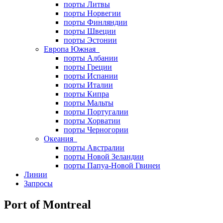
порты Литвы
порты Норвегии
порты Финляндии
порты Швеции
порты Эстонии
Европа Южная
порты Албании
порты Греции
порты Испании
порты Италии
порты Кипра
порты Мальты
порты Португалии
порты Хорватии
порты Черногории
Океания
порты Австралии
порты Новой Зеландии
порты Папуа-Новой Гвинеи
Линии
Запросы
Port of Montreal