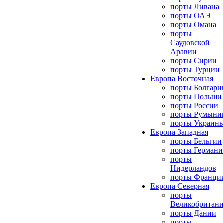
порты Ливана
порты ОАЭ
порты Омана
порты
Саудовской
Аравии
порты Сирии
порты Турции
Европа Восточная
порты Болгари
порты Польши
порты России
порты Румыни
порты Украин
Европа Западная
порты Бельгии
порты Германи
порты
Нидерландов
порты Франци
Европа Северная
порты
Великобритан
порты Дании
порты