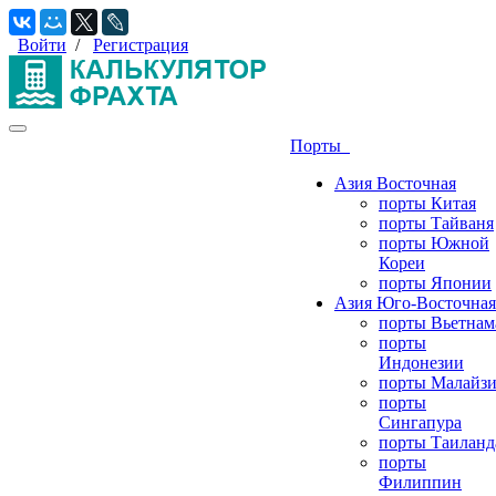
Войти
/
Регистрация
Порты
Азия Восточная
порты Китая
порты Тайваня
порты Южной
Кореи
порты Японии
Азия Юго-Восточная
порты Вьетнам
порты
Индонезии
порты Малайз
порты
Сингапура
порты Таиланд
порты
Филиппин