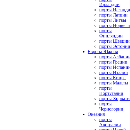
Ирландии
порты Исланд
порты Латвии
порты Литвы
порты Норвег
порты
Финляндии
порты Швеции
порты Эстони
Европа Южная
порты Албани
порты Греции
порты Испани
порты Италии
порты Кипра
порты Мальты
порты
Португалии
порты Хорвати
порты
Черногории
Океания
порты
Австралии
порты Новой