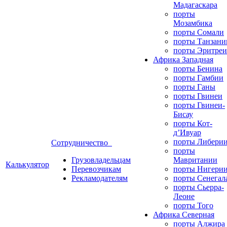
Мадагаскара
порты
Мозамбика
порты Сомали
порты Танзани
порты Эритреи
Африка Западная
порты Бенина
порты Гамбии
порты Ганы
порты Гвинеи
порты Гвинеи-
Бисау
порты Кот-
д’Ивуар
порты Либери
Сотрудничество
порты
Грузовладельцам
Мавритании
Калькулятор
Перевозчикам
порты Нигери
Рекламодателям
порты Сенегал
порты Сьерра-
Леоне
порты Того
Африка Северная
порты Алжира