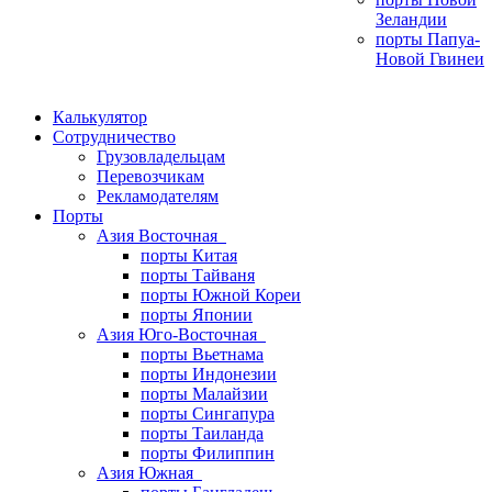
Зеландии
порты Папуа-
Новой Гвинеи
Калькулятор
Сотрудничество
Грузовладельцам
Перевозчикам
Рекламодателям
Порты
Азия Восточная
порты Китая
порты Тайваня
порты Южной Кореи
порты Японии
Азия Юго-Восточная
порты Вьетнама
порты Индонезии
порты Малайзии
порты Сингапура
порты Таиланда
порты Филиппин
Азия Южная