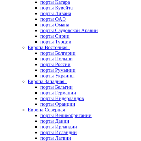
порты Катара
порты Кувейта
порты Ливана
порты ОАЭ
порты Омана
порты Саудовской Аравии
порты Сирии
порты Турции
Европа Восточная
порты Болгарии
порты Польши
порты России
порты Румынии
порты Украины
Европа Западная
порты Бельгии
порты Германии
порты Нидерландов
порты Франции
Европа Северная
порты Великобритании
порты Дании
порты Ирландии
порты Исландии
порты Латвии