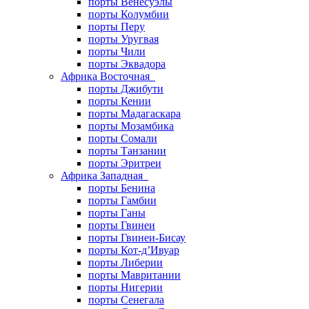
порты Венесуэлы
порты Колумбии
порты Перу
порты Уругвая
порты Чили
порты Эквадора
Африка Восточная
порты Джибути
порты Кении
порты Мадагаскара
порты Мозамбика
порты Сомали
порты Танзании
порты Эритреи
Африка Западная
порты Бенина
порты Гамбии
порты Ганы
порты Гвинеи
порты Гвинеи-Бисау
порты Кот-д’Ивуар
порты Либерии
порты Мавритании
порты Нигерии
порты Сенегала