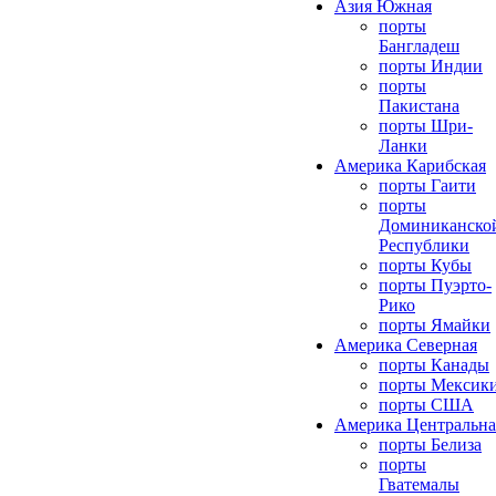
Азия Южная
порты
Бангладеш
порты Индии
порты
Пакистана
порты Шри-
Ланки
Америка Карибская
порты Гаити
порты
Доминиканско
Республики
порты Кубы
порты Пуэрто-
Рико
порты Ямайки
Америка Северная
порты Канады
порты Мексик
порты США
Америка Центральна
порты Белиза
порты
Гватемалы