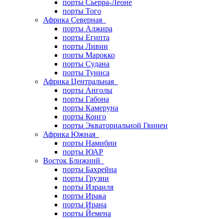
порты Сьерра-Леоне
порты Того
Африка Северная
порты Алжира
порты Египта
порты Ливии
порты Марокко
порты Судана
порты Туниса
Африка Центральная
порты Анголы
порты Габона
порты Камеруна
порты Конго
порты Экваториальной Гвинеи
Африка Южная
порты Намибии
порты ЮАР
Восток Ближний
порты Бахрейна
порты Грузии
порты Израиля
порты Ирака
порты Ирана
порты Йемена