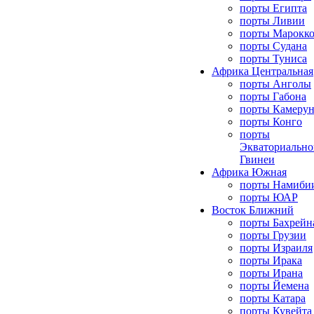
порты Египта
порты Ливии
порты Марокк
порты Судана
порты Туниса
Африка Центральная
порты Анголы
порты Габона
порты Камерун
порты Конго
порты
Экваториально
Гвинеи
Африка Южная
порты Намиби
порты ЮАР
Восток Ближний
порты Бахрейн
порты Грузии
порты Израиля
порты Ирака
порты Ирана
порты Йемена
порты Катара
порты Кувейта