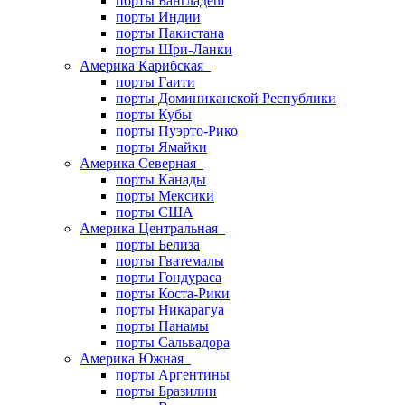
порты Бангладеш
порты Индии
порты Пакистана
порты Шри-Ланки
Америка Карибская
порты Гаити
порты Доминиканской Республики
порты Кубы
порты Пуэрто-Рико
порты Ямайки
Америка Северная
порты Канады
порты Мексики
порты США
Америка Центральная
порты Белиза
порты Гватемалы
порты Гондураса
порты Коста-Рики
порты Никарагуа
порты Панамы
порты Сальвадора
Америка Южная
порты Аргентины
порты Бразилии