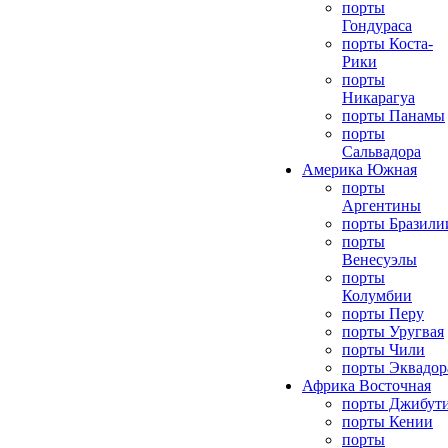
порты
Гондураса
порты Коста-
Рики
порты
Никарагуа
порты Панамы
порты
Сальвадора
Америка Южная
порты
Аргентины
порты Бразили
порты
Венесуэлы
порты
Колумбии
порты Перу
порты Уругвая
порты Чили
порты Эквадор
Африка Восточная
порты Джибут
порты Кении
порты