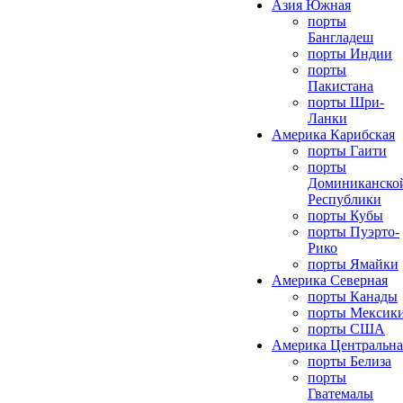
Азия Южная
порты
Бангладеш
порты Индии
порты
Пакистана
порты Шри-
Ланки
Америка Карибская
порты Гаити
порты
Доминиканско
Республики
порты Кубы
порты Пуэрто-
Рико
порты Ямайки
Америка Северная
порты Канады
порты Мексик
порты США
Америка Центральна
порты Белиза
порты
Гватемалы