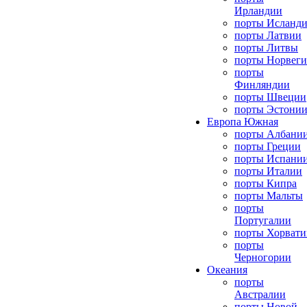
Ирландии
порты Исланд
порты Латвии
порты Литвы
порты Норвег
порты
Финляндии
порты Швеции
порты Эстони
Европа Южная
порты Албани
порты Греции
порты Испани
порты Италии
порты Кипра
порты Мальты
порты
Португалии
порты Хорвати
порты
Черногории
Океания
порты
Австралии
порты Новой