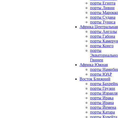
порты Египта
порты Ливии
порты Марокк
порты Судана
порты Туниса
Африка Центральная
порты Анголы
порты Габона
порты Камерун
порты Конго
порты
Экваториально
Гвинеи
Африка Южная
порты Намиби
порты ЮАР
Восток Ближний
порты Бахрейн
порты Грузии
порты Израиля
порты Ирака
порты Ирана
порты Йемена
порты Катара
порты Кувейта