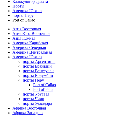
Калькулятор фрахта
Порты
Америка Южная
порты Перу
Port of Callao
Азия Восточная
Азия Юго-Восточная
Азия Южная
Америка Карибская
Америка Северная
Америка Центральная
Америка Южная
порты Аргентины
порты Бразилии
порты Венесуэлы
порты Колумбии
порты Перу
Port of Callao
Port of Paita
порты Уругвая
порты Чили
порты Эквадора
Африка Восточная
Африка Западная