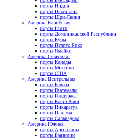
порты Бангладеш
порты Индии
порты Пакистана
порты Шри-Ланки
Америка Карибская
порты Гаити
порты Доминиканской Республики
порты Кубы
порты Пуэрто-Рико
порты Ямайки
Америка Северная
порты Канады
порты Мексики
порты США
Америка Центральная
порты Белиза
порты Гватемалы
порты Гондураса
порты Коста-Рики
порты Никарагуа
порты Панамы
порты Сальвадора
Америка Южная
порты Аргентины
порты Бразилии