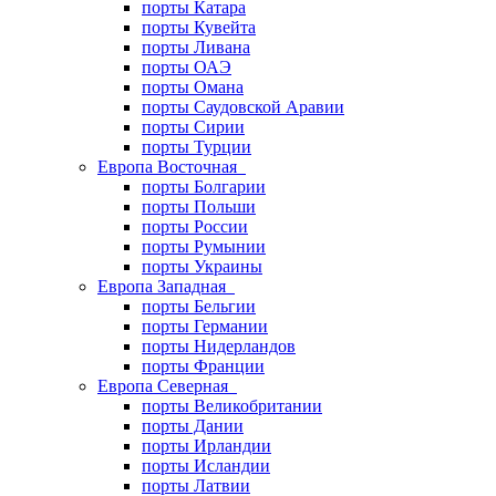
порты Катара
порты Кувейта
порты Ливана
порты ОАЭ
порты Омана
порты Саудовской Аравии
порты Сирии
порты Турции
Европа Восточная
порты Болгарии
порты Польши
порты России
порты Румынии
порты Украины
Европа Западная
порты Бельгии
порты Германии
порты Нидерландов
порты Франции
Европа Северная
порты Великобритании
порты Дании
порты Ирландии
порты Исландии
порты Латвии