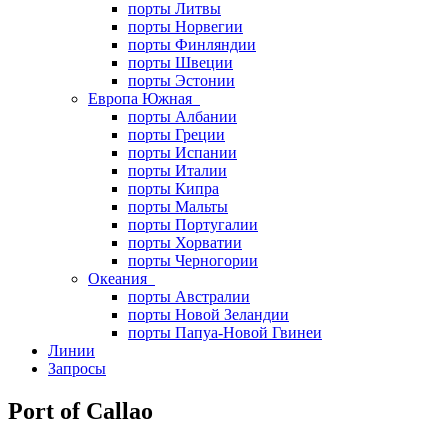
порты Литвы
порты Норвегии
порты Финляндии
порты Швеции
порты Эстонии
Европа Южная
порты Албании
порты Греции
порты Испании
порты Италии
порты Кипра
порты Мальты
порты Португалии
порты Хорватии
порты Черногории
Океания
порты Австралии
порты Новой Зеландии
порты Папуа-Новой Гвинеи
Линии
Запросы
Port of Callao