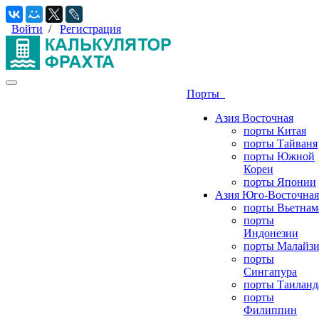
Войти
/
Регистрация
Порты
Азия Восточная
порты Китая
порты Тайваня
порты Южной
Кореи
порты Японии
Азия Юго-Восточная
порты Вьетнам
порты
Индонезии
порты Малайз
порты
Сингапура
порты Таиланд
порты
Филиппин