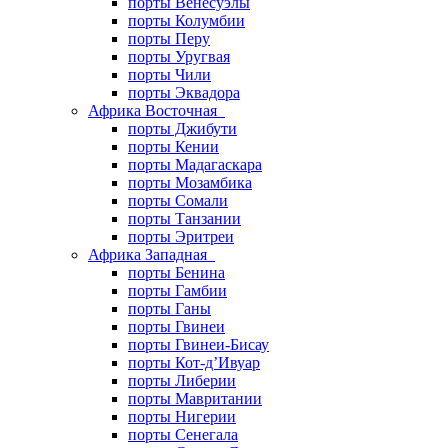
порты Венесуэлы
порты Колумбии
порты Перу
порты Уругвая
порты Чили
порты Эквадора
Африка Восточная
порты Джибути
порты Кении
порты Мадагаскара
порты Мозамбика
порты Сомали
порты Танзании
порты Эритреи
Африка Западная
порты Бенина
порты Гамбии
порты Ганы
порты Гвинеи
порты Гвинеи-Бисау
порты Кот-д’Ивуар
порты Либерии
порты Мавритании
порты Нигерии
порты Сенегала