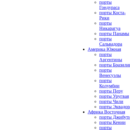
порты
Гондураса
порты Коста-
Рики
порты
Никарагуа
порты Панамы
порты
Сальвадора
Америка Южная
порты
Аргентины
порты Бразили
порты
Венесуэлы
порты
Колумбии
порты Перу
порты Уругвая
порты Чили
порты Эквадор
Африка Восточная
порты Джибут
порты Кении
порты