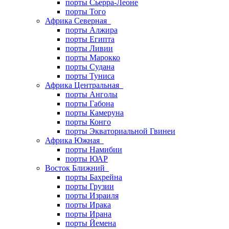
порты Сьерра-Леоне
порты Того
Африка Северная
порты Алжира
порты Египта
порты Ливии
порты Марокко
порты Судана
порты Туниса
Африка Центральная
порты Анголы
порты Габона
порты Камеруна
порты Конго
порты Экваториальной Гвинеи
Африка Южная
порты Намибии
порты ЮАР
Восток Ближний
порты Бахрейна
порты Грузии
порты Израиля
порты Ирака
порты Ирана
порты Йемена