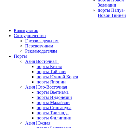
Зеландии
порты Папуа-
Новой Гвинеи
Калькулятор
Сотрудничество
Грузовладельцам
Перевозчикам
Рекламодателям
Порты
Азия Восточная
порты Китая
порты Тайваня
порты Южной Кореи
порты Японии
Азия Юго-Восточная
порты Вьетнама
порты Индонезии
порты Малайзии
порты Сингапура
порты Таиланда
порты Филиппин
Азия Южная