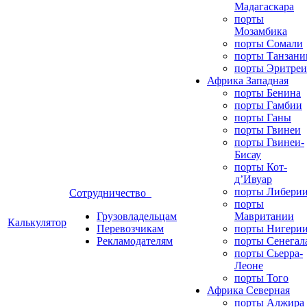
Мадагаскара
порты
Мозамбика
порты Сомали
порты Танзани
порты Эритреи
Африка Западная
порты Бенина
порты Гамбии
порты Ганы
порты Гвинеи
порты Гвинеи-
Бисау
порты Кот-
д’Ивуар
порты Либери
Сотрудничество
порты
Грузовладельцам
Мавритании
Калькулятор
Перевозчикам
порты Нигери
Рекламодателям
порты Сенегал
порты Сьерра-
Леоне
порты Того
Африка Северная
порты Алжира