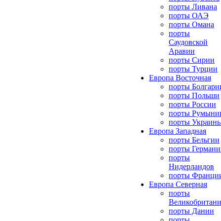
порты Ливана
порты ОАЭ
порты Омана
порты
Саудовской
Аравии
порты Сирии
порты Турции
Европа Восточная
порты Болгари
порты Польши
порты России
порты Румыни
порты Украин
Европа Западная
порты Бельгии
порты Германи
порты
Нидерландов
порты Франци
Европа Северная
порты
Великобритан
порты Дании
порты