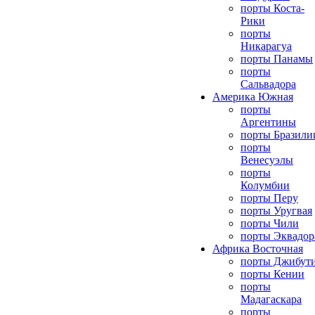
порты Коста-
Рики
порты
Никарагуа
порты Панамы
порты
Сальвадора
Америка Южная
порты
Аргентины
порты Бразили
порты
Венесуэлы
порты
Колумбии
порты Перу
порты Уругвая
порты Чили
порты Эквадор
Африка Восточная
порты Джибут
порты Кении
порты
Мадагаскара
порты