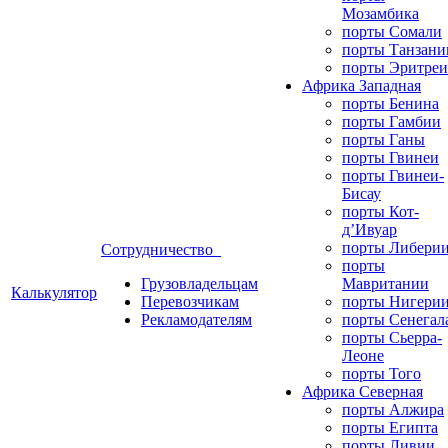
Мозамбика
порты Сомали
порты Танзани
порты Эритреи
Африка Западная
порты Бенина
порты Гамбии
порты Ганы
порты Гвинеи
порты Гвинеи-
Бисау
порты Кот-
д’Ивуар
порты Либери
Сотрудничество
порты
Грузовладельцам
Мавритании
Калькулятор
Перевозчикам
порты Нигери
Рекламодателям
порты Сенегал
порты Сьерра-
Леоне
порты Того
Африка Северная
порты Алжира
порты Египта
порты Ливии