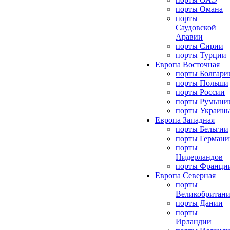
порты Омана
порты
Саудовской
Аравии
порты Сирии
порты Турции
Европа Восточная
порты Болгари
порты Польши
порты России
порты Румыни
порты Украин
Европа Западная
порты Бельгии
порты Германи
порты
Нидерландов
порты Франци
Европа Северная
порты
Великобритан
порты Дании
порты
Ирландии