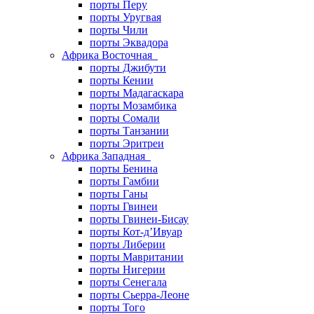
порты Перу
порты Уругвая
порты Чили
порты Эквадора
Африка Восточная
порты Джибути
порты Кении
порты Мадагаскара
порты Мозамбика
порты Сомали
порты Танзании
порты Эритреи
Африка Западная
порты Бенина
порты Гамбии
порты Ганы
порты Гвинеи
порты Гвинеи-Бисау
порты Кот-д’Ивуар
порты Либерии
порты Мавритании
порты Нигерии
порты Сенегала
порты Сьерра-Леоне
порты Того