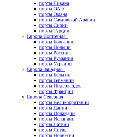
порты Ливана
порты ОАЭ
порты Омана
порты Саудовской Аравии
порты Сирии
порты Турции
Европа Восточная
порты Болгарии
порты Польши
порты России
порты Румынии
порты Украины
Европа Западная
порты Бельгии
порты Германии
порты Нидерландов
порты Франции
Европа Северная
порты Великобритании
порты Дании
порты Ирландии
порты Исландии
порты Латвии
порты Литвы
порты Норвегии