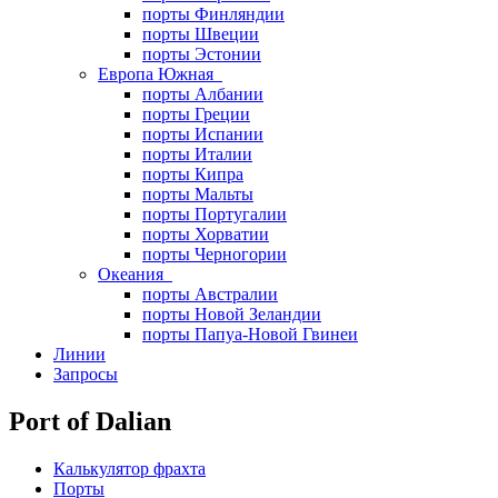
порты Финляндии
порты Швеции
порты Эстонии
Европа Южная
порты Албании
порты Греции
порты Испании
порты Италии
порты Кипра
порты Мальты
порты Португалии
порты Хорватии
порты Черногории
Океания
порты Австралии
порты Новой Зеландии
порты Папуа-Новой Гвинеи
Линии
Запросы
Port of Dalian
Калькулятор фрахта
Порты