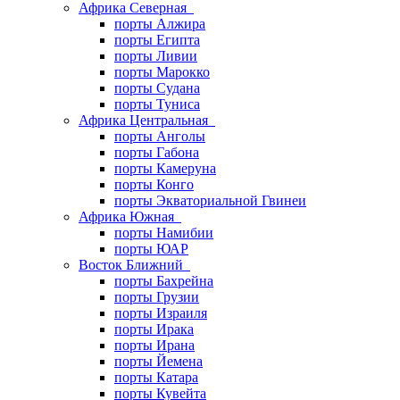
Африка Северная
порты Алжира
порты Египта
порты Ливии
порты Марокко
порты Судана
порты Туниса
Африка Центральная
порты Анголы
порты Габона
порты Камеруна
порты Конго
порты Экваториальной Гвинеи
Африка Южная
порты Намибии
порты ЮАР
Восток Ближний
порты Бахрейна
порты Грузии
порты Израиля
порты Ирака
порты Ирана
порты Йемена
порты Катара
порты Кувейта