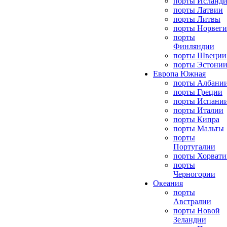
порты Исланд
порты Латвии
порты Литвы
порты Норвег
порты
Финляндии
порты Швеции
порты Эстони
Европа Южная
порты Албани
порты Греции
порты Испани
порты Италии
порты Кипра
порты Мальты
порты
Португалии
порты Хорвати
порты
Черногории
Океания
порты
Австралии
порты Новой
Зеландии