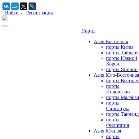
Войти
/
Регистрация
Порты
Азия Восточная
порты Китая
порты Тайваня
порты Южной
Кореи
порты Японии
Азия Юго-Восточная
порты Вьетнам
порты
Индонезии
порты Малайз
порты
Сингапура
порты Таиланд
порты
Филиппин
Азия Южная
порты