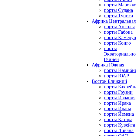
порты Марокк
порты Судана
порты Туниса
Африка Центральная
порты Анголы
порты Габона
порты Камерун
порты Конго
порты
Экваториально
Гвинеи
Африка Южная
порты Намиби
порты ЮАР
Восток Ближний
порты Бахрейн
порты Грузии
порты Израиля
порты Ирака
порты Ирана
порты Йемена
порты Катара
порты Кувейта
порты Ливана
порты ОАЭ