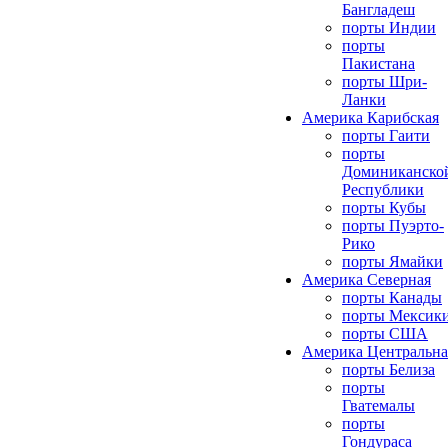
Бангладеш
порты Индии
порты
Пакистана
порты Шри-
Ланки
Америка Карибская
порты Гаити
порты
Доминиканско
Республики
порты Кубы
порты Пуэрто-
Рико
порты Ямайки
Америка Северная
порты Канады
порты Мексик
порты США
Америка Центральна
порты Белиза
порты
Гватемалы
порты
Гондураса