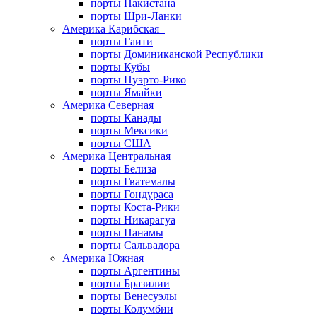
порты Пакистана
порты Шри-Ланки
Америка Карибская
порты Гаити
порты Доминиканской Республики
порты Кубы
порты Пуэрто-Рико
порты Ямайки
Америка Северная
порты Канады
порты Мексики
порты США
Америка Центральная
порты Белиза
порты Гватемалы
порты Гондураса
порты Коста-Рики
порты Никарагуа
порты Панамы
порты Сальвадора
Америка Южная
порты Аргентины
порты Бразилии
порты Венесуэлы
порты Колумбии