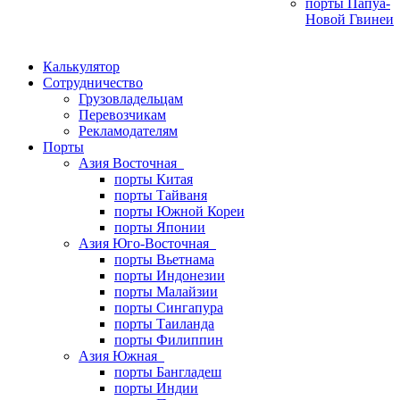
порты Папуа-
Новой Гвинеи
Калькулятор
Сотрудничество
Грузовладельцам
Перевозчикам
Рекламодателям
Порты
Азия Восточная
порты Китая
порты Тайваня
порты Южной Кореи
порты Японии
Азия Юго-Восточная
порты Вьетнама
порты Индонезии
порты Малайзии
порты Сингапура
порты Таиланда
порты Филиппин
Азия Южная
порты Бангладеш
порты Индии