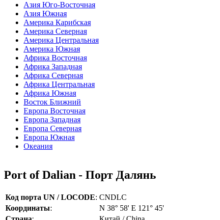
Азия Юго-Восточная
Азия Южная
Америка Карибская
Америка Северная
Америка Центральная
Америка Южная
Африка Восточная
Африка Западная
Африка Северная
Африка Центральная
Африка Южная
Восток Ближний
Европа Восточная
Европа Западная
Европа Северная
Европа Южная
Океания
Port of Dalian - Порт Далянь
Код порта UN / LOCODE
:
CNDLC
Координаты
:
N 38° 58' E 121° 45'
Страна
:
Китай / China