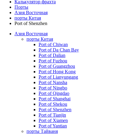
Калькулятор фрахта
Порты
Азия Восточная
порты Китая
Port of Shenzhen
Азия Восточная
порты Китая
Port of Chiwan
Port of Da Chan Bay
Port of Dalian
Port of Fuzhou
Port of Guangzhou
Port of Hong Kong
Port of Lianyungang
Port of Nansha
Port of Ningbo
Port of Qingdao
Port of Shanghai
Port of Shekou
Port of Shenzhen
Port of Tianjin
Port of Xiamen
Port of Yantian
порты Тайваня