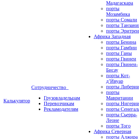
Мадагаскара
порты
Мозамбика
порты Сомали
порты Танзани
порты Эритреи
Африка Западная
порты Бенина
порты Гамбии
порты Ганы
порты Гвинеи
порты Гвинеи-
Бисау
порты Кот-
д’Ивуар
порты Либери
Сотрудничество
порты
Грузовладельцам
Мавритании
Калькулятор
Перевозчикам
порты Нигери
Рекламодателям
порты Сенегал
порты Сьерра-
Леоне
порты Того
Африка Северная
порты Алжира