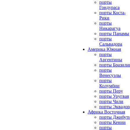
порты
Гондураса
порты Коста-
Рики
порты
Никарагуа
порты Панамы
порты
Сальвадора
Америка Южная
порты
Аргентины
порты Бразили
порты
Венесуэлы
порты
Колумбии
порты Перу
порты Уругвая
порты Чили
порты Эквадор
Африка Восточная
порты Джибут
порты Кении
порты