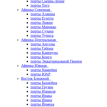
порты Сьерра-Леоне
порты Того
Африка Северная
порты Алжира
порты Египта
порты Ливии
порты Марокко
порты Судана
порты Туниса
Африка Центральная
порты Анголы
порты Габона
порты Камеруна
порты Конго
порты Экваториальной Гвинеи
Африка Южная
порты Намибии
порты ЮАР
Восток Ближний
порты Бахрейна
порты Грузии
порты Израиля
порты Ирака
порты Ирана
порты Йемена