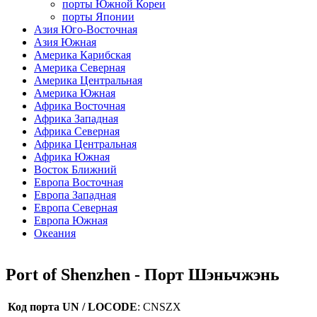
порты Южной Кореи
порты Японии
Азия Юго-Восточная
Азия Южная
Америка Карибская
Америка Северная
Америка Центральная
Америка Южная
Африка Восточная
Африка Западная
Африка Северная
Африка Центральная
Африка Южная
Восток Ближний
Европа Восточная
Европа Западная
Европа Северная
Европа Южная
Океания
Port of Shenzhen - Порт Шэньчжэнь
Код порта UN / LOCODE
:
CNSZX