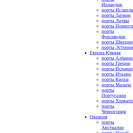
Ирландии
порты Исланд
порты Латвии
порты Литвы
порты Норвег
порты
Финляндии
порты Швеции
порты Эстони
Европа Южная
порты Албани
порты Греции
порты Испани
порты Италии
порты Кипра
порты Мальты
порты
Португалии
порты Хорвати
порты
Черногории
Океания
порты
Австралии
порты Новой