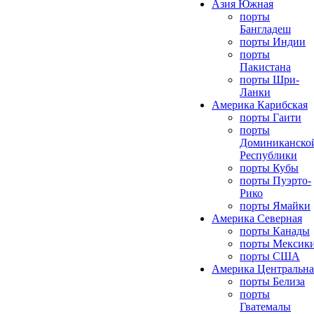
Азия Южная
порты
Бангладеш
порты Индии
порты
Пакистана
порты Шри-
Ланки
Америка Карибская
порты Гаити
порты
Доминиканско
Республики
порты Кубы
порты Пуэрто-
Рико
порты Ямайки
Америка Северная
порты Канады
порты Мексик
порты США
Америка Центральна
порты Белиза
порты
Гватемалы