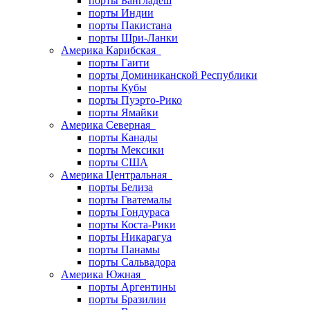
порты Бангладеш
порты Индии
порты Пакистана
порты Шри-Ланки
Америка Карибская
порты Гаити
порты Доминиканской Республики
порты Кубы
порты Пуэрто-Рико
порты Ямайки
Америка Северная
порты Канады
порты Мексики
порты США
Америка Центральная
порты Белиза
порты Гватемалы
порты Гондураса
порты Коста-Рики
порты Никарагуа
порты Панамы
порты Сальвадора
Америка Южная
порты Аргентины
порты Бразилии