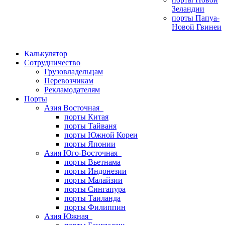
Зеландии
порты Папуа-
Новой Гвинеи
Калькулятор
Сотрудничество
Грузовладельцам
Перевозчикам
Рекламодателям
Порты
Азия Восточная
порты Китая
порты Тайваня
порты Южной Кореи
порты Японии
Азия Юго-Восточная
порты Вьетнама
порты Индонезии
порты Малайзии
порты Сингапура
порты Таиланда
порты Филиппин
Азия Южная