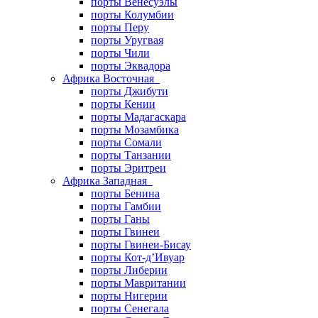
порты Венесуэлы
порты Колумбии
порты Перу
порты Уругвая
порты Чили
порты Эквадора
Африка Восточная
порты Джибути
порты Кении
порты Мадагаскара
порты Мозамбика
порты Сомали
порты Танзании
порты Эритреи
Африка Западная
порты Бенина
порты Гамбии
порты Ганы
порты Гвинеи
порты Гвинеи-Бисау
порты Кот-д’Ивуар
порты Либерии
порты Мавритании
порты Нигерии
порты Сенегала