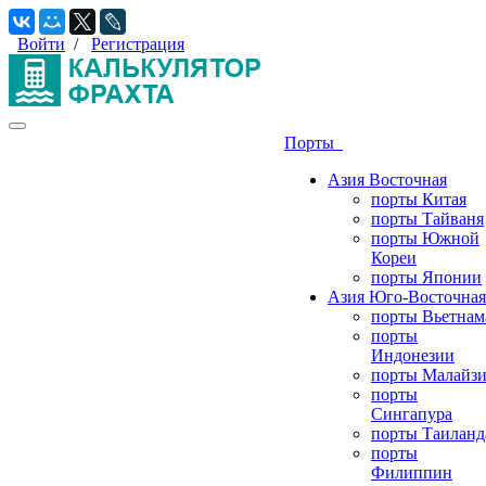
Войти
/
Регистрация
Порты
Азия Восточная
порты Китая
порты Тайваня
порты Южной
Кореи
порты Японии
Азия Юго-Восточная
порты Вьетнам
порты
Индонезии
порты Малайз
порты
Сингапура
порты Таиланд
порты
Филиппин