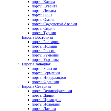
порты Катара
порты Кувейта
порты Ливана
порты ОАЭ
порты Омана
порты Саудовской Аравии
порты Сирии
порты Турции
Европа Восточная
порты Болгарии
порты Польши
порты России
порты Румынии
порты Украины
Европа Западная
порты Бельгии
порты Германии
порты Нидерландов
порты Франции
Европа Северная
порты Великобритании
порты Дании
порты Ирландии
порты Исландии
порты Латвии