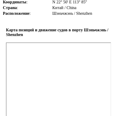
Координаты
:
N 22° 50' E 113° 85''
Страна
:
Китай / China
Расположение
:
Шэньчжэнь / Shenzhen
Карта позиций и движение судов в порту Шэньчжэнь /
Shenzhen