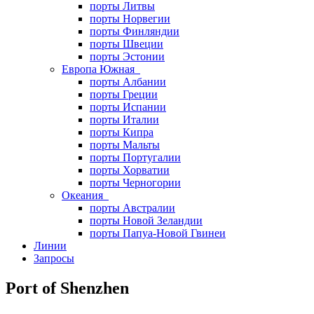
порты Литвы
порты Норвегии
порты Финляндии
порты Швеции
порты Эстонии
Европа Южная
порты Албании
порты Греции
порты Испании
порты Италии
порты Кипра
порты Мальты
порты Португалии
порты Хорватии
порты Черногории
Океания
порты Австралии
порты Новой Зеландии
порты Папуа-Новой Гвинеи
Линии
Запросы
Port of Shenzhen