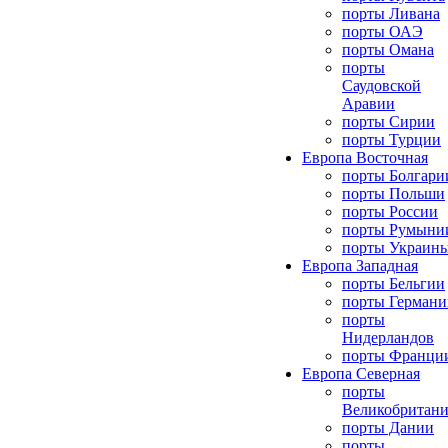
порты Ливана
порты ОАЭ
порты Омана
порты
Саудовской
Аравии
порты Сирии
порты Турции
Европа Восточная
порты Болгари
порты Польши
порты России
порты Румыни
порты Украин
Европа Западная
порты Бельгии
порты Германи
порты
Нидерландов
порты Франци
Европа Северная
порты
Великобритан
порты Дании
порты