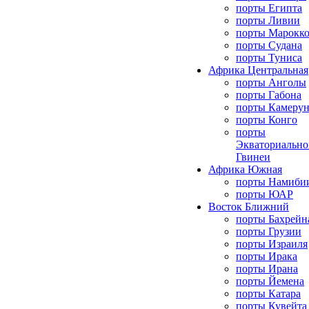
порты Египта
порты Ливии
порты Марокк
порты Судана
порты Туниса
Африка Центральная
порты Анголы
порты Габона
порты Камерун
порты Конго
порты
Экваториально
Гвинеи
Африка Южная
порты Намиби
порты ЮАР
Восток Ближний
порты Бахрейн
порты Грузии
порты Израиля
порты Ирака
порты Ирана
порты Йемена
порты Катара
порты Кувейта