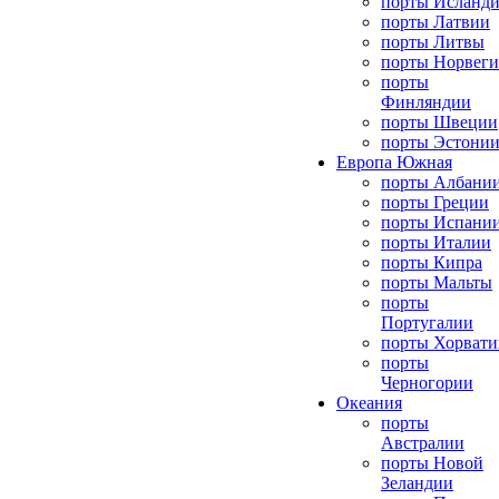
порты Исланд
порты Латвии
порты Литвы
порты Норвег
порты
Финляндии
порты Швеции
порты Эстони
Европа Южная
порты Албани
порты Греции
порты Испани
порты Италии
порты Кипра
порты Мальты
порты
Португалии
порты Хорвати
порты
Черногории
Океания
порты
Австралии
порты Новой
Зеландии