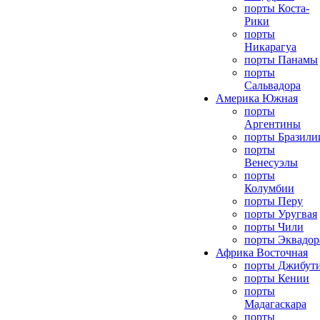
порты Коста-
Рики
порты
Никарагуа
порты Панамы
порты
Сальвадора
Америка Южная
порты
Аргентины
порты Бразили
порты
Венесуэлы
порты
Колумбии
порты Перу
порты Уругвая
порты Чили
порты Эквадор
Африка Восточная
порты Джибут
порты Кении
порты
Мадагаскара
порты