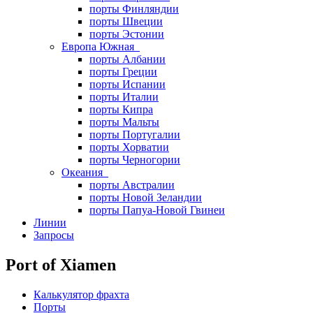
порты Финляндии
порты Швеции
порты Эстонии
Европа Южная
порты Албании
порты Греции
порты Испании
порты Италии
порты Кипра
порты Мальты
порты Португалии
порты Хорватии
порты Черногории
Океания
порты Австралии
порты Новой Зеландии
порты Папуа-Новой Гвинеи
Линии
Запросы
Port of Xiamen
Калькулятор фрахта
Порты