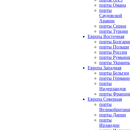
порты Омана
порты
Саудовской
Аравии
порты Сирии
порты Турции
Европа Восточная
порты Болгари
порты Польши
порты России
порты Румыни
порты Украин
Европа Западная
порты Бельгии
порты Германи
порты
Нидерландов
порты Франци
Европа Северная
порты
Великобритан
порты Дании
порты
Ирландии