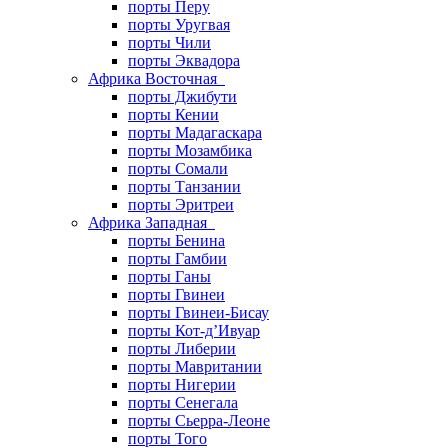
порты Перу
порты Уругвая
порты Чили
порты Эквадора
Африка Восточная
порты Джибути
порты Кении
порты Мадагаскара
порты Мозамбика
порты Сомали
порты Танзании
порты Эритреи
Африка Западная
порты Бенина
порты Гамбии
порты Ганы
порты Гвинеи
порты Гвинеи-Бисау
порты Кот-д’Ивуар
порты Либерии
порты Мавритании
порты Нигерии
порты Сенегала
порты Сьерра-Леоне
порты Того