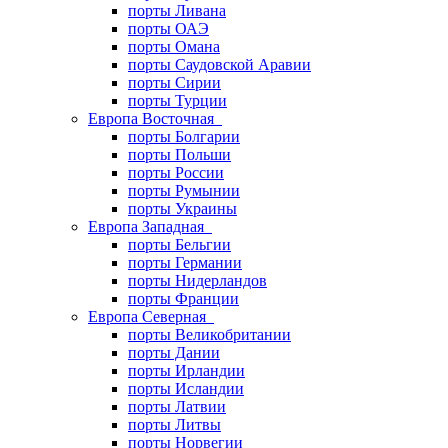
порты Ливана
порты ОАЭ
порты Омана
порты Саудовской Аравии
порты Сирии
порты Турции
Европа Восточная
порты Болгарии
порты Польши
порты России
порты Румынии
порты Украины
Европа Западная
порты Бельгии
порты Германии
порты Нидерландов
порты Франции
Европа Северная
порты Великобритании
порты Дании
порты Ирландии
порты Исландии
порты Латвии
порты Литвы
порты Норвегии