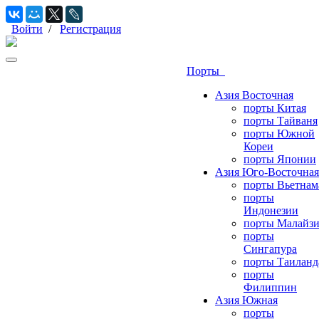
Войти
/
Регистрация
Порты
Азия Восточная
порты Китая
порты Тайваня
порты Южной
Кореи
порты Японии
Азия Юго-Восточная
порты Вьетнам
порты
Индонезии
порты Малайз
порты
Сингапура
порты Таиланд
порты
Филиппин
Азия Южная
порты