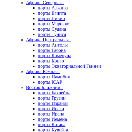
Африка Северная
порты Алжира
порты Египта
порты Ливии
порты Марокко
порты Судана
порты Туниса
Африка Центральная
порты Анголы
порты Габона
порты Камеруна
порты Конго
порты Экваториальной Гвинеи
Африка Южная
порты Намибии
порты ЮАР
Восток Ближний
порты Бахрейна
порты Грузии
порты Израиля
порты Ирака
порты Ирана
порты Йемена
порты Катара
порты Кувейта