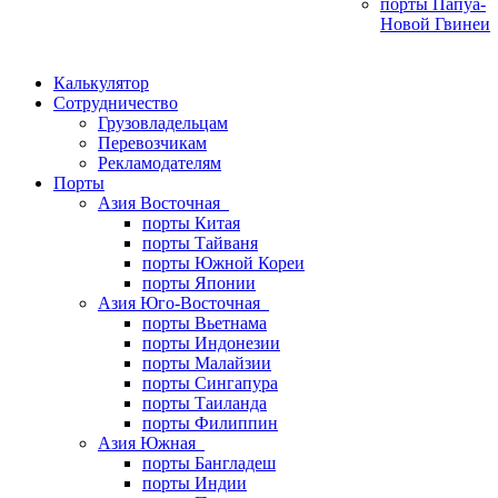
порты Папуа-
Новой Гвинеи
Калькулятор
Сотрудничество
Грузовладельцам
Перевозчикам
Рекламодателям
Порты
Азия Восточная
порты Китая
порты Тайваня
порты Южной Кореи
порты Японии
Азия Юго-Восточная
порты Вьетнама
порты Индонезии
порты Малайзии
порты Сингапура
порты Таиланда
порты Филиппин
Азия Южная
порты Бангладеш
порты Индии