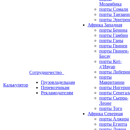
Мозамбика
порты Сомали
порты Танзани
порты Эритреи
Африка Западная
порты Бенина
порты Гамбии
порты Ганы
порты Гвинеи
порты Гвинеи-
Бисау
порты Кот-
д’Ивуар
порты Либери
Сотрудничество
порты
Грузовладельцам
Мавритании
Калькулятор
Перевозчикам
порты Нигери
Рекламодателям
порты Сенегал
порты Сьерра-
Леоне
порты Того
Африка Северная
порты Алжира
порты Египта
порты Ливии