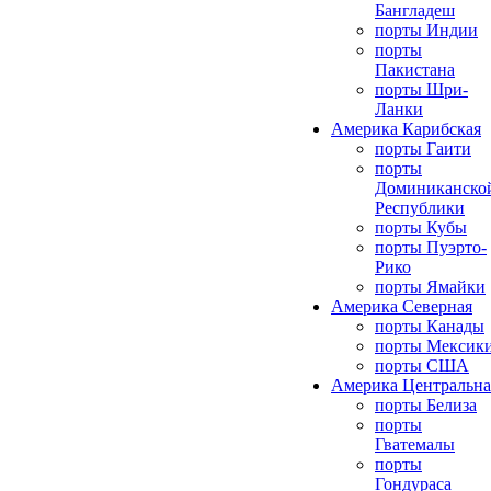
Бангладеш
порты Индии
порты
Пакистана
порты Шри-
Ланки
Америка Карибская
порты Гаити
порты
Доминиканско
Республики
порты Кубы
порты Пуэрто-
Рико
порты Ямайки
Америка Северная
порты Канады
порты Мексик
порты США
Америка Центральна
порты Белиза
порты
Гватемалы
порты
Гондураса