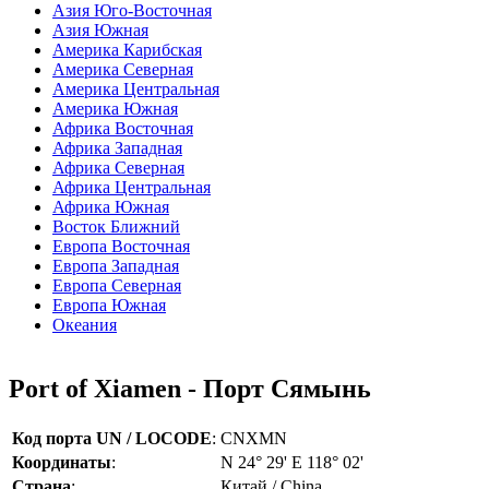
Азия Юго-Восточная
Азия Южная
Америка Карибская
Америка Северная
Америка Центральная
Америка Южная
Африка Восточная
Африка Западная
Африка Северная
Африка Центральная
Африка Южная
Восток Ближний
Европа Восточная
Европа Западная
Европа Северная
Европа Южная
Океания
Port of Xiamen - Порт Сямынь
Код порта UN / LOCODE
:
CNXMN
Координаты
:
N 24° 29' E 118° 02'
Страна
:
Китай / China