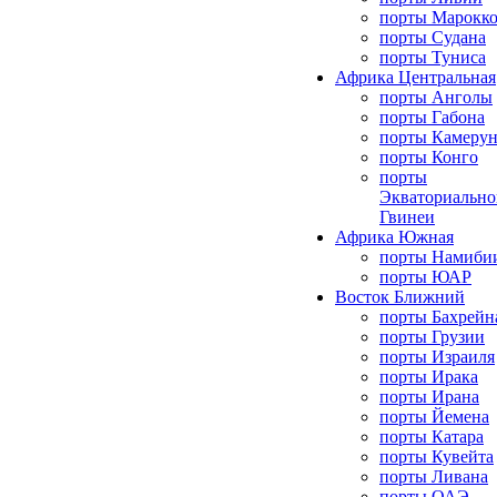
порты Марокк
порты Судана
порты Туниса
Африка Центральная
порты Анголы
порты Габона
порты Камерун
порты Конго
порты
Экваториально
Гвинеи
Африка Южная
порты Намиби
порты ЮАР
Восток Ближний
порты Бахрейн
порты Грузии
порты Израиля
порты Ирака
порты Ирана
порты Йемена
порты Катара
порты Кувейта
порты Ливана
порты ОАЭ