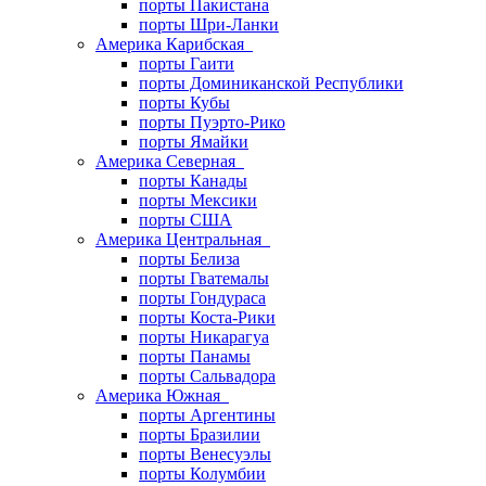
порты Пакистана
порты Шри-Ланки
Америка Карибская
порты Гаити
порты Доминиканской Республики
порты Кубы
порты Пуэрто-Рико
порты Ямайки
Америка Северная
порты Канады
порты Мексики
порты США
Америка Центральная
порты Белиза
порты Гватемалы
порты Гондураса
порты Коста-Рики
порты Никарагуа
порты Панамы
порты Сальвадора
Америка Южная
порты Аргентины
порты Бразилии
порты Венесуэлы
порты Колумбии