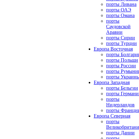
порты Ливана
порты ОАЭ
порты Омана
порты
Саудовской
Аравии
порты Сирии
порты Турции
Европа Восточная
порты Болгари
порты Польши
порты России
порты Румыни
порты Украин
Европа Западная
порты Бельгии
порты Германи
порты
Нидерландов
порты Франци
Европа Северная
порты
Великобритан
порты Дании
порты