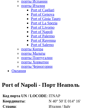
порты Испании
порты Италии
Port of Cagliari
Port of Genova
Port of Gioia Tauro
Port of La Spezia
Port of Livorno
Port of Napoli
Port of Palermo
Port of Ravenna
Port of Salerno
порты Кипра
порты Мальты
порты Португалии
порты Хорватии
порты Черногории
Океания
Port of Napoli - Порт Неаполь
Код порта UN / LOCODE
:
ITNAP
Координаты
:
N 40° 50' E 014° 16'
Страна
:
Италия / Italy