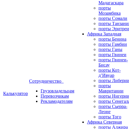
Мадагаскара
порты
Мозамбика
порты Сомали
порты Танзани
порты Эритреи
Африка Западная
порты Бенина
порты Гамбии
порты Ганы
порты Гвинеи
порты Гвинеи-
Бисау
порты Кот-
д’Ивуар
порты Либери
Сотрудничество
порты
Грузовладельцам
Мавритании
Калькулятор
Перевозчикам
порты Нигери
Рекламодателям
порты Сенегал
порты Сьерра-
Леоне
порты Того
Африка Северная
порты Алжира