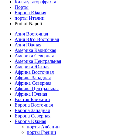
Калькулятор фрахта
Порты
Европа Южная
порты Италии
Port of Napoli
Азия Восточная
Азия Юго-Восточная
Азия Южная
Америка Карибская
Америка Северная
Америка Центральная
Америка Южная
Африка Восточная
Африка Западная
Африка Северная
Африка Центральная
Африка Южная
Восток Ближний
Европа Восточная
Европа Западная
Европа Северная
Европа Южная
порты Албании
порты Греции