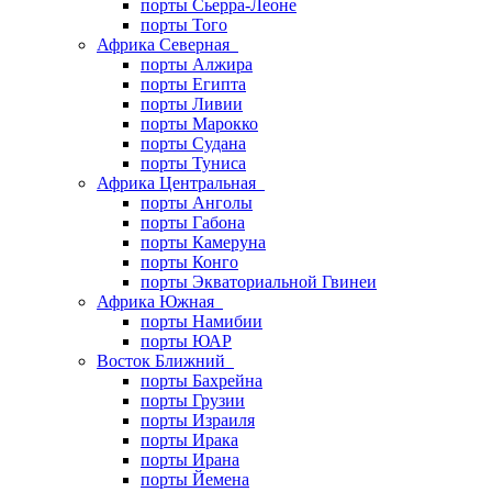
порты Сьерра-Леоне
порты Того
Африка Северная
порты Алжира
порты Египта
порты Ливии
порты Марокко
порты Судана
порты Туниса
Африка Центральная
порты Анголы
порты Габона
порты Камеруна
порты Конго
порты Экваториальной Гвинеи
Африка Южная
порты Намибии
порты ЮАР
Восток Ближний
порты Бахрейна
порты Грузии
порты Израиля
порты Ирака
порты Ирана
порты Йемена