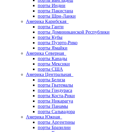
порты Бангладеш
порты Индии
порты Пакистана
порты Шри-Ланки
Америка Карибская
порты Гаити
порты Доминиканской Республики
порты Кубы
порты Пуэрто-Рико
порты Ямайки
Америка Северная
порты Канады
порты Мексики
порты США
Америка Центральная
порты Белиза
порты Гватемалы
порты Гондураса
порты Коста-Рики
порты Никарагуа
порты Панамы
порты Сальвадора
Америка Южная
порты Аргентины
порты Бразилии