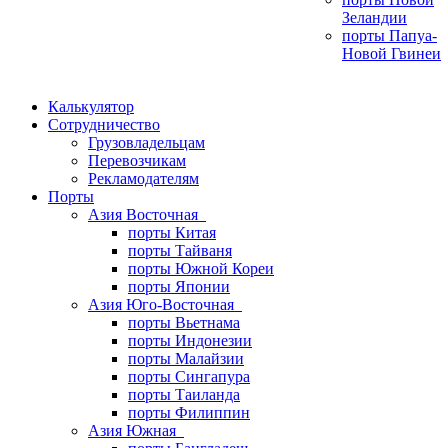
Зеландии
порты Папуа-
Новой Гвинеи
Калькулятор
Сотрудничество
Грузовладельцам
Перевозчикам
Рекламодателям
Порты
Азия Восточная
порты Китая
порты Тайваня
порты Южной Кореи
порты Японии
Азия Юго-Восточная
порты Вьетнама
порты Индонезии
порты Малайзии
порты Сингапура
порты Таиланда
порты Филиппин
Азия Южная