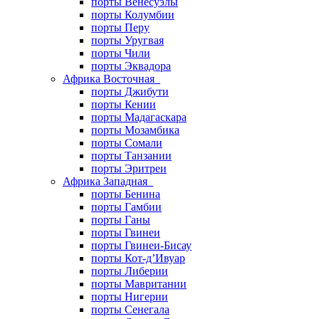
порты Венесуэлы
порты Колумбии
порты Перу
порты Уругвая
порты Чили
порты Эквадора
Африка Восточная
порты Джибути
порты Кении
порты Мадагаскара
порты Мозамбика
порты Сомали
порты Танзании
порты Эритреи
Африка Западная
порты Бенина
порты Гамбии
порты Ганы
порты Гвинеи
порты Гвинеи-Бисау
порты Кот-д’Ивуар
порты Либерии
порты Мавритании
порты Нигерии
порты Сенегала