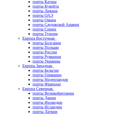
порты Катара
порты Кувейта
порты Ливана
порты ОАЭ
порты Омана
порты Саудовской Аравии
порты Сирии
порты Турции
Европа Восточная
порты Болгарии
порты Польши
порты России
порты Румынии
порты Украины
Европа Западная
порты Бельгии
порты Германии
порты Нидерландов
порты Франции
Европа Северная
порты Великобритании
порты Дании
порты Ирландии
порты Исландии
порты Латвии