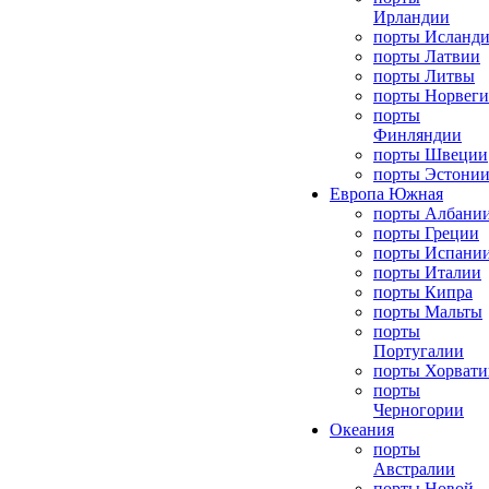
Ирландии
порты Исланд
порты Латвии
порты Литвы
порты Норвег
порты
Финляндии
порты Швеции
порты Эстони
Европа Южная
порты Албани
порты Греции
порты Испани
порты Италии
порты Кипра
порты Мальты
порты
Португалии
порты Хорвати
порты
Черногории
Океания
порты
Австралии
порты Новой