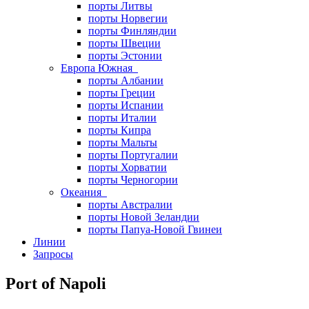
порты Литвы
порты Норвегии
порты Финляндии
порты Швеции
порты Эстонии
Европа Южная
порты Албании
порты Греции
порты Испании
порты Италии
порты Кипра
порты Мальты
порты Португалии
порты Хорватии
порты Черногории
Океания
порты Австралии
порты Новой Зеландии
порты Папуа-Новой Гвинеи
Линии
Запросы
Port of Napoli