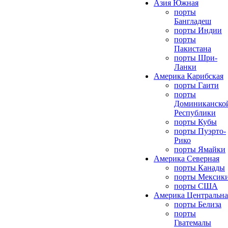
Азия Южная
порты
Бангладеш
порты Индии
порты
Пакистана
порты Шри-
Ланки
Америка Карибская
порты Гаити
порты
Доминиканско
Республики
порты Кубы
порты Пуэрто-
Рико
порты Ямайки
Америка Северная
порты Канады
порты Мексик
порты США
Америка Центральна
порты Белиза
порты
Гватемалы