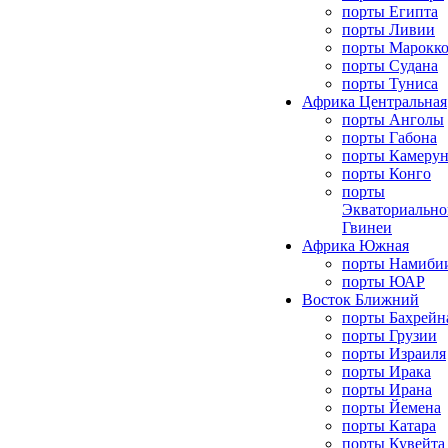
порты Египта
порты Ливии
порты Марокк
порты Судана
порты Туниса
Африка Центральная
порты Анголы
порты Габона
порты Камерун
порты Конго
порты
Экваториально
Гвинеи
Африка Южная
порты Намиби
порты ЮАР
Восток Ближний
порты Бахрейн
порты Грузии
порты Израиля
порты Ирака
порты Ирана
порты Йемена
порты Катара
порты Кувейта