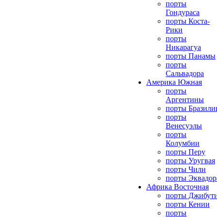
порты
Гондураса
порты Коста-
Рики
порты
Никарагуа
порты Панамы
порты
Сальвадора
Америка Южная
порты
Аргентины
порты Бразили
порты
Венесуэлы
порты
Колумбии
порты Перу
порты Уругвая
порты Чили
порты Эквадор
Африка Восточная
порты Джибут
порты Кении
порты