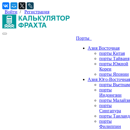
Войти
/
Регистрация
Порты
Азия Восточная
порты Китая
порты Тайваня
порты Южной
Кореи
порты Японии
Азия Юго-Восточная
порты Вьетнам
порты
Индонезии
порты Малайз
порты
Сингапура
порты Таиланд
порты
Филиппин