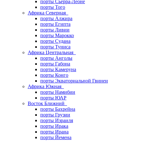
порты Сьерра-Леоне
порты Того
Африка Северная
порты Алжира
порты Египта
порты Ливии
порты Марокко
порты Судана
порты Туниса
Африка Центральная
порты Анголы
порты Габона
порты Камеруна
порты Конго
порты Экваториальной Гвинеи
Африка Южная
порты Намибии
порты ЮАР
Восток Ближний
порты Бахрейна
порты Грузии
порты Израиля
порты Ирака
порты Ирана
порты Йемена