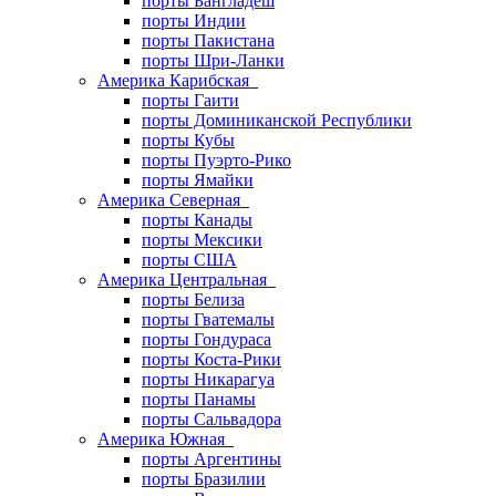
порты Бангладеш
порты Индии
порты Пакистана
порты Шри-Ланки
Америка Карибская
порты Гаити
порты Доминиканской Республики
порты Кубы
порты Пуэрто-Рико
порты Ямайки
Америка Северная
порты Канады
порты Мексики
порты США
Америка Центральная
порты Белиза
порты Гватемалы
порты Гондураса
порты Коста-Рики
порты Никарагуа
порты Панамы
порты Сальвадора
Америка Южная
порты Аргентины
порты Бразилии