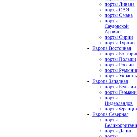
порты Ливана
порты ОАЭ
порты Омана
порты
Саудовской
Аравии
порты Сирии
порты Турции
Европа Восточная
порты Болгари
порты Польши
порты России
порты Румыни
порты Украин
Европа Западная
порты Бельгии
порты Германи
порты
Нидерландов
порты Франци
Европа Северная
порты
Великобритан
порты Дании
порты