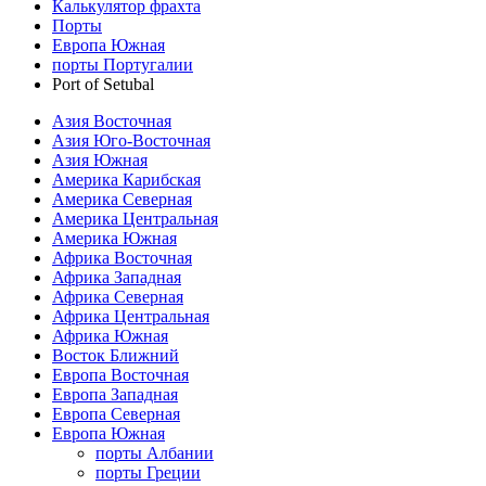
Калькулятор фрахта
Порты
Европа Южная
порты Португалии
Port of Setubal
Азия Восточная
Азия Юго-Восточная
Азия Южная
Америка Карибская
Америка Северная
Америка Центральная
Америка Южная
Африка Восточная
Африка Западная
Африка Северная
Африка Центральная
Африка Южная
Восток Ближний
Европа Восточная
Европа Западная
Европа Северная
Европа Южная
порты Албании
порты Греции