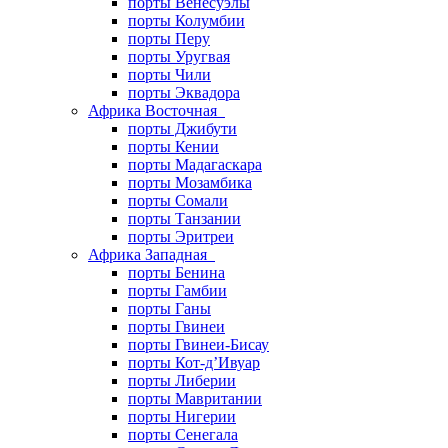
порты Венесуэлы
порты Колумбии
порты Перу
порты Уругвая
порты Чили
порты Эквадора
Африка Восточная
порты Джибути
порты Кении
порты Мадагаскара
порты Мозамбика
порты Сомали
порты Танзании
порты Эритреи
Африка Западная
порты Бенина
порты Гамбии
порты Ганы
порты Гвинеи
порты Гвинеи-Бисау
порты Кот-д’Ивуар
порты Либерии
порты Мавритании
порты Нигерии
порты Сенегала