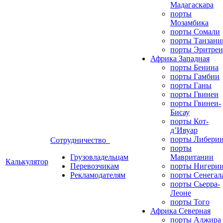
Мадагаскара
порты
Мозамбика
порты Сомали
порты Танзани
порты Эритреи
Африка Западная
порты Бенина
порты Гамбии
порты Ганы
порты Гвинеи
порты Гвинеи-
Бисау
порты Кот-
д’Ивуар
порты Либери
Сотрудничество
порты
Грузовладельцам
Мавритании
Калькулятор
Перевозчикам
порты Нигери
Рекламодателям
порты Сенегал
порты Сьерра-
Леоне
порты Того
Африка Северная
порты Алжира