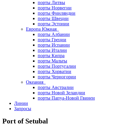
порты Литвы
порты Норвегии
порты Финляндии
порты Швеции
порты Эстонии
Европа Южная
порты Албании
порты Греции
порты Испании
порты Италии
порты Кипра
порты Мальты
порты Португалии
порты Хорватии
порты Черногории
Океания
порты Австралии
порты Новой Зеландии
порты Папуа-Новой Гвинеи
Линии
Запросы
Port of Setubal