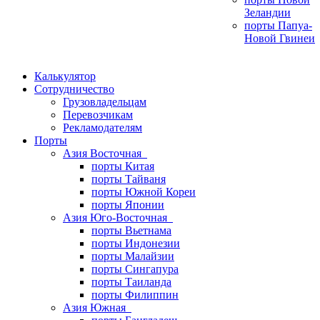
Зеландии
порты Папуа-
Новой Гвинеи
Калькулятор
Сотрудничество
Грузовладельцам
Перевозчикам
Рекламодателям
Порты
Азия Восточная
порты Китая
порты Тайваня
порты Южной Кореи
порты Японии
Азия Юго-Восточная
порты Вьетнама
порты Индонезии
порты Малайзии
порты Сингапура
порты Таиланда
порты Филиппин
Азия Южная