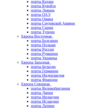
порты Катара
порты Кувейта
порты Ливана
порты ОАЭ
порты Омана
порты Саудовской Аравии
порты Сирии
порты Турции
Европа Восточная
порты Болгарии
порты Польши
порты России
порты Румынии
порты Украины
Европа Западная
порты Бельгии
порты Германии
порты Нидерландов
порты Франции
Европа Северная
порты Великобритании
порты Дании
порты Ирландии
порты Исландии
порты Латвии