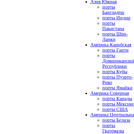
Азия Южная
порты
Бангладеш
порты Индии
порты
Пакистана
порты Шри-
Ланки
Америка Карибская
порты Гаити
порты
Доминиканско
Республики
порты Кубы
порты Пуэрто-
Рико
порты Ямайки
Америка Северная
порты Канады
порты Мексик
порты США
Америка Центральна
порты Белиза
порты
Гватемалы