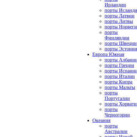
Ирландии
порты Исланд
порты Латвии
порты Литвы
порты Норвег
порты
Финляндии
порты Швеции
порты Эстони
Европа Южная
порты Албани
порты Греции
порты Испани
порты Италии
порты Кипра
порты Мальты
порты
Португалии
порты Хорвати
порты
Черногории
Океания
порты
Австралии
порты Новой