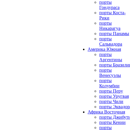
порты
Гондураса
порты Коста-
Рики
порты
Никарагуа
порты Панамы
порты
Сальвадора
Америка Южная
порты
Аргентины
порты Бразили
порты
Венесуэлы
порты
Колумбии
порты Перу
порты Уругвая
порты Чили
порты Эквадор
Африка Восточная
порты Джибут
порты Кении
порты