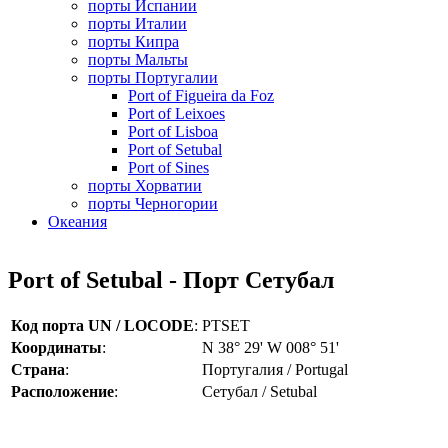
порты Испании
порты Италии
порты Кипра
порты Мальты
порты Португалии
Port of Figueira da Foz
Port of Leixoes
Port of Lisboa
Port of Setubal
Port of Sines
порты Хорватии
порты Черногории
Океания
Port of Setubal - Порт Сетубал
Код порта UN / LOCODE
:
PTSET
Координаты
:
N 38° 29' W 008° 51'
Страна
:
Португалия / Portugal
Расположение
:
Сетубал / Setubal