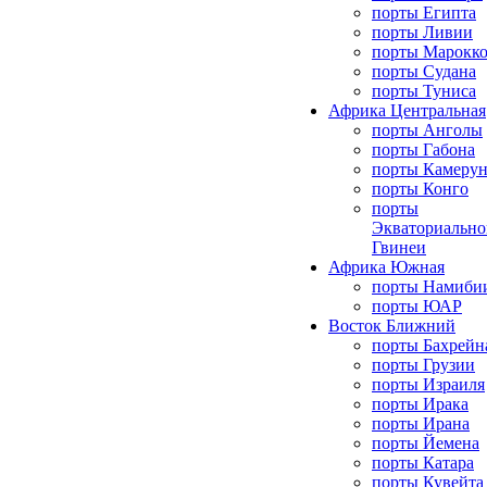
порты Египта
порты Ливии
порты Марокк
порты Судана
порты Туниса
Африка Центральная
порты Анголы
порты Габона
порты Камерун
порты Конго
порты
Экваториально
Гвинеи
Африка Южная
порты Намиби
порты ЮАР
Восток Ближний
порты Бахрейн
порты Грузии
порты Израиля
порты Ирака
порты Ирана
порты Йемена
порты Катара
порты Кувейта