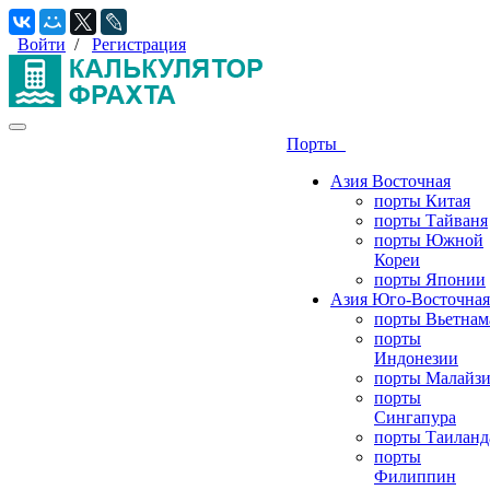
Войти
/
Регистрация
Порты
Азия Восточная
порты Китая
порты Тайваня
порты Южной
Кореи
порты Японии
Азия Юго-Восточная
порты Вьетнам
порты
Индонезии
порты Малайз
порты
Сингапура
порты Таиланд
порты
Филиппин