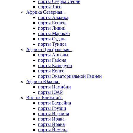
порты Сьерра-Леоне
порты Того
Африка Северная
порты Алжира
порты Египта
порты Ливии
порты Марокко
порты Судана
порты Туниса
Африка Центральная
порты Анголы
порты Габона
порты Камеруна
порты Конго
порты Экваториальной Гвинеи
Африка Южная
порты Намибии
порты ЮАР
Восток Ближний
порты Бахрейна
порты Грузии
порты Израиля
порты Ирака
порты Ирана
порты Йемена