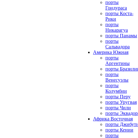
порты
Гондураса
порты Коста-
Рики
порты
Никарагуа
порты Панамы
порты
Сальвадора
Америка Южная
порты
Аргентины
порты Бразили
порты
Венесуэлы
порты
Колумбии
порты Перу
порты Уругвая
порты Чили
порты Эквадор
Африка Восточная
порты Джибут
порты Кении
порты