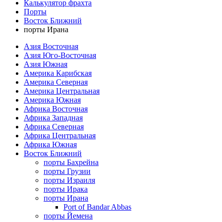
Калькулятор фрахта
Порты
Восток Ближний
порты Ирана
Азия Восточная
Азия Юго-Восточная
Азия Южная
Америка Карибская
Америка Северная
Америка Центральная
Америка Южная
Африка Восточная
Африка Западная
Африка Северная
Африка Центральная
Африка Южная
Восток Ближний
порты Бахрейна
порты Грузии
порты Израиля
порты Ирака
порты Ирана
Port of Bandar Abbas
порты Йемена