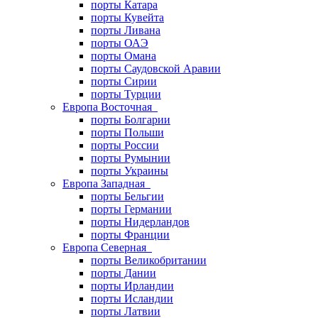
порты Катара
порты Кувейта
порты Ливана
порты ОАЭ
порты Омана
порты Саудовской Аравии
порты Сирии
порты Турции
Европа Восточная
порты Болгарии
порты Польши
порты России
порты Румынии
порты Украины
Европа Западная
порты Бельгии
порты Германии
порты Нидерландов
порты Франции
Европа Северная
порты Великобритании
порты Дании
порты Ирландии
порты Исландии
порты Латвии