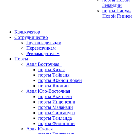
Зеландии
порты Папуа-
Новой Гвинеи
Калькулятор
Сотрудничество
Грузовладельцам
Перевозчикам
Рекламодателям
Порты
Азия Восточная
порты Китая
порты Тайваня
порты Южной Кореи
порты Японии
Азия Юго-Восточная
порты Вьетнама
порты Индонезии
порты Малайзии
порты Сингапура
порты Таиланда
порты Филиппин
Азия Южная