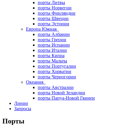
порты Литвы
порты Норвегии
порты Финляндии
порты Швеции
порты Эстонии
Европа Южная
порты Албании
порты Греции
порты Испании
порты Италии
порты Кипра
порты Мальты
порты Португалии
порты Хорватии
порты Черногории
Океания
порты Австралии
порты Новой Зеландии
порты Папуа-Новой Гвинеи
Линии
Запросы
Порты