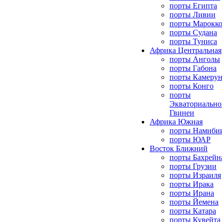
порты Египта
порты Ливии
порты Марокк
порты Судана
порты Туниса
Африка Центральная
порты Анголы
порты Габона
порты Камерун
порты Конго
порты
Экваториально
Гвинеи
Африка Южная
порты Намиби
порты ЮАР
Восток Ближний
порты Бахрейн
порты Грузии
порты Израиля
порты Ирака
порты Ирана
порты Йемена
порты Катара
порты Кувейта