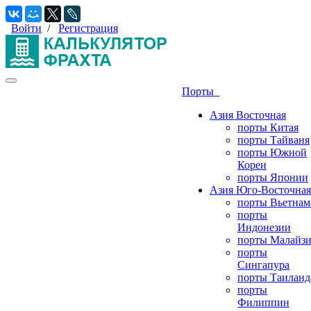
Войти
/
Регистрация
Порты
Азия Восточная
порты Китая
порты Тайваня
порты Южной
Кореи
порты Японии
Азия Юго-Восточная
порты Вьетнам
порты
Индонезии
порты Малайз
порты
Сингапура
порты Таиланд
порты
Филиппин