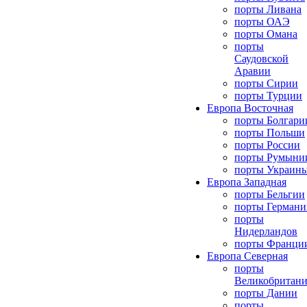
порты Ливана
порты ОАЭ
порты Омана
порты
Саудовской
Аравии
порты Сирии
порты Турции
Европа Восточная
порты Болгари
порты Польши
порты России
порты Румыни
порты Украин
Европа Западная
порты Бельгии
порты Германи
порты
Нидерландов
порты Франци
Европа Северная
порты
Великобритан
порты Дании
порты