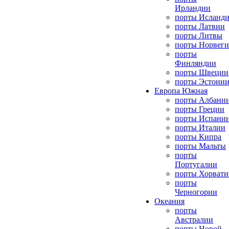
Ирландии
порты Исланд
порты Латвии
порты Литвы
порты Норвег
порты
Финляндии
порты Швеции
порты Эстони
Европа Южная
порты Албани
порты Греции
порты Испани
порты Италии
порты Кипра
порты Мальты
порты
Португалии
порты Хорвати
порты
Черногории
Океания
порты
Австралии
порты Новой