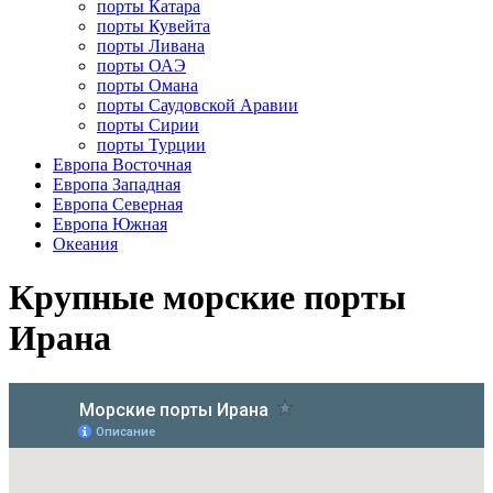
порты Катара
порты Кувейта
порты Ливана
порты ОАЭ
порты Омана
порты Саудовской Аравии
порты Сирии
порты Турции
Европа Восточная
Европа Западная
Европа Северная
Европа Южная
Океания
Крупные морские порты
Ирана