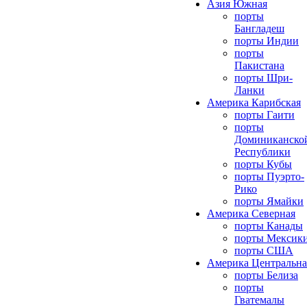
Азия Южная
порты
Бангладеш
порты Индии
порты
Пакистана
порты Шри-
Ланки
Америка Карибская
порты Гаити
порты
Доминиканско
Республики
порты Кубы
порты Пуэрто-
Рико
порты Ямайки
Америка Северная
порты Канады
порты Мексик
порты США
Америка Центральна
порты Белиза
порты
Гватемалы