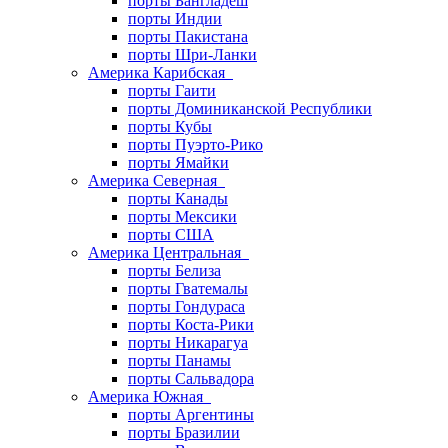
порты Бангладеш
порты Индии
порты Пакистана
порты Шри-Ланки
Америка Карибская
порты Гаити
порты Доминиканской Республики
порты Кубы
порты Пуэрто-Рико
порты Ямайки
Америка Северная
порты Канады
порты Мексики
порты США
Америка Центральная
порты Белиза
порты Гватемалы
порты Гондураса
порты Коста-Рики
порты Никарагуа
порты Панамы
порты Сальвадора
Америка Южная
порты Аргентины
порты Бразилии