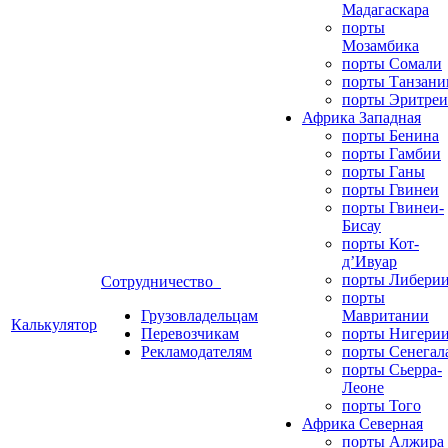
Мадагаскара
порты
Мозамбика
порты Сомали
порты Танзани
порты Эритреи
Африка Западная
порты Бенина
порты Гамбии
порты Ганы
порты Гвинеи
порты Гвинеи-
Бисау
порты Кот-
д’Ивуар
порты Либери
Сотрудничество
порты
Грузовладельцам
Мавритании
Калькулятор
Перевозчикам
порты Нигери
Рекламодателям
порты Сенегал
порты Сьерра-
Леоне
порты Того
Африка Северная
порты Алжира