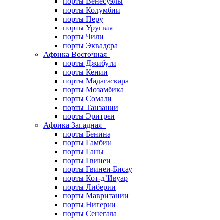
порты Венесуэлы
порты Колумбии
порты Перу
порты Уругвая
порты Чили
порты Эквадора
Африка Восточная
порты Джибути
порты Кении
порты Мадагаскара
порты Мозамбика
порты Сомали
порты Танзании
порты Эритреи
Африка Западная
порты Бенина
порты Гамбии
порты Ганы
порты Гвинеи
порты Гвинеи-Бисау
порты Кот-д’Ивуар
порты Либерии
порты Мавритании
порты Нигерии
порты Сенегала