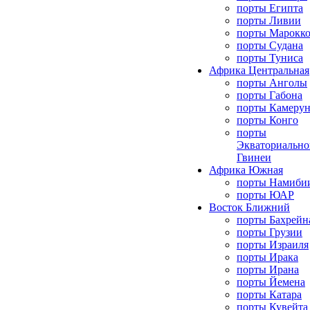
порты Египта
порты Ливии
порты Марокк
порты Судана
порты Туниса
Африка Центральная
порты Анголы
порты Габона
порты Камерун
порты Конго
порты
Экваториально
Гвинеи
Африка Южная
порты Намиби
порты ЮАР
Восток Ближний
порты Бахрейн
порты Грузии
порты Израиля
порты Ирака
порты Ирана
порты Йемена
порты Катара
порты Кувейта