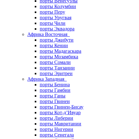
порты Венесуэлы
порты Колумбии
порты Перу
порты Уругвая
порты Чили
порты Эквадора
Африка Восточная
порты Джибути
порты Кении
порты Мадагаскара
порты Мозамбика
порты Сомали
порты Танзании
порты Эритреи
Африка Западная
порты Бенина
порты Гамбии
порты Ганы
порты Гвинеи
порты Гвинеи-Бисау
порты Кот-д’Ивуар
порты Либерии
порты Мавритании
порты Нигерии
порты Сенегала