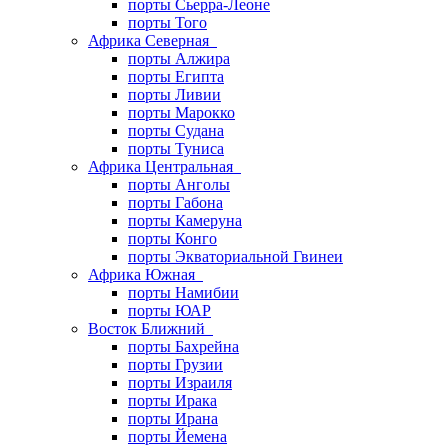
порты Сьерра-Леоне
порты Того
Африка Северная
порты Алжира
порты Египта
порты Ливии
порты Марокко
порты Судана
порты Туниса
Африка Центральная
порты Анголы
порты Габона
порты Камеруна
порты Конго
порты Экваториальной Гвинеи
Африка Южная
порты Намибии
порты ЮАР
Восток Ближний
порты Бахрейна
порты Грузии
порты Израиля
порты Ирака
порты Ирана
порты Йемена