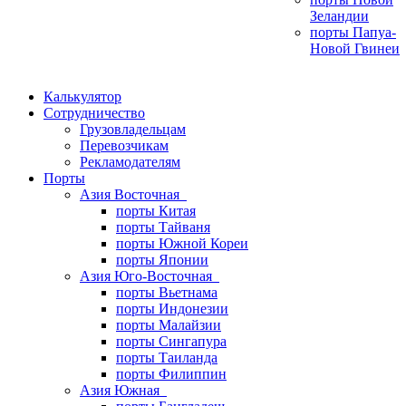
Зеландии
порты Папуа-
Новой Гвинеи
Калькулятор
Сотрудничество
Грузовладельцам
Перевозчикам
Рекламодателям
Порты
Азия Восточная
порты Китая
порты Тайваня
порты Южной Кореи
порты Японии
Азия Юго-Восточная
порты Вьетнама
порты Индонезии
порты Малайзии
порты Сингапура
порты Таиланда
порты Филиппин
Азия Южная