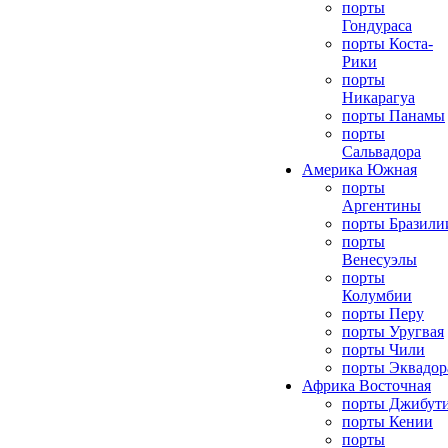
порты
Гондураса
порты Коста-
Рики
порты
Никарагуа
порты Панамы
порты
Сальвадора
Америка Южная
порты
Аргентины
порты Бразили
порты
Венесуэлы
порты
Колумбии
порты Перу
порты Уругвая
порты Чили
порты Эквадор
Африка Восточная
порты Джибут
порты Кении
порты