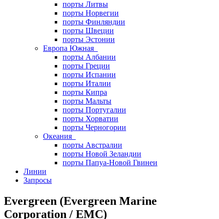
порты Литвы
порты Норвегии
порты Финляндии
порты Швеции
порты Эстонии
Европа Южная
порты Албании
порты Греции
порты Испании
порты Италии
порты Кипра
порты Мальты
порты Португалии
порты Хорватии
порты Черногории
Океания
порты Австралии
порты Новой Зеландии
порты Папуа-Новой Гвинеи
Линии
Запросы
Evergreen (Evergreen Marine
Corporation / EMC)