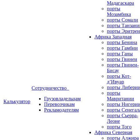
Мадагаскара
порты
Мозамбика
порты Сомали
порты Танзани
порты Эритреи
Африка Западная
порты Бенина
порты Гамбии
порты Ганы
порты Гвинеи
порты Гвинеи-
Бисау
порты Кот-
д’Ивуар
порты Либери
Сотрудничество
порты
Грузовладельцам
Мавритании
Калькулятор
Перевозчикам
порты Нигери
Рекламодателям
порты Сенегал
порты Сьерра-
Леоне
порты Того
Африка Северная
порты Алжира