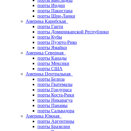
порты Бангладеш
порты Индии
порты Пакистана
порты Шри-Ланки
Америка Карибская
порты Гаити
порты Доминиканской Республики
порты Кубы
порты Пуэрто-Рико
порты Ямайки
Америка Северная
порты Канады
порты Мексики
порты США
Америка Центральная
порты Белиза
порты Гватемалы
порты Гондураса
порты Коста-Рики
порты Никарагуа
порты Панамы
порты Сальвадора
Америка Южная
порты Аргентины
порты Бразилии