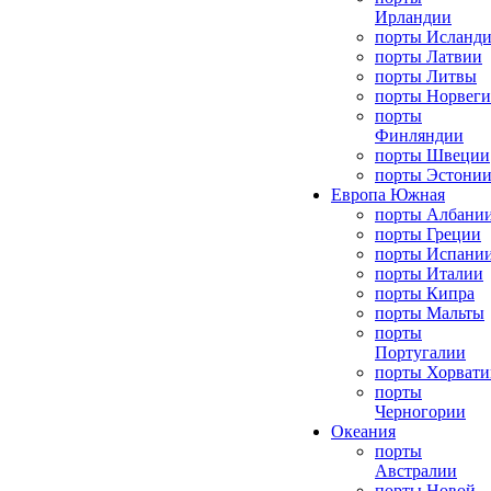
Ирландии
порты Исланд
порты Латвии
порты Литвы
порты Норвег
порты
Финляндии
порты Швеции
порты Эстони
Европа Южная
порты Албани
порты Греции
порты Испани
порты Италии
порты Кипра
порты Мальты
порты
Португалии
порты Хорвати
порты
Черногории
Океания
порты
Австралии
порты Новой