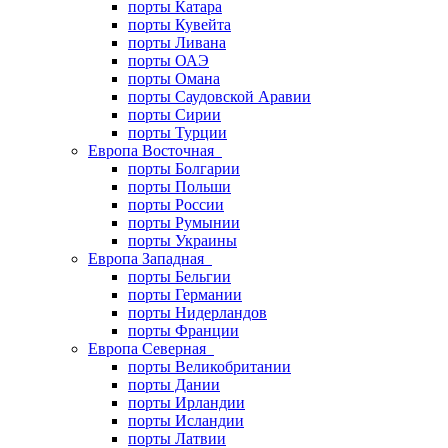
порты Катара
порты Кувейта
порты Ливана
порты ОАЭ
порты Омана
порты Саудовской Аравии
порты Сирии
порты Турции
Европа Восточная
порты Болгарии
порты Польши
порты России
порты Румынии
порты Украины
Европа Западная
порты Бельгии
порты Германии
порты Нидерландов
порты Франции
Европа Северная
порты Великобритании
порты Дании
порты Ирландии
порты Исландии
порты Латвии