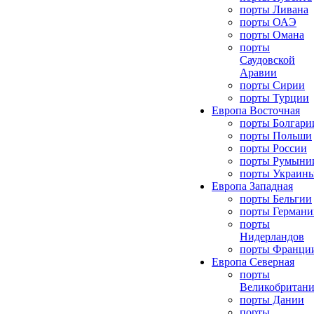
порты Ливана
порты ОАЭ
порты Омана
порты
Саудовской
Аравии
порты Сирии
порты Турции
Европа Восточная
порты Болгари
порты Польши
порты России
порты Румыни
порты Украин
Европа Западная
порты Бельгии
порты Германи
порты
Нидерландов
порты Франци
Европа Северная
порты
Великобритан
порты Дании
порты