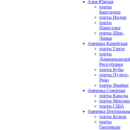
Азия Южная
порты
Бангладеш
порты Индии
порты
Пакистана
порты Шри-
Ланки
Америка Карибская
порты Гаити
порты
Доминиканско
Республики
порты Кубы
порты Пуэрто-
Рико
порты Ямайки
Америка Северная
порты Канады
порты Мексик
порты США
Америка Центральна
порты Белиза
порты
Гватемалы