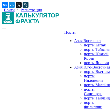
Войти
/
Регистрация
Порты
Азия Восточная
порты Китая
порты Тайваня
порты Южной
Кореи
порты Японии
Азия Юго-Восточная
порты Вьетнам
порты
Индонезии
порты Малайз
порты
Сингапура
порты Таиланд
порты
Филиппин