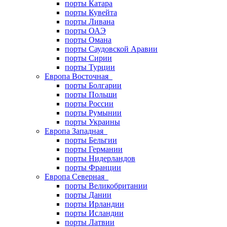
порты Катара
порты Кувейта
порты Ливана
порты ОАЭ
порты Омана
порты Саудовской Аравии
порты Сирии
порты Турции
Европа Восточная
порты Болгарии
порты Польши
порты России
порты Румынии
порты Украины
Европа Западная
порты Бельгии
порты Германии
порты Нидерландов
порты Франции
Европа Северная
порты Великобритании
порты Дании
порты Ирландии
порты Исландии
порты Латвии