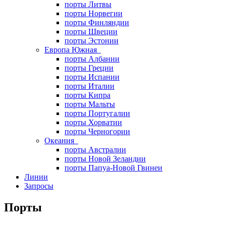
порты Литвы
порты Норвегии
порты Финляндии
порты Швеции
порты Эстонии
Европа Южная
порты Албании
порты Греции
порты Испании
порты Италии
порты Кипра
порты Мальты
порты Португалии
порты Хорватии
порты Черногории
Океания
порты Австралии
порты Новой Зеландии
порты Папуа-Новой Гвинеи
Линии
Запросы
Порты