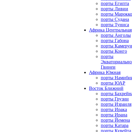
порты Египта
порты Ливии
порты Марокк
порты Судана
порты Туниса
Африка Центральная
порты Анголы
порты Габона
порты Камерун
порты Конго
порты
Экваториально
Гвинеи
Африка Южная
порты Намиби
порты ЮАР
Восток Ближний
порты Бахрейн
порты Грузии
порты Израиля
порты Ирака
порты Ирана
порты Йемена
порты Катара
порты Кувейта