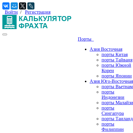
Войти
/
Регистрация
Порты
Азия Восточная
порты Китая
порты Тайваня
порты Южной
Кореи
порты Японии
Азия Юго-Восточная
порты Вьетнам
порты
Индонезии
порты Малайз
порты
Сингапура
порты Таиланд
порты
Филиппин