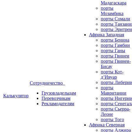
Мадагаскара
порты
Мозамбика
порты Сомали
порты Танзани
порты Эритреи
Африка Западная
порты Бенина
порты Гамбии
порты Ганы
порты Гвинеи
порты Гвинеи-
Бисау
порты Кот-
д’Ивуар
порты Либери
Сотрудничество
порты
Грузовладельцам
Мавритании
Калькулятор
Перевозчикам
порты Нигери
Рекламодателям
порты Сенегал
порты Сьерра-
Леоне
порты Того
Африка Северная
порты Алжира