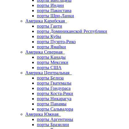
порты Бангладеш
порты Индии
порты Пакистана
порты Шри-Ланки
Америка Карибская
порты Гаити
порты Доминиканской Республики
порты Кубы
порты Пуэрто-Рико
порты Ямайки
Америка Северная
порты Канады
порты Мексики
порты США
Америка Центральная
порты Белиза
порты Гватемалы
порты Гондураса
порты Коста-Рики
порты Никарагуа
порты Панамы
порты Сальвадора
Америка Южная
порты Аргентины
порты Бразилии