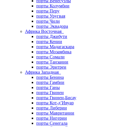
порты Венесуэлы
порты Колумбии
порты Перу
порты Уругвая
порты Чили
порты Эквадора
Африка Восточная
порты Джибути
порты Кении
порты Мадагаскара
порты Мозамбика
порты Сомали
порты Танзании
порты Эритреи
Африка Западная
порты Бенина
порты Гамбии
порты Ганы
порты Гвинеи
порты Гвинеи-Бисау
порты Кот-д’Ивуар
порты Либерии
порты Мавритании
порты Нигерии
порты Сенегала