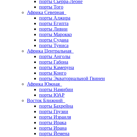
порты Сьерра-Леоне
порты Того
Африка Северная
порты Алжира
порты Египта
порты Ливии
порты Марокко
порты Судана
порты Туниса
Африка Центральная
порты Анголы
порты Габона
порты Камеруна
порты Конго
порты Экваториальной Гвинеи
Африка Южная
порты Намибии
порты ЮАР
Восток Ближний
порты Бахрейна
порты Грузии
порты Израиля
порты Ирака
порты Ирана
порты Йемена