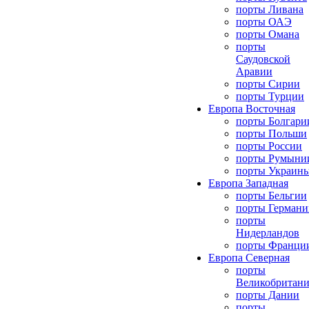
порты Ливана
порты ОАЭ
порты Омана
порты
Саудовской
Аравии
порты Сирии
порты Турции
Европа Восточная
порты Болгари
порты Польши
порты России
порты Румыни
порты Украин
Европа Западная
порты Бельгии
порты Германи
порты
Нидерландов
порты Франци
Европа Северная
порты
Великобритан
порты Дании
порты