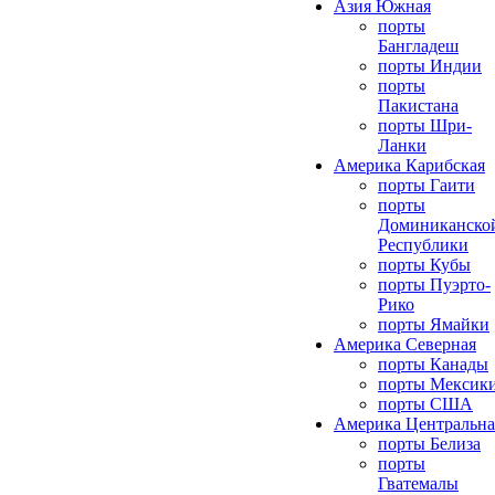
Азия Южная
порты
Бангладеш
порты Индии
порты
Пакистана
порты Шри-
Ланки
Америка Карибская
порты Гаити
порты
Доминиканско
Республики
порты Кубы
порты Пуэрто-
Рико
порты Ямайки
Америка Северная
порты Канады
порты Мексик
порты США
Америка Центральна
порты Белиза
порты
Гватемалы