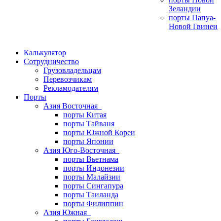
Зеландии
порты Папуа-
Новой Гвинеи
Калькулятор
Сотрудничество
Грузовладельцам
Перевозчикам
Рекламодателям
Порты
Азия Восточная
порты Китая
порты Тайваня
порты Южной Кореи
порты Японии
Азия Юго-Восточная
порты Вьетнама
порты Индонезии
порты Малайзии
порты Сингапура
порты Таиланда
порты Филиппин
Азия Южная