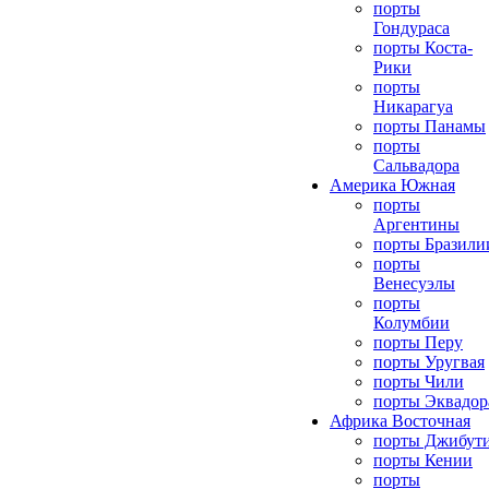
порты
Гондураса
порты Коста-
Рики
порты
Никарагуа
порты Панамы
порты
Сальвадора
Америка Южная
порты
Аргентины
порты Бразили
порты
Венесуэлы
порты
Колумбии
порты Перу
порты Уругвая
порты Чили
порты Эквадор
Африка Восточная
порты Джибут
порты Кении
порты