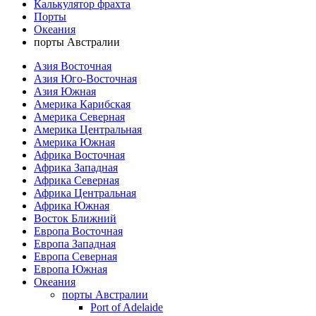
Калькулятор фрахта
Порты
Океания
порты Австралии
Азия Восточная
Азия Юго-Восточная
Азия Южная
Америка Карибская
Америка Северная
Америка Центральная
Америка Южная
Африка Восточная
Африка Западная
Африка Северная
Африка Центральная
Африка Южная
Восток Ближний
Европа Восточная
Европа Западная
Европа Северная
Европа Южная
Океания
порты Австралии
Port of Adelaide