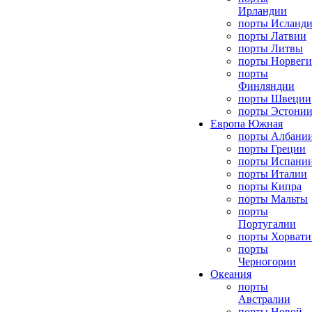
Ирландии
порты Исланд
порты Латвии
порты Литвы
порты Норвег
порты
Финляндии
порты Швеции
порты Эстони
Европа Южная
порты Албани
порты Греции
порты Испани
порты Италии
порты Кипра
порты Мальты
порты
Португалии
порты Хорвати
порты
Черногории
Океания
порты
Австралии
порты Новой