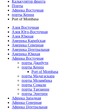
Калькулятор фрахта
Порты
Африка Восточная
порты Кении
Port of Mombasa
Азия Восточная
Азия Юго-Восточная
Азия Южная
Америка Карибская
Америка Северная
Америка Центральная
Америка Южная
Африка Восточная
порты Джибути
порты Кении
Port of Mombasa
порты Мадагаскара
порты Мозамбика
порты Сомали
порты Танзании
порты Эритреи
Африка Западная
Африка Северная
Африка Центральная