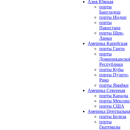
Азия Южная
порты
Бангладеш
порты Индии
порты
Пакистана
порты Шри-
Ланки
Америка Карибская
порты Гаити
порты
Доминиканско
Республики
порты Кубы
порты Пуэрто-
Рико
порты Ямайки
Америка Северная
порты Канады
порты Мексик
порты США
Америка Центральна
порты Белиза
порты
Гватемалы