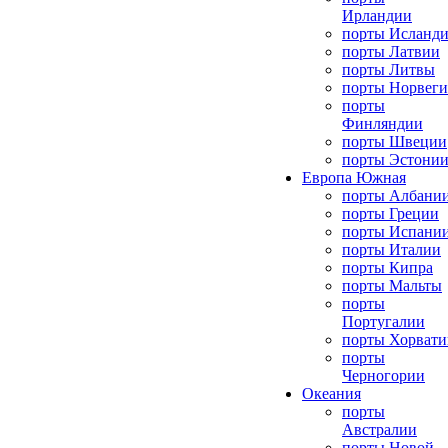
Ирландии
порты Исланд
порты Латвии
порты Литвы
порты Норвег
порты
Финляндии
порты Швеции
порты Эстони
Европа Южная
порты Албани
порты Греции
порты Испани
порты Италии
порты Кипра
порты Мальты
порты
Португалии
порты Хорвати
порты
Черногории
Океания
порты
Австралии
порты Новой