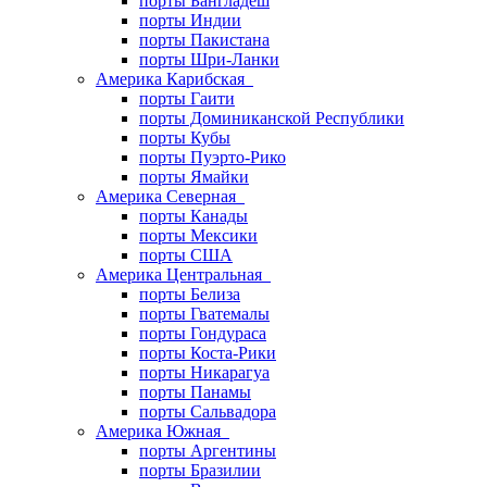
порты Бангладеш
порты Индии
порты Пакистана
порты Шри-Ланки
Америка Карибская
порты Гаити
порты Доминиканской Республики
порты Кубы
порты Пуэрто-Рико
порты Ямайки
Америка Северная
порты Канады
порты Мексики
порты США
Америка Центральная
порты Белиза
порты Гватемалы
порты Гондураса
порты Коста-Рики
порты Никарагуа
порты Панамы
порты Сальвадора
Америка Южная
порты Аргентины
порты Бразилии