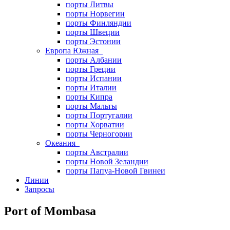
порты Литвы
порты Норвегии
порты Финляндии
порты Швеции
порты Эстонии
Европа Южная
порты Албании
порты Греции
порты Испании
порты Италии
порты Кипра
порты Мальты
порты Португалии
порты Хорватии
порты Черногории
Океания
порты Австралии
порты Новой Зеландии
порты Папуа-Новой Гвинеи
Линии
Запросы
Port of Mombasa