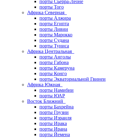
порты Сьерра-Леоне
порты Того
Африка Северная
порты Алжира
порты Египта
порты Ливии
порты Марокко
порты Судана
порты Туниса
Африка Центральная
порты Анголы
порты Габона
порты Камеруна
порты Конго
порты Экваториальной Гвинеи
Африка Южная
порты Намибии
порты ЮАР
Восток Ближний
порты Бахрейна
порты Грузии
порты Израиля
порты Ирака
порты Ирана
порты Йемена