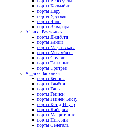
порты Венесуэлы
порты Колумбии
порты Перу
порты Уругвая
порты Чили
порты Эквадора
Африка Восточная
порты Джибути
порты Кении
порты Мадагаскара
порты Мозамбика
порты Сомали
порты Танзании
порты Эритреи
Африка Западная
порты Бенина
порты Гамбии
порты Ганы
порты Гвинеи
порты Гвинеи-Бисау
порты Кот-д’Ивуар
порты Либерии
порты Мавритании
порты Нигерии
порты Сенегала