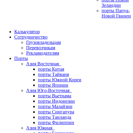
Зеландии
порты Папуа-
Новой Гвинеи
Калькулятор
Сотрудничество
Грузовладельцам
Перевозчикам
Рекламодателям
Порты
Азия Восточная
порты Китая
порты Тайваня
порты Южной Кореи
порты Японии
Азия Юго-Восточная
порты Вьетнама
порты Индонезии
порты Малайзии
порты Сингапура
порты Таиланда
порты Филиппин
Азия Южная