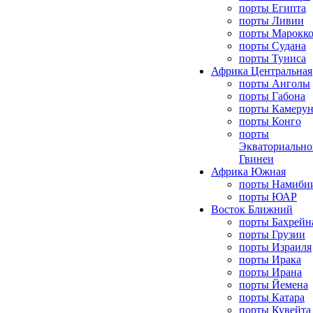
порты Египта
порты Ливии
порты Марокк
порты Судана
порты Туниса
Африка Центральная
порты Анголы
порты Габона
порты Камерун
порты Конго
порты
Экваториально
Гвинеи
Африка Южная
порты Намиби
порты ЮАР
Восток Ближний
порты Бахрейн
порты Грузии
порты Израиля
порты Ирака
порты Ирана
порты Йемена
порты Катара
порты Кувейта