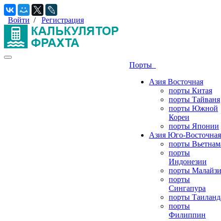
Войти
/
Регистрация
Порты
Азия Восточная
порты Китая
порты Тайваня
порты Южной
Кореи
порты Японии
Азия Юго-Восточная
порты Вьетнам
порты
Индонезии
порты Малайз
порты
Сингапура
порты Таиланд
порты
Филиппин