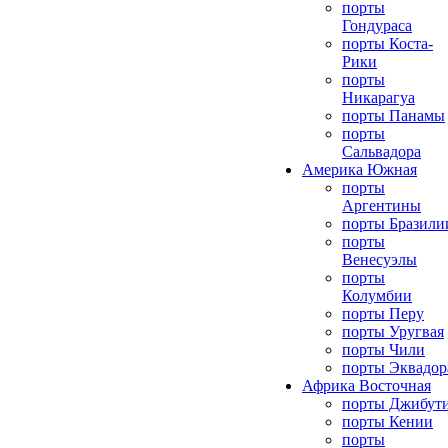
порты
Гондураса
порты Коста-
Рики
порты
Никарагуа
порты Панамы
порты
Сальвадора
Америка Южная
порты
Аргентины
порты Бразили
порты
Венесуэлы
порты
Колумбии
порты Перу
порты Уругвая
порты Чили
порты Эквадор
Африка Восточная
порты Джибут
порты Кении
порты