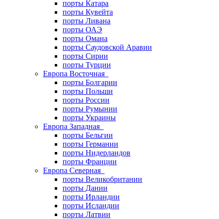
порты Катара
порты Кувейта
порты Ливана
порты ОАЭ
порты Омана
порты Саудовской Аравии
порты Сирии
порты Турции
Европа Восточная
порты Болгарии
порты Польши
порты России
порты Румынии
порты Украины
Европа Западная
порты Бельгии
порты Германии
порты Нидерландов
порты Франции
Европа Северная
порты Великобритании
порты Дании
порты Ирландии
порты Исландии
порты Латвии