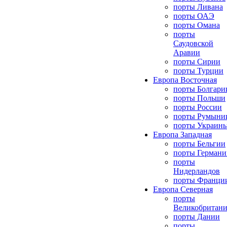
порты Ливана
порты ОАЭ
порты Омана
порты
Саудовской
Аравии
порты Сирии
порты Турции
Европа Восточная
порты Болгари
порты Польши
порты России
порты Румыни
порты Украин
Европа Западная
порты Бельгии
порты Германи
порты
Нидерландов
порты Франци
Европа Северная
порты
Великобритан
порты Дании
порты