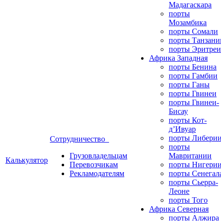
Мадагаскара
порты
Мозамбика
порты Сомали
порты Танзани
порты Эритреи
Африка Западная
порты Бенина
порты Гамбии
порты Ганы
порты Гвинеи
порты Гвинеи-
Бисау
порты Кот-
д’Ивуар
порты Либери
Сотрудничество
порты
Грузовладельцам
Мавритании
Калькулятор
Перевозчикам
порты Нигери
Рекламодателям
порты Сенегал
порты Сьерра-
Леоне
порты Того
Африка Северная
порты Алжира