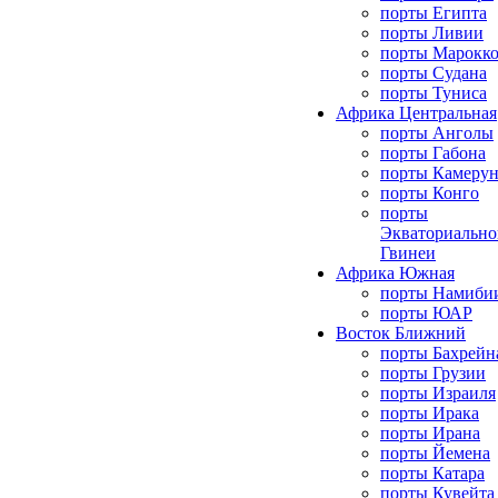
порты Египта
порты Ливии
порты Марокк
порты Судана
порты Туниса
Африка Центральная
порты Анголы
порты Габона
порты Камерун
порты Конго
порты
Экваториально
Гвинеи
Африка Южная
порты Намиби
порты ЮАР
Восток Ближний
порты Бахрейн
порты Грузии
порты Израиля
порты Ирака
порты Ирана
порты Йемена
порты Катара
порты Кувейта