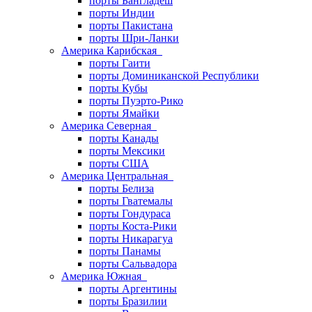
порты Бангладеш
порты Индии
порты Пакистана
порты Шри-Ланки
Америка Карибская
порты Гаити
порты Доминиканской Республики
порты Кубы
порты Пуэрто-Рико
порты Ямайки
Америка Северная
порты Канады
порты Мексики
порты США
Америка Центральная
порты Белиза
порты Гватемалы
порты Гондураса
порты Коста-Рики
порты Никарагуа
порты Панамы
порты Сальвадора
Америка Южная
порты Аргентины
порты Бразилии