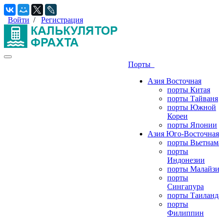
Войти
/
Регистрация
Порты
Азия Восточная
порты Китая
порты Тайваня
порты Южной
Кореи
порты Японии
Азия Юго-Восточная
порты Вьетнам
порты
Индонезии
порты Малайз
порты
Сингапура
порты Таиланд
порты
Филиппин