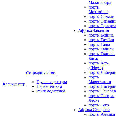
Мадагаскара
порты
Мозамбика
порты Сомали
порты Танзани
порты Эритреи
Африка Западная
порты Бенина
порты Гамбии
порты Ганы
порты Гвинеи
порты Гвинеи-
Бисау
порты Кот-
д’Ивуар
порты Либери
Сотрудничество
порты
Грузовладельцам
Мавритании
Калькулятор
Перевозчикам
порты Нигери
Рекламодателям
порты Сенегал
порты Сьерра-
Леоне
порты Того
Африка Северная
порты Алжира