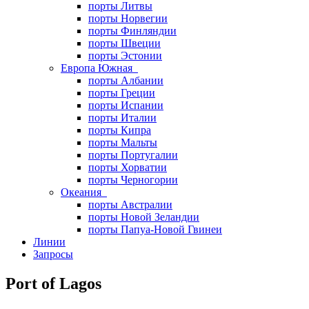
порты Литвы
порты Норвегии
порты Финляндии
порты Швеции
порты Эстонии
Европа Южная
порты Албании
порты Греции
порты Испании
порты Италии
порты Кипра
порты Мальты
порты Португалии
порты Хорватии
порты Черногории
Океания
порты Австралии
порты Новой Зеландии
порты Папуа-Новой Гвинеи
Линии
Запросы
Port of Lagos