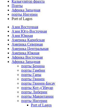
Калькулятор фрахта
Порты
Африка Западная
порты Нигерии
Port of Lagos
Азия Восточная
Азия Юго-Восточная
Азия Южная
Америка Карибская
Америка Северная
Америка Центральная
Америка Южная
Африка Восточная
Африка Западная
порты Бенина
порты Гамбии
порты Ганы
порты Гвинеи
порты Гвинеи-Бисау
порты Кот-д’Ивуар
порты Либерии
порты Мавритании
порты Нигерии
Port of Lagos