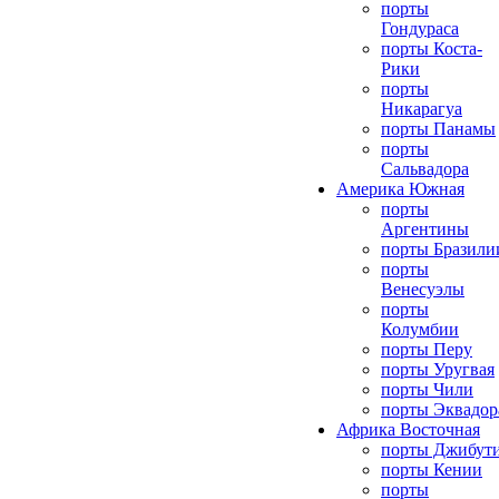
порты
Гондураса
порты Коста-
Рики
порты
Никарагуа
порты Панамы
порты
Сальвадора
Америка Южная
порты
Аргентины
порты Бразили
порты
Венесуэлы
порты
Колумбии
порты Перу
порты Уругвая
порты Чили
порты Эквадор
Африка Восточная
порты Джибут
порты Кении
порты