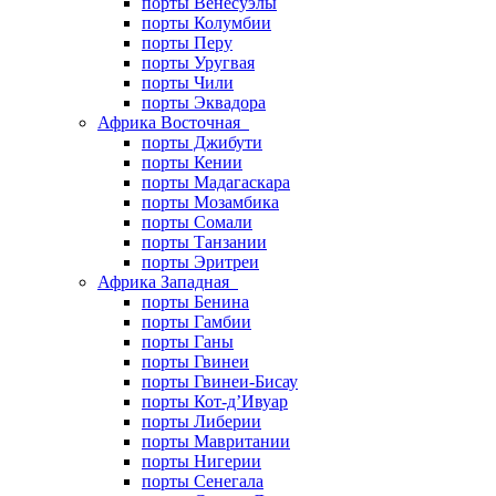
порты Венесуэлы
порты Колумбии
порты Перу
порты Уругвая
порты Чили
порты Эквадора
Африка Восточная
порты Джибути
порты Кении
порты Мадагаскара
порты Мозамбика
порты Сомали
порты Танзании
порты Эритреи
Африка Западная
порты Бенина
порты Гамбии
порты Ганы
порты Гвинеи
порты Гвинеи-Бисау
порты Кот-д’Ивуар
порты Либерии
порты Мавритании
порты Нигерии
порты Сенегала