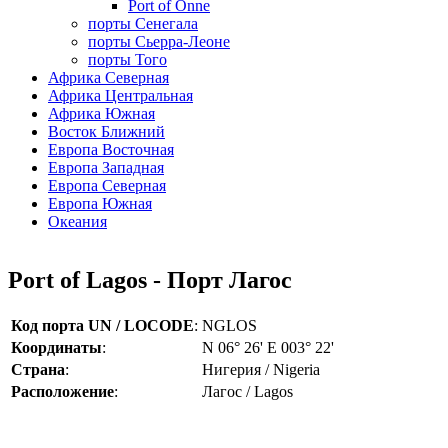
Port of Onne
порты Сенегала
порты Сьерра-Леоне
порты Того
Африка Северная
Африка Центральная
Африка Южная
Восток Ближний
Европа Восточная
Европа Западная
Европа Северная
Европа Южная
Океания
Port of Lagos - Порт Лагос
Код порта UN / LOCODE
:
NGLOS
Координаты
:
N 06° 26' E 003° 22'
Страна
:
Нигерия / Nigeria
Расположение
:
Лагос / Lagos