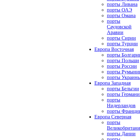
порты Ливана
порты ОАЭ
порты Омана
порты
Саудовской
Аравии
порты Сирии
порты Турции
Европа Восточная
порты Болгари
порты Польши
порты России
порты Румыни
порты Украин
Европа Западная
порты Бельгии
порты Германи
порты
Нидерландов
порты Франци
Европа Северная
порты
Великобритан
порты Дании
порты