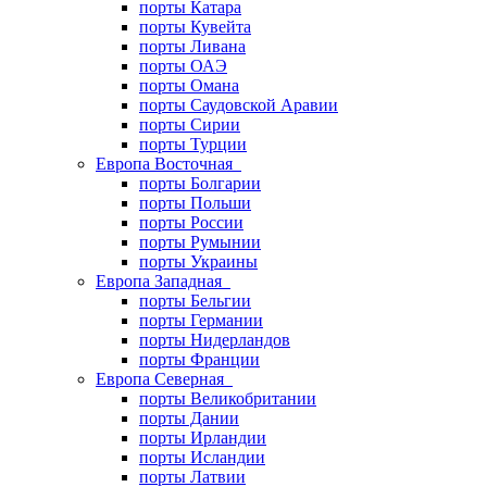
порты Катара
порты Кувейта
порты Ливана
порты ОАЭ
порты Омана
порты Саудовской Аравии
порты Сирии
порты Турции
Европа Восточная
порты Болгарии
порты Польши
порты России
порты Румынии
порты Украины
Европа Западная
порты Бельгии
порты Германии
порты Нидерландов
порты Франции
Европа Северная
порты Великобритании
порты Дании
порты Ирландии
порты Исландии
порты Латвии