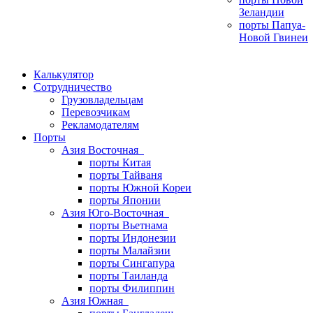
Зеландии
порты Папуа-
Новой Гвинеи
Калькулятор
Сотрудничество
Грузовладельцам
Перевозчикам
Рекламодателям
Порты
Азия Восточная
порты Китая
порты Тайваня
порты Южной Кореи
порты Японии
Азия Юго-Восточная
порты Вьетнама
порты Индонезии
порты Малайзии
порты Сингапура
порты Таиланда
порты Филиппин
Азия Южная