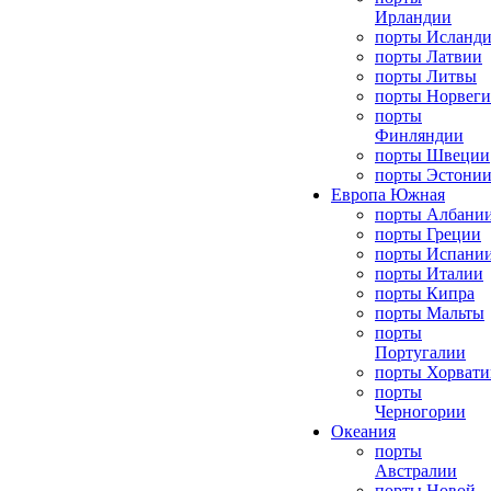
Ирландии
порты Исланд
порты Латвии
порты Литвы
порты Норвег
порты
Финляндии
порты Швеции
порты Эстони
Европа Южная
порты Албани
порты Греции
порты Испани
порты Италии
порты Кипра
порты Мальты
порты
Португалии
порты Хорвати
порты
Черногории
Океания
порты
Австралии
порты Новой