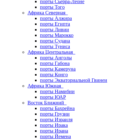
порты Сьерра-Леоне
порты Того
Африка Северная
порты Алжира
порты Египта
порты Ливии
порты Марокко
порты Судана
порты Туниса
Африка Центральная
порты Анголы
порты Габона
порты Камеруна
порты Конго
порты Экваториальной Гвинеи
Африка Южная
порты Намибии
порты ЮАР
Восток Ближний
порты Бахрейна
порты Грузии
порты Израиля
порты Ирака
порты Ирана
порты Йемена