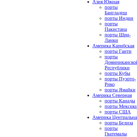
Азия Южная
порты
Бангладеш
порты Индии
порты
Пакистана
порты Шри-
Ланки
Америка Карибская
порты Гаити
порты
Доминиканско
Республики
порты Кубы
порты Пуэрто-
Рико
порты Ямайки
Америка Северная
порты Канады
порты Мексик
порты США
Америка Центральна
порты Белиза
порты
Гватемалы