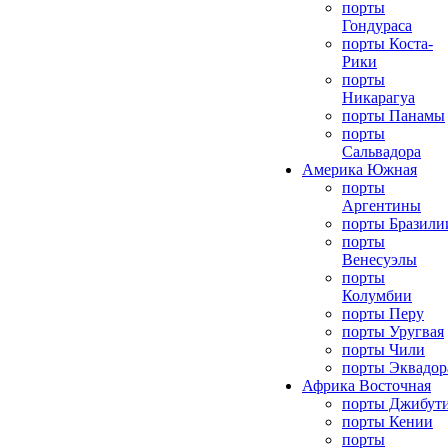
порты
Гондураса
порты Коста-
Рики
порты
Никарагуа
порты Панамы
порты
Сальвадора
Америка Южная
порты
Аргентины
порты Бразили
порты
Венесуэлы
порты
Колумбии
порты Перу
порты Уругвая
порты Чили
порты Эквадор
Африка Восточная
порты Джибут
порты Кении
порты