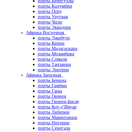
порты Венесуэлы
порты Колумбии
порты Перу
порты Уругвая
порты Чили
порты Эквадора
Африка Восточная
порты Джибути
порты Кении
порты Мадагаскара
порты Мозамбика
порты Сомали
порты Танзании
порты Эритреи
Африка Западная
порты Бенина
порты Гамбии
порты Ганы
порты Гвинеи
порты Гвинеи-Бисау
порты Кот-д’Ивуар
порты Либерии
порты Мавритании
порты Нигерии
порты Сенегала