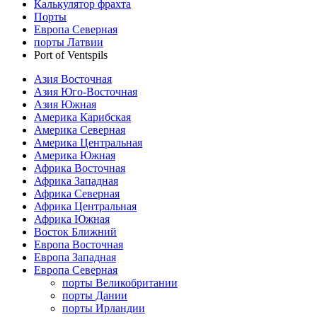
Калькулятор фрахта
Порты
Европа Северная
порты Латвии
Port of Ventspils
Азия Восточная
Азия Юго-Восточная
Азия Южная
Америка Карибская
Америка Северная
Америка Центральная
Америка Южная
Африка Восточная
Африка Западная
Африка Северная
Африка Центральная
Африка Южная
Восток Ближний
Европа Восточная
Европа Западная
Европа Северная
порты Великобритании
порты Дании
порты Ирландии