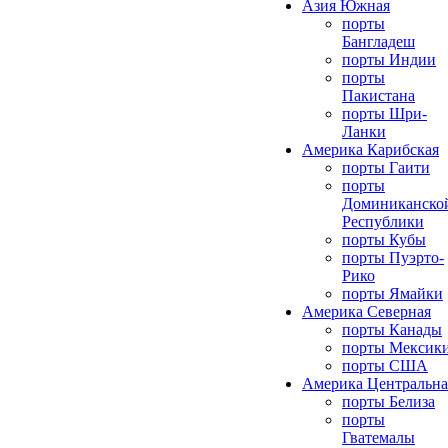
Азия Южная
порты
Бангладеш
порты Индии
порты
Пакистана
порты Шри-
Ланки
Америка Карибская
порты Гаити
порты
Доминиканско
Республики
порты Кубы
порты Пуэрто-
Рико
порты Ямайки
Америка Северная
порты Канады
порты Мексик
порты США
Америка Центральна
порты Белиза
порты
Гватемалы