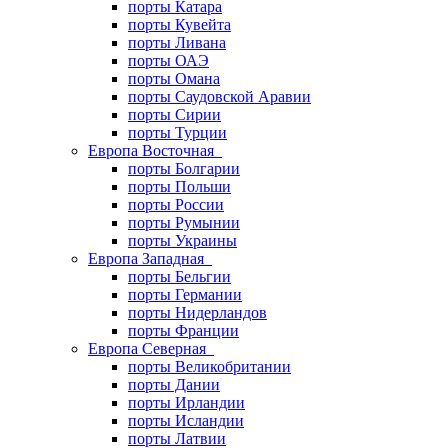
порты Катара
порты Кувейта
порты Ливана
порты ОАЭ
порты Омана
порты Саудовской Аравии
порты Сирии
порты Турции
Европа Восточная
порты Болгарии
порты Польши
порты России
порты Румынии
порты Украины
Европа Западная
порты Бельгии
порты Германии
порты Нидерландов
порты Франции
Европа Северная
порты Великобритании
порты Дании
порты Ирландии
порты Исландии
порты Латвии