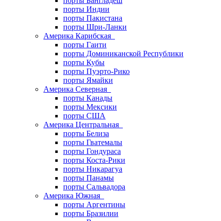
порты Бангладеш
порты Индии
порты Пакистана
порты Шри-Ланки
Америка Карибская
порты Гаити
порты Доминиканской Республики
порты Кубы
порты Пуэрто-Рико
порты Ямайки
Америка Северная
порты Канады
порты Мексики
порты США
Америка Центральная
порты Белиза
порты Гватемалы
порты Гондураса
порты Коста-Рики
порты Никарагуа
порты Панамы
порты Сальвадора
Америка Южная
порты Аргентины
порты Бразилии