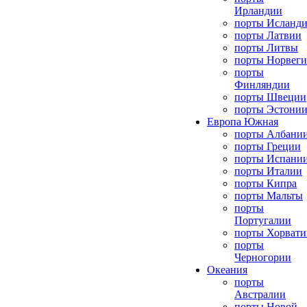
Ирландии
порты Исланд
порты Латвии
порты Литвы
порты Норвег
порты
Финляндии
порты Швеции
порты Эстони
Европа Южная
порты Албани
порты Греции
порты Испани
порты Италии
порты Кипра
порты Мальты
порты
Португалии
порты Хорвати
порты
Черногории
Океания
порты
Австралии
порты Новой