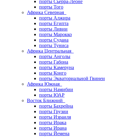
порты Сьерра-Леоне
порты Того
Африка Северная
порты Алжира
порты Египта
порты Ливии
порты Марокко
порты Судана
порты Туниса
Африка Центральная
порты Анголы
порты Габона
порты Камеруна
порты Конго
порты Экваториальной Гвинеи
Африка Южная
порты Намибии
порты ЮАР
Восток Ближний
порты Бахрейна
порты Грузии
порты Израиля
порты Ирака
порты Ирана
порты Йемена