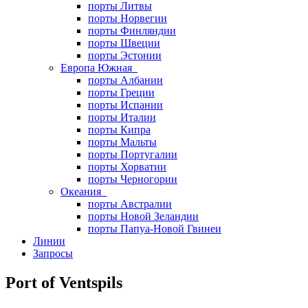
порты Литвы
порты Норвегии
порты Финляндии
порты Швеции
порты Эстонии
Европа Южная
порты Албании
порты Греции
порты Испании
порты Италии
порты Кипра
порты Мальты
порты Португалии
порты Хорватии
порты Черногории
Океания
порты Австралии
порты Новой Зеландии
порты Папуа-Новой Гвинеи
Линии
Запросы
Port of Ventspils