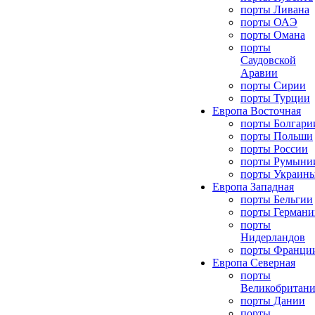
порты Ливана
порты ОАЭ
порты Омана
порты
Саудовской
Аравии
порты Сирии
порты Турции
Европа Восточная
порты Болгари
порты Польши
порты России
порты Румыни
порты Украин
Европа Западная
порты Бельгии
порты Германи
порты
Нидерландов
порты Франци
Европа Северная
порты
Великобритан
порты Дании
порты