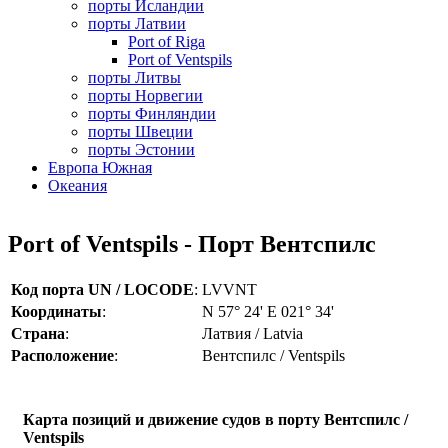
порты Исландии
порты Латвии
Port of Riga
Port of Ventspils
порты Литвы
порты Норвегии
порты Финляндии
порты Швеции
порты Эстонии
Европа Южная
Океания
Port of Ventspils - Порт Вентспилс
Код порта UN / LOCODE
:
LVVNT
Координаты
:
N 57° 24' E 021° 34'
Страна
:
Латвия / Latvia
Расположение
:
Вентспилс / Ventspils
Карта позиций и движение судов в порту Вентспилс /
Ventspils