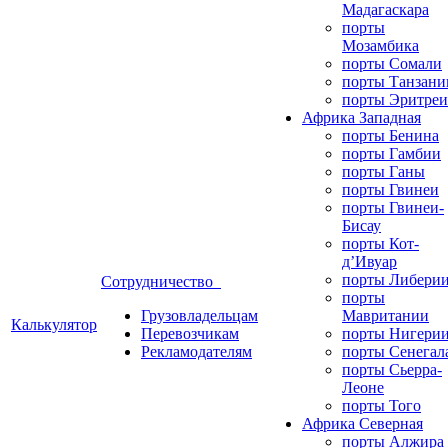
Мадагаскара
порты
Мозамбика
порты Сомали
порты Танзани
порты Эритреи
Африка Западная
порты Бенина
порты Гамбии
порты Ганы
порты Гвинеи
порты Гвинеи-
Бисау
порты Кот-
д’Ивуар
порты Либери
Сотрудничество
порты
Грузовладельцам
Мавритании
Калькулятор
Перевозчикам
порты Нигери
Рекламодателям
порты Сенегал
порты Сьерра-
Леоне
порты Того
Африка Северная
порты Алжира