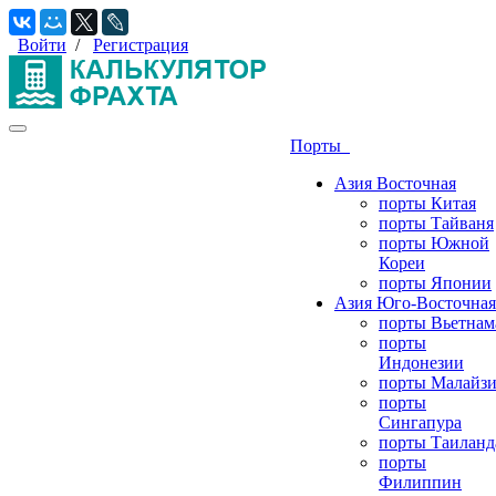
Войти
/
Регистрация
Порты
Азия Восточная
порты Китая
порты Тайваня
порты Южной
Кореи
порты Японии
Азия Юго-Восточная
порты Вьетнам
порты
Индонезии
порты Малайз
порты
Сингапура
порты Таиланд
порты
Филиппин