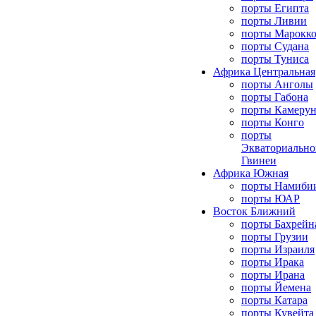
порты Египта
порты Ливии
порты Марокк
порты Судана
порты Туниса
Африка Центральная
порты Анголы
порты Габона
порты Камерун
порты Конго
порты
Экваториально
Гвинеи
Африка Южная
порты Намиби
порты ЮАР
Восток Ближний
порты Бахрейн
порты Грузии
порты Израиля
порты Ирака
порты Ирана
порты Йемена
порты Катара
порты Кувейта