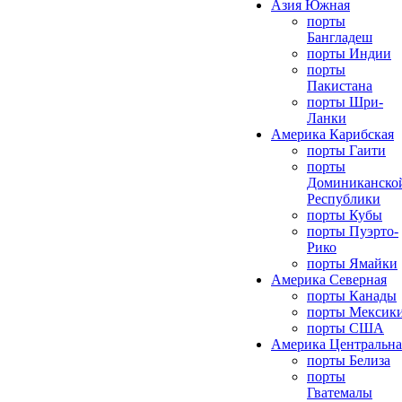
Азия Южная
порты
Бангладеш
порты Индии
порты
Пакистана
порты Шри-
Ланки
Америка Карибская
порты Гаити
порты
Доминиканско
Республики
порты Кубы
порты Пуэрто-
Рико
порты Ямайки
Америка Северная
порты Канады
порты Мексик
порты США
Америка Центральна
порты Белиза
порты
Гватемалы