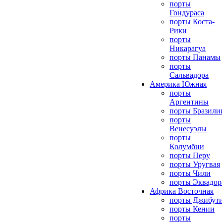
порты
Гондураса
порты Коста-
Рики
порты
Никарагуа
порты Панамы
порты
Сальвадора
Америка Южная
порты
Аргентины
порты Бразили
порты
Венесуэлы
порты
Колумбии
порты Перу
порты Уругвая
порты Чили
порты Эквадор
Африка Восточная
порты Джибут
порты Кении
порты