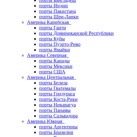
порты Бангладеш
порты Индии
порты Пакистана
порты Шри-Ланки
Америка Карибская
порты Гаити
порты Доминиканской Республики
порты Кубы
порты Пуэрто-Рико
порты Ямайки
Америка Северная
порты Канады
порты Мексики
порты США
Америка Центральная
порты Белиза
порты Гватемалы
порты Гондураса
порты Коста-Рики
порты Никарагуа
порты Панамы
порты Сальвадора
Америка Южная
порты Аргентины
порты Бразилии