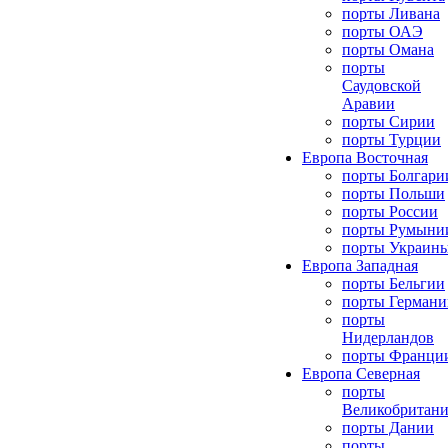
порты Ливана
порты ОАЭ
порты Омана
порты
Саудовской
Аравии
порты Сирии
порты Турции
Европа Восточная
порты Болгари
порты Польши
порты России
порты Румыни
порты Украин
Европа Западная
порты Бельгии
порты Германи
порты
Нидерландов
порты Франци
Европа Северная
порты
Великобритан
порты Дании
порты