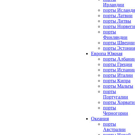
Ирландии
порты Исланд
порты Латвии
порты Литвы
порты Норвег
порты
Финляндии
порты Швеции
порты Эстони
Европа Южная
порты Албани
порты Греции
порты Испани
порты Италии
порты Кипра
порты Мальты
порты
Португалии
порты Хорвати
порты
Черногории
Океания
порты
Австралии
порты Новой