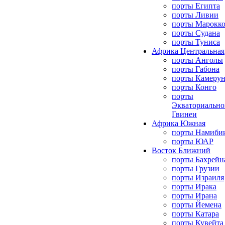
порты Египта
порты Ливии
порты Марокк
порты Судана
порты Туниса
Африка Центральная
порты Анголы
порты Габона
порты Камерун
порты Конго
порты
Экваториально
Гвинеи
Африка Южная
порты Намиби
порты ЮАР
Восток Ближний
порты Бахрейн
порты Грузии
порты Израиля
порты Ирака
порты Ирана
порты Йемена
порты Катара
порты Кувейта