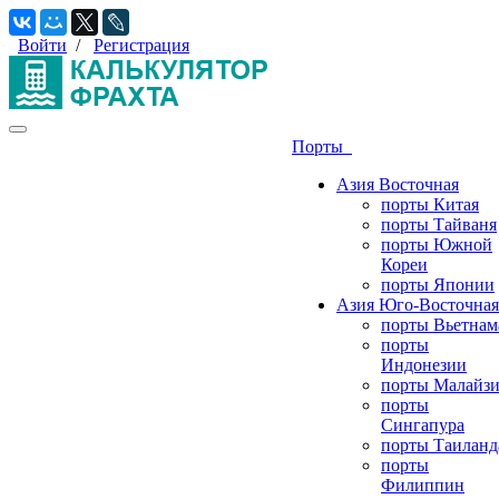
Войти
/
Регистрация
Порты
Азия Восточная
порты Китая
порты Тайваня
порты Южной
Кореи
порты Японии
Азия Юго-Восточная
порты Вьетнам
порты
Индонезии
порты Малайз
порты
Сингапура
порты Таиланд
порты
Филиппин