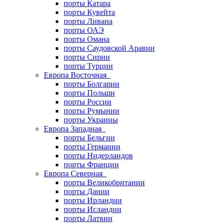
порты Катара
порты Кувейта
порты Ливана
порты ОАЭ
порты Омана
порты Саудовской Аравии
порты Сирии
порты Турции
Европа Восточная
порты Болгарии
порты Польши
порты России
порты Румынии
порты Украины
Европа Западная
порты Бельгии
порты Германии
порты Нидерландов
порты Франции
Европа Северная
порты Великобритании
порты Дании
порты Ирландии
порты Исландии
порты Латвии