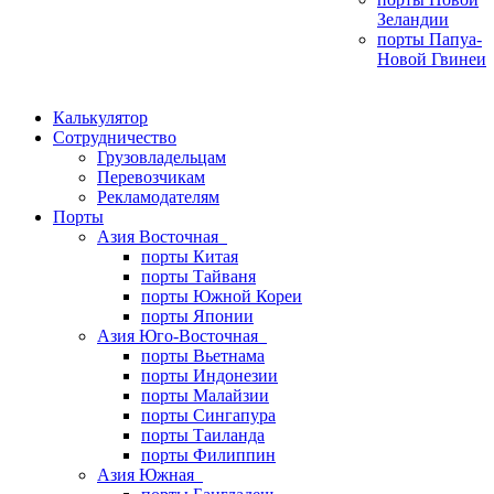
Зеландии
порты Папуа-
Новой Гвинеи
Калькулятор
Сотрудничество
Грузовладельцам
Перевозчикам
Рекламодателям
Порты
Азия Восточная
порты Китая
порты Тайваня
порты Южной Кореи
порты Японии
Азия Юго-Восточная
порты Вьетнама
порты Индонезии
порты Малайзии
порты Сингапура
порты Таиланда
порты Филиппин
Азия Южная