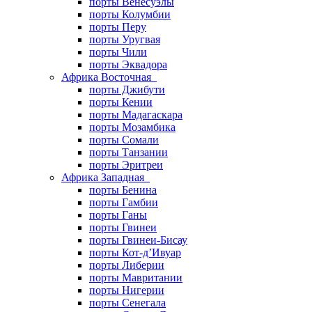
порты Венесуэлы
порты Колумбии
порты Перу
порты Уругвая
порты Чили
порты Эквадора
Африка Восточная
порты Джибути
порты Кении
порты Мадагаскара
порты Мозамбика
порты Сомали
порты Танзании
порты Эритреи
Африка Западная
порты Бенина
порты Гамбии
порты Ганы
порты Гвинеи
порты Гвинеи-Бисау
порты Кот-д’Ивуар
порты Либерии
порты Мавритании
порты Нигерии
порты Сенегала