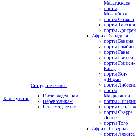
Мадагаскара
порты
Мозамбика
порты Сомали
порты Танзани
порты Эритреи
Африка Западная
порты Бенина
порты Гамбии
порты Ганы
порты Гвинеи
порты Гвинеи-
Бисау
порты Кот-
д’Ивуар
порты Либери
Сотрудничество
порты
Грузовладельцам
Мавритании
Калькулятор
Перевозчикам
порты Нигери
Рекламодателям
порты Сенегал
порты Сьерра-
Леоне
порты Того
Африка Северная
порты Алжира