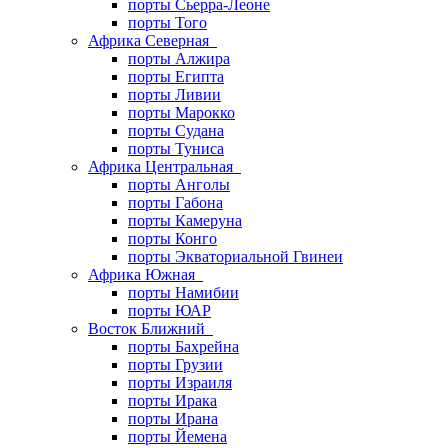
порты Сьерра-Леоне
порты Того
Африка Северная
порты Алжира
порты Египта
порты Ливии
порты Марокко
порты Судана
порты Туниса
Африка Центральная
порты Анголы
порты Габона
порты Камеруна
порты Конго
порты Экваториальной Гвинеи
Африка Южная
порты Намибии
порты ЮАР
Восток Ближний
порты Бахрейна
порты Грузии
порты Израиля
порты Ирака
порты Ирана
порты Йемена