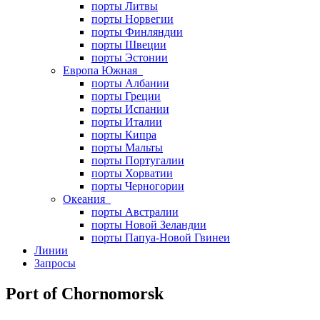
порты Литвы
порты Норвегии
порты Финляндии
порты Швеции
порты Эстонии
Европа Южная
порты Албании
порты Греции
порты Испании
порты Италии
порты Кипра
порты Мальты
порты Португалии
порты Хорватии
порты Черногории
Океания
порты Австралии
порты Новой Зеландии
порты Папуа-Новой Гвинеи
Линии
Запросы
Port of Chornomorsk