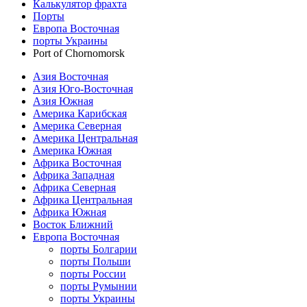
Калькулятор фрахта
Порты
Европа Восточная
порты Украины
Port of Chornomorsk
Азия Восточная
Азия Юго-Восточная
Азия Южная
Америка Карибская
Америка Северная
Америка Центральная
Америка Южная
Африка Восточная
Африка Западная
Африка Северная
Африка Центральная
Африка Южная
Восток Ближний
Европа Восточная
порты Болгарии
порты Польши
порты России
порты Румынии
порты Украины