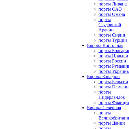
порты Ливана
порты ОАЭ
порты Омана
порты
Саудовской
Аравии
порты Сирии
порты Турции
Европа Восточная
порты Болгари
порты Польши
порты России
порты Румыни
порты Украин
Европа Западная
порты Бельгии
порты Германи
порты
Нидерландов
порты Франци
Европа Северная
порты
Великобритан
порты Дании
порты