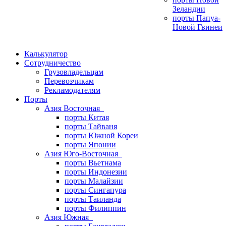
Зеландии
порты Папуа-
Новой Гвинеи
Калькулятор
Сотрудничество
Грузовладельцам
Перевозчикам
Рекламодателям
Порты
Азия Восточная
порты Китая
порты Тайваня
порты Южной Кореи
порты Японии
Азия Юго-Восточная
порты Вьетнама
порты Индонезии
порты Малайзии
порты Сингапура
порты Таиланда
порты Филиппин
Азия Южная