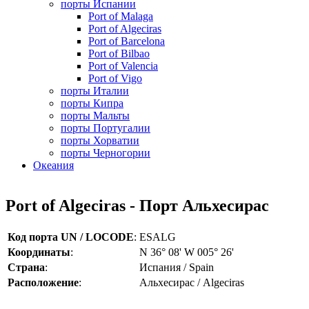
порты Испании
Port of Malaga
Port of Algeciras
Port of Barcelona
Port of Bilbao
Port of Valencia
Port of Vigo
порты Италии
порты Кипра
порты Мальты
порты Португалии
порты Хорватии
порты Черногории
Океания
Port of Algeciras - Порт Альхесирас
Код порта UN / LOCODE
:
ESALG
Координаты
:
N 36° 08' W 005° 26'
Страна
:
Испания / Spain
Расположение
:
Альхесирас / Algeciras