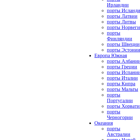
Ирландии
порты Исланд
порты Латвии
порты Литвы
порты Норвег
порты
Финляндии
порты Швеции
порты Эстони
Европа Южная
порты Албани
порты Греции
порты Испани
порты Италии
порты Кипра
порты Мальты
порты
Португалии
порты Хорвати
порты
Черногории
Океания
порты
Австралии
порты Новой