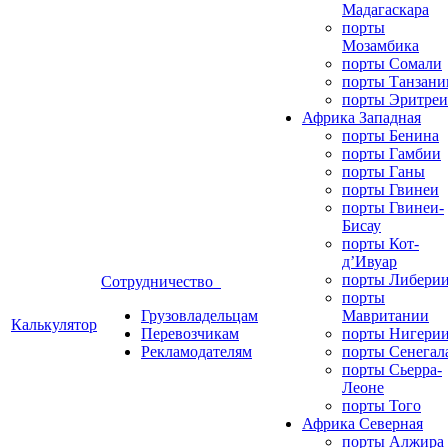
Мадагаскара
порты
Мозамбика
порты Сомали
порты Танзани
порты Эритреи
Африка Западная
порты Бенина
порты Гамбии
порты Ганы
порты Гвинеи
порты Гвинеи-
Бисау
порты Кот-
д’Ивуар
порты Либери
Сотрудничество
порты
Грузовладельцам
Мавритании
Калькулятор
Перевозчикам
порты Нигери
Рекламодателям
порты Сенегал
порты Сьерра-
Леоне
порты Того
Африка Северная
порты Алжира