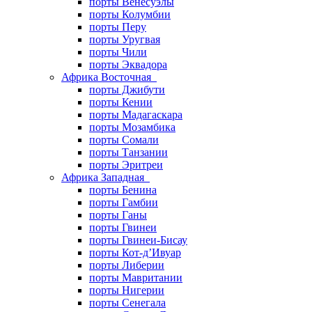
порты Венесуэлы
порты Колумбии
порты Перу
порты Уругвая
порты Чили
порты Эквадора
Африка Восточная
порты Джибути
порты Кении
порты Мадагаскара
порты Мозамбика
порты Сомали
порты Танзании
порты Эритреи
Африка Западная
порты Бенина
порты Гамбии
порты Ганы
порты Гвинеи
порты Гвинеи-Бисау
порты Кот-д’Ивуар
порты Либерии
порты Мавритании
порты Нигерии
порты Сенегала