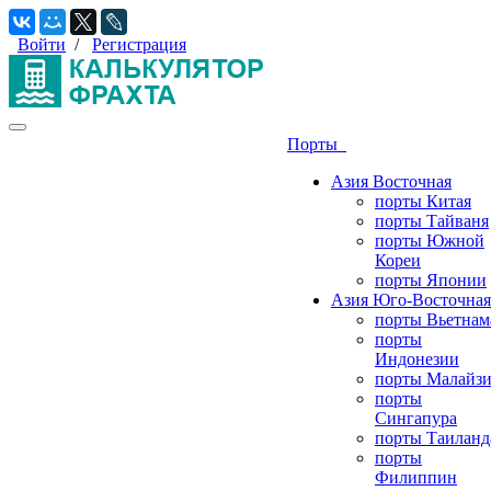
Войти
/
Регистрация
Порты
Азия Восточная
порты Китая
порты Тайваня
порты Южной
Кореи
порты Японии
Азия Юго-Восточная
порты Вьетнам
порты
Индонезии
порты Малайз
порты
Сингапура
порты Таиланд
порты
Филиппин