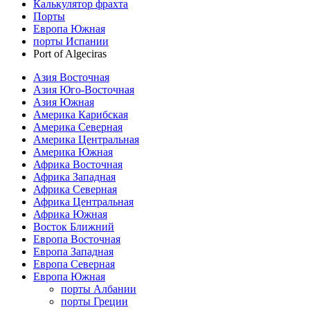
Калькулятор фрахта
Порты
Европа Южная
порты Испании
Port of Algeciras
Азия Восточная
Азия Юго-Восточная
Азия Южная
Америка Карибская
Америка Северная
Америка Центральная
Америка Южная
Африка Восточная
Африка Западная
Африка Северная
Африка Центральная
Африка Южная
Восток Ближний
Европа Восточная
Европа Западная
Европа Северная
Европа Южная
порты Албании
порты Греции