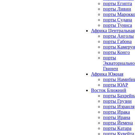
порты Египта
порты Ливии
порты Марокк
порты Судана
порты Туниса
Африка Центральная
порты Анголы
порты Габона
порты Камерун
порты Конго
порты
Экваториально
Гвинеи
Африка Южная
порты Намиби
порты ЮАР
Восток Ближний
порты Бахрейн
порты Грузии
порты Израиля
порты Ирака
порты Ирана
порты Йемена
порты Катара
порты Кувейта