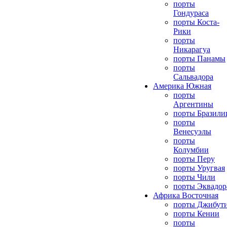
порты
Гондураса
порты Коста-
Рики
порты
Никарагуа
порты Панамы
порты
Сальвадора
Америка Южная
порты
Аргентины
порты Бразили
порты
Венесуэлы
порты
Колумбии
порты Перу
порты Уругвая
порты Чили
порты Эквадор
Африка Восточная
порты Джибут
порты Кении
порты