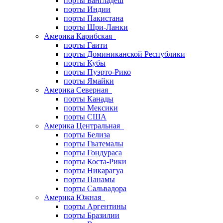
порты Бангладеш
порты Индии
порты Пакистана
порты Шри-Ланки
Америка Карибская
порты Гаити
порты Доминиканской Республики
порты Кубы
порты Пуэрто-Рико
порты Ямайки
Америка Северная
порты Канады
порты Мексики
порты США
Америка Центральная
порты Белиза
порты Гватемалы
порты Гондураса
порты Коста-Рики
порты Никарагуа
порты Панамы
порты Сальвадора
Америка Южная
порты Аргентины
порты Бразилии