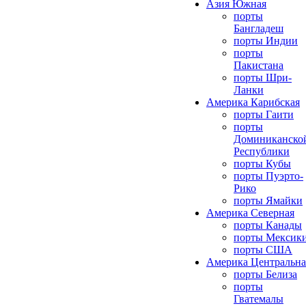
Азия Южная
порты
Бангладеш
порты Индии
порты
Пакистана
порты Шри-
Ланки
Америка Карибская
порты Гаити
порты
Доминиканско
Республики
порты Кубы
порты Пуэрто-
Рико
порты Ямайки
Америка Северная
порты Канады
порты Мексик
порты США
Америка Центральна
порты Белиза
порты
Гватемалы