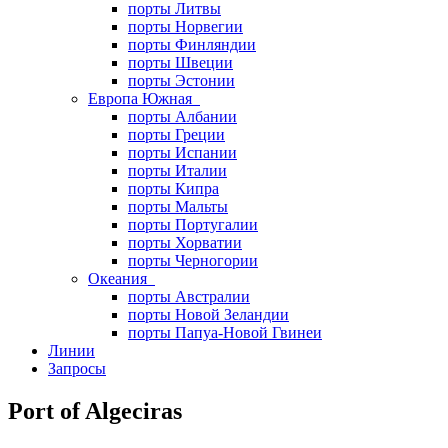
порты Литвы
порты Норвегии
порты Финляндии
порты Швеции
порты Эстонии
Европа Южная
порты Албании
порты Греции
порты Испании
порты Италии
порты Кипра
порты Мальты
порты Португалии
порты Хорватии
порты Черногории
Океания
порты Австралии
порты Новой Зеландии
порты Папуа-Новой Гвинеи
Линии
Запросы
Port of Algeciras