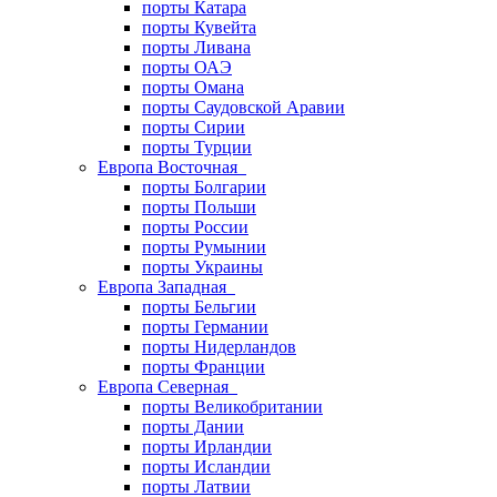
порты Катара
порты Кувейта
порты Ливана
порты ОАЭ
порты Омана
порты Саудовской Аравии
порты Сирии
порты Турции
Европа Восточная
порты Болгарии
порты Польши
порты России
порты Румынии
порты Украины
Европа Западная
порты Бельгии
порты Германии
порты Нидерландов
порты Франции
Европа Северная
порты Великобритании
порты Дании
порты Ирландии
порты Исландии
порты Латвии