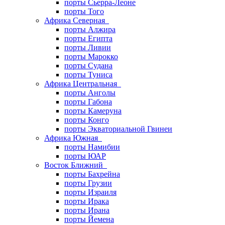
порты Сьерра-Леоне
порты Того
Африка Северная
порты Алжира
порты Египта
порты Ливии
порты Марокко
порты Судана
порты Туниса
Африка Центральная
порты Анголы
порты Габона
порты Камеруна
порты Конго
порты Экваториальной Гвинеи
Африка Южная
порты Намибии
порты ЮАР
Восток Ближний
порты Бахрейна
порты Грузии
порты Израиля
порты Ирака
порты Ирана
порты Йемена