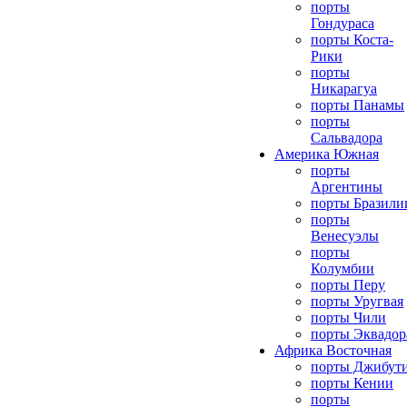
порты
Гондураса
порты Коста-
Рики
порты
Никарагуа
порты Панамы
порты
Сальвадора
Америка Южная
порты
Аргентины
порты Бразили
порты
Венесуэлы
порты
Колумбии
порты Перу
порты Уругвая
порты Чили
порты Эквадор
Африка Восточная
порты Джибут
порты Кении
порты