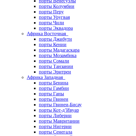
порты Венесуэлы
порты Колумбии
порты Перу
порты Уругвая
порты Чили
порты Эквадора
Африка Восточная
порты Джибути
порты Кении
порты Мадагаскара
порты Мозамбика
порты Сомали
порты Танзании
порты Эритреи
Африка Западная
порты Бенина
порты Гамбии
порты Ганы
порты Гвинеи
порты Гвинеи-Бисау
порты Кот-д’Ивуар
порты Либерии
порты Мавритании
порты Нигерии
порты Сенегала