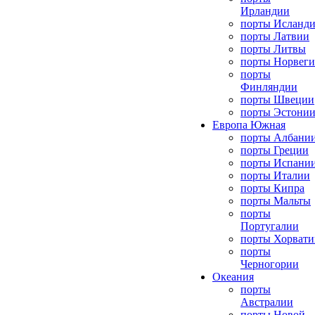
Ирландии
порты Исланд
порты Латвии
порты Литвы
порты Норвег
порты
Финляндии
порты Швеции
порты Эстони
Европа Южная
порты Албани
порты Греции
порты Испани
порты Италии
порты Кипра
порты Мальты
порты
Португалии
порты Хорвати
порты
Черногории
Океания
порты
Австралии
порты Новой