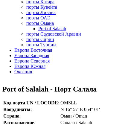
порты Катара
порты Кувейта
порты Ливана
порты ОАЭ
порты Омана
Port of Salalah
порты Саудовской Аравии
порты Сирии
порты Турции
Европа Восточная
Европа Западная
Европа Северная
Европа Южная
Океания
Port of Salalah - Порт Салала
Код порта UN / LOCODE
:
OMSLL
Координаты
:
N 16° 57' E 054° 01'
Страна
:
Оман / Oman
Расположение
:
Салала / Salalah