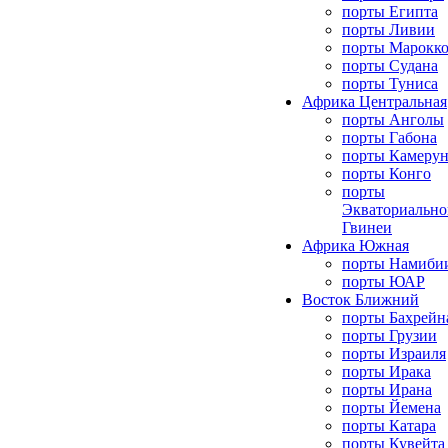
порты Египта
порты Ливии
порты Марокк
порты Судана
порты Туниса
Африка Центральная
порты Анголы
порты Габона
порты Камерун
порты Конго
порты
Экваториально
Гвинеи
Африка Южная
порты Намиби
порты ЮАР
Восток Ближний
порты Бахрейн
порты Грузии
порты Израиля
порты Ирака
порты Ирана
порты Йемена
порты Катара
порты Кувейта