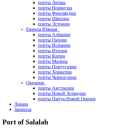
порты Литвы
порты Норвегии
порты Финляндии
порты Швеции
порты Эстонии
Европа Южная
порты Албании
порты Греции
порты Испании
порты Италии
порты Кипра
порты Мальты
порты Португалии
порты Хорватии
порты Черногории
Океания
порты Австралии
порты Новой Зеландии
порты Папуа-Новой Гвинеи
Линии
Запросы
Port of Salalah