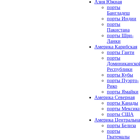
Азия Южная
порты
Бангладеш
порты Индии
порты
Пакистана
порты Шри-
Ланки
Америка Карибская
порты Гаити
порты
Доминиканско
Республики
порты Кубы
порты Пуэрто-
Рико
порты Ямайки
Америка Северная
порты Канады
порты Мексик
порты США
Америка Центральна
порты Белиза
порты
Гватемалы