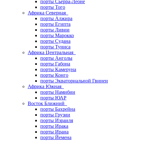
порты Сьерра-Леоне
порты Того
Африка Северная
порты Алжира
порты Египта
порты Ливии
порты Марокко
порты Судана
порты Туниса
Африка Центральная
порты Анголы
порты Габона
порты Камеруна
порты Конго
порты Экваториальной Гвинеи
Африка Южная
порты Намибии
порты ЮАР
Восток Ближний
порты Бахрейна
порты Грузии
порты Израиля
порты Ирака
порты Ирана
порты Йемена