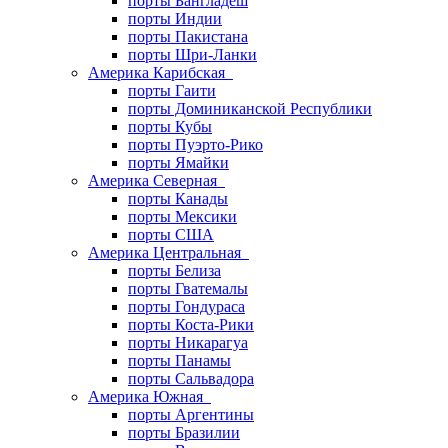
порты Бангладеш
порты Индии
порты Пакистана
порты Шри-Ланки
Америка Карибская
порты Гаити
порты Доминиканской Республики
порты Кубы
порты Пуэрто-Рико
порты Ямайки
Америка Северная
порты Канады
порты Мексики
порты США
Америка Центральная
порты Белиза
порты Гватемалы
порты Гондураса
порты Коста-Рики
порты Никарагуа
порты Панамы
порты Сальвадора
Америка Южная
порты Аргентины
порты Бразилии