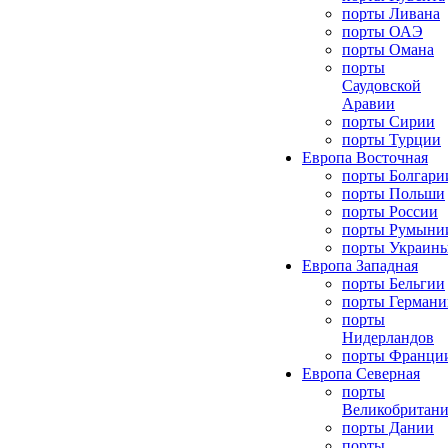
порты Ливана
порты ОАЭ
порты Омана
порты
Саудовской
Аравии
порты Сирии
порты Турции
Европа Восточная
порты Болгари
порты Польши
порты России
порты Румыни
порты Украин
Европа Западная
порты Бельгии
порты Германи
порты
Нидерландов
порты Франци
Европа Северная
порты
Великобритан
порты Дании
порты