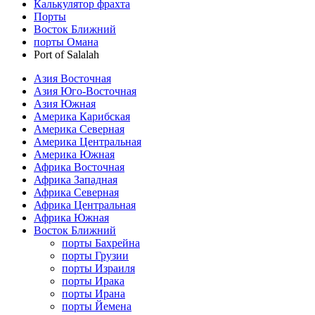
Калькулятор фрахта
Порты
Восток Ближний
порты Омана
Port of Salalah
Азия Восточная
Азия Юго-Восточная
Азия Южная
Америка Карибская
Америка Северная
Америка Центральная
Америка Южная
Африка Восточная
Африка Западная
Африка Северная
Африка Центральная
Африка Южная
Восток Ближний
порты Бахрейна
порты Грузии
порты Израиля
порты Ирака
порты Ирана
порты Йемена