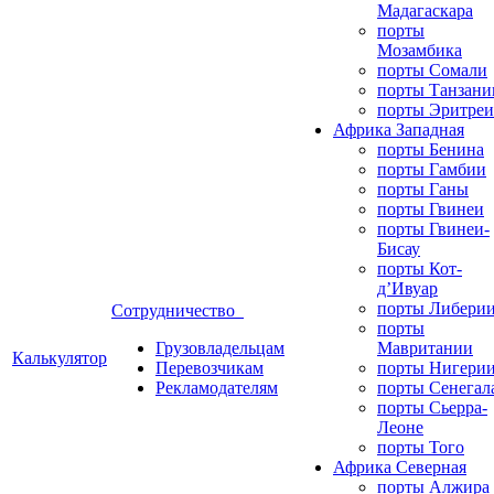
Мадагаскара
порты
Мозамбика
порты Сомали
порты Танзани
порты Эритреи
Африка Западная
порты Бенина
порты Гамбии
порты Ганы
порты Гвинеи
порты Гвинеи-
Бисау
порты Кот-
д’Ивуар
порты Либери
Сотрудничество
порты
Грузовладельцам
Мавритании
Калькулятор
Перевозчикам
порты Нигери
Рекламодателям
порты Сенегал
порты Сьерра-
Леоне
порты Того
Африка Северная
порты Алжира