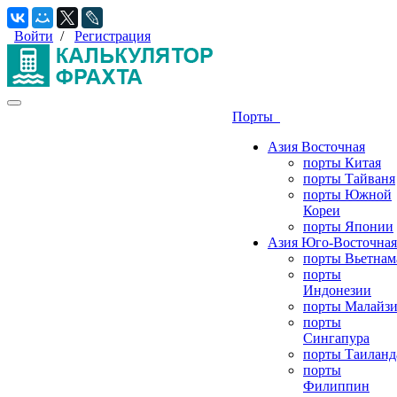
Войти
/
Регистрация
Порты
Азия Восточная
порты Китая
порты Тайваня
порты Южной
Кореи
порты Японии
Азия Юго-Восточная
порты Вьетнам
порты
Индонезии
порты Малайз
порты
Сингапура
порты Таиланд
порты
Филиппин