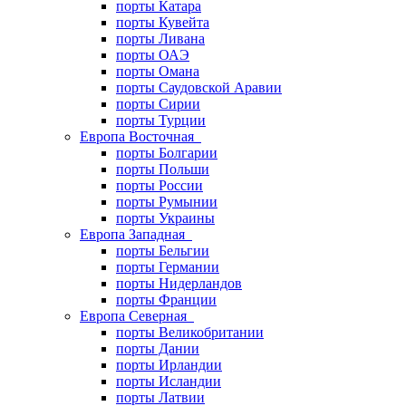
порты Катара
порты Кувейта
порты Ливана
порты ОАЭ
порты Омана
порты Саудовской Аравии
порты Сирии
порты Турции
Европа Восточная
порты Болгарии
порты Польши
порты России
порты Румынии
порты Украины
Европа Западная
порты Бельгии
порты Германии
порты Нидерландов
порты Франции
Европа Северная
порты Великобритании
порты Дании
порты Ирландии
порты Исландии
порты Латвии